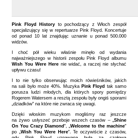
Pink Floyd History
to pochodzący z Włoch zespół
specjalizujący się w repertuarze Pink Floyd. Koncertuje
od ponad 10 lat znajdując uznanie u ponad 500.000
widzów.
I choć pół wieku właśnie minęło od wydania
najważniejszego w historii zespołu Pink Floyd albumu
Wish You Were Here
nie widać, a raczej nie słychać
upływu czasu!
I to nie tylko obserwując moich rówieśników, jakich
na sali było może 40%. Muzyka
Pink Floyd
tak samo
porusza ludzi młodych,
dla których spory pomiędzy
Rogerem Watersem a resztą zespołu były o
n
giś sporami
„dziadków” na które nie zwraca się uwagi.
Dzięki włoskim muzykom mogliśmy
raz jeszcze
na żywo usłyszeć przeboje wszech czasów – „
Shine
On You Crazy Diamond
”, „
Welcome to the machine
”
po „
Wish You Were Here
”. Te oczywiście z czasów,
gdy Pink Floyd uznawana była za czołową