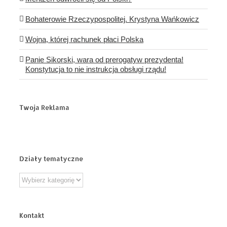
Bohaterowie Rzeczypospolitej. Krystyna Wańkowicz
Wojna, której rachunek płaci Polska
Panie Sikorski, wara od prerogatyw prezydenta!
Konstytucja to nie instrukcja obsługi rządu!
Twoja Reklama
Działy tematyczne
Działy
tematyczne
Kontakt