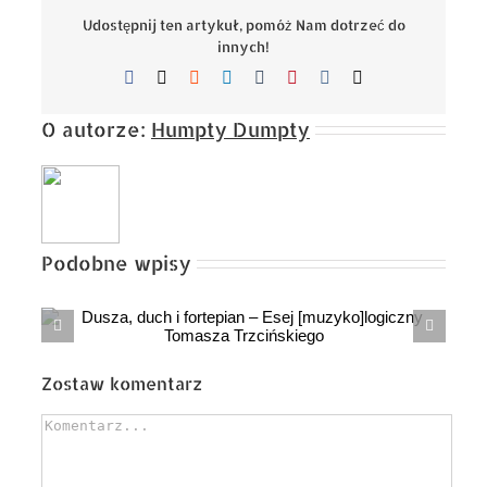
Udostępnij ten artykuł, pomóż Nam dotrzeć do
innych!
Facebook
X
Reddit
LinkedIn
Tumblr
Pinterest
Vk
Email
O autorze:
Humpty Dumpty
Podobne wpisy
ANDRZEJ anegdota o śp. Andrzeju
ny
Morozowskim
Zostaw komentarz
Comment