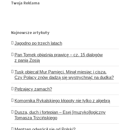
Twoja Reklama
Najnowsze artykuły
Jagodno po trzech latach
Pan Tomek objaśnia prawicę – cz. 15 dialogów
z panią Zosią
Tusk obiecał Mur Pamięci. Minął miesiąc i cisza.
Czy Polacy znów dadzą się wystrychnąć na dudka?
Pełzający zamach?
Komornika Rykalskiego kłopoty nie tylko z algebrą
Dusza, duch i fortepian – Esej [muzyko]logiczny
Tomasza Trzcińskiego
Mentzen odwrócił się od Polski?