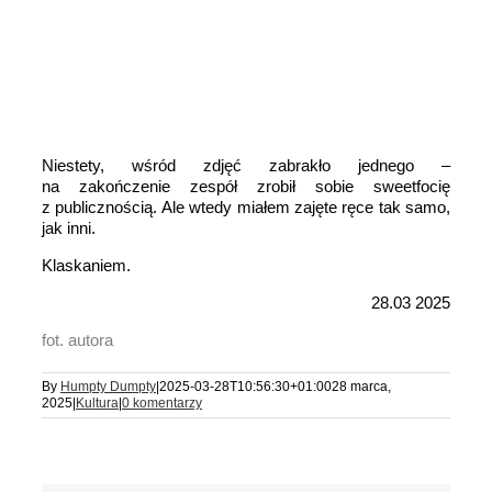
Niestety, wśród zdjęć zabrakło jednego –
na zakończenie zespół zrobił sobie sweetfocię
z publicznością. Ale wtedy miałem
zajęte ręce tak samo,
jak inni.
Klaskaniem.
28.03 2025
fot. autora
By
Humpty Dumpty
|
2025-03-28T10:56:30+01:00
28 marca,
2025
|
Kultura
|
0 komentarzy