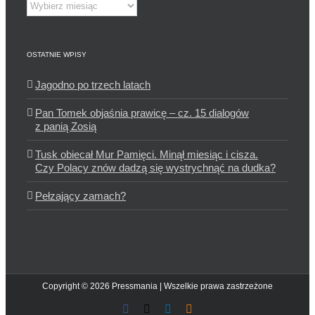
Archiwum
OSTATNIE WPISY
Jagodno po trzech latach
Pan Tomek objaśnia prawicę – cz. 15 dialogów
z panią Zosią
Tusk obiecał Mur Pamięci. Minął miesiąc i cisza.
Czy Polacy znów dadzą się wystrychnąć na dudka?
Pełzający zamach?
Copyright © 2026 Pressmania | Wszelkie prawa zastrzeżone
Facebook
X
LinkedIn
Blogger