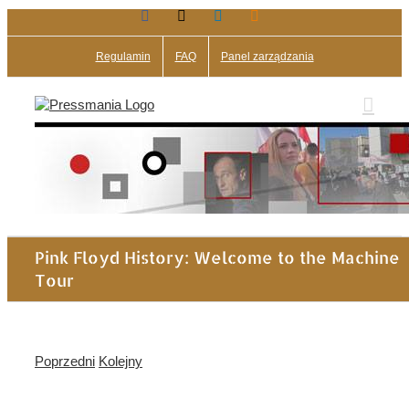
Facebook
X
LinkedIn
Blogger
Przejdź
do
zawartości
Regulamin
FAQ
Panel zarządzania
Pink Floyd History: Welcome to the Machine
Tour
Poprzedni
Kolejny
Pokaż
większy