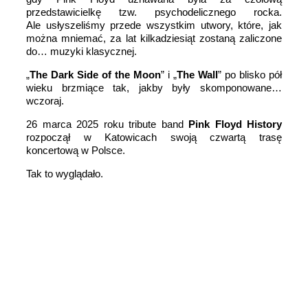
przedstawicielkę tzw. psychodelicznego rocka.
Ale usłyszeliśmy przede wszystkim utwory, które, jak
można mniemać, za lat kilkadziesiąt zostaną zaliczone
do… muzyki klasycznej.
„
The Dark Side of the Moon
”
i
„
The Wall
”
po blisko pół
wieku brzmiące tak, jakby były skomponowan
e
…
wczoraj.
26 marca 2025 roku tribute band
Pink Floyd History
rozpoczął w Katowicach swoją czwartą trasę
koncertową w Polsce.
Tak to wyglądało.