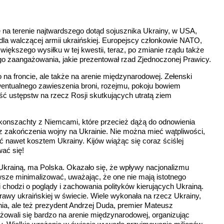
na terenie najtwardszego dotąd sojusznika Ukrainy, w USA,
u dla walczącej armii ukraińskiej. Europejscy członkowie NATO,
i większego wysiłku w tej kwestii, teraz, po zmianie rządu także
go zaangażowania, jakie prezentował rzad Zjednoczonej Prawicy.
o na froncie, ale także na arenie międzynarodowej. Zełenski
wentualnego zawieszenia broni, rozejmu, pokoju bowiem
ść ustępstw na rzecz Rosji skutkujących utratą ziem
 konszachty z Niemcami, które przecież dążą do odnowienia
ez zakończenia wojny na Ukrainie. Nie można mieć wątpliwości,
 nawet kosztem Ukrainy. Kijów wiążąc się coraz ściślej
ać się!
z Ukrainą, ma Polska. Okazało się, że wpływy nacjonalizmu
wsze minimalizować, uważając, że one nie mają istotnego
i chodzi o poglądy i zachowania polityków kierujących Ukrainą.
awy ukraińskiej w świecie. Wiele wykonała na rzecz Ukrainy,
enia, ale też prezydent Andrzej Duda, premier Mateusz
żowali się bardzo na arenie międzynarodowej, organizując