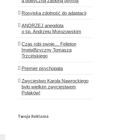
a polityczną zasłoną dymną
Rosyjska zdolność do adaptacji
ANDRZEJ anegdota
o śp. Andrzeju Morozowskim
Czas robi swoje… Felieton
[meta]fizyczny Tomasza
Trzcińskiego
Premier psychopata
Zwycięstwo Karola Nawrockiego
było wielkim zwycięstwem
Polaków!
Twoja Reklama