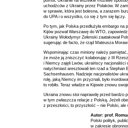
pomoc Ukrainie na wszelkie możliwe sposoby
uchodźców z Ukrainy przez Polaków. W zami
w sprawie, która jest bolesna, a zarazem bur
do UPA i o wszystko, co się z tym się łączy.
Po tym, jak Polska przedłużyła embargo na pr
Kijów pozwał Warszawę do WTO, zapowiedzia
Ukrainy Wołodymyr Zełenski zaatakował Po
sugerując de facto, że rząd Mateusza Morawi
Wspominając czas miniony należy pamiętać, ż
że może ją zniszczyć kolaborując z III Rzes
i Niemcy zajęli Lwów, ukraińscy nacjonaliści
natychmiast aresztowali ten rzad a Stephan B
Sachsenhausen. Nadzieje nacjonalistów ukra
rolę, jaką Niemcy im przyznali, było mordowa
to robiło. Teraz władze w Kijowie znowu swoje
Ukraina znowu stoi naprawdę przed bardzo 
w tym zwłaszcza relacje z Polską. Jeżeli obe
z przeszłości, to przyszłość – nie Polski, ale
Autor: prof. Romu
Polski polityk, publ
w zakresie obronnoś