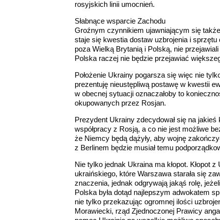
rosyjskich linii umocnień.
Słabnące wsparcie Zachodu
Groźnym czynnikiem ujawniającym się także 
staje się kwestia dostaw uzbrojenia i sprzęt
poza Wielką Brytanią i Polską, nie przejawial
Polska raczej nie będzie przejawiać większe
Położenie Ukrainy pogarsza się więc nie tylk
prezentuję nieustępliwą postawę w kwestii e
w obecnej sytuacji oznaczałoby to konieczno
okupowanych przez Rosjan.
Prezydent Ukrainy zdecydował się na jakieś
współpracy z Rosją, a co nie jest możliwe b
że Niemcy będą dążyły, aby wojnę zakończyć
z Berlinem będzie musiał temu podporządkow
Nie tylko jednak Ukraina ma kłopot. Kłopot 
ukraińskiego, które Warszawa starała się za
znaczenia, jednak odgrywają jakąś rolę, jeżel
Polska była dotąd najlepszym adwokatem spr
nie tylko przekazując ogromnej ilości uzbroj
Morawiecki, rząd Zjednoczonej Prawicy anga