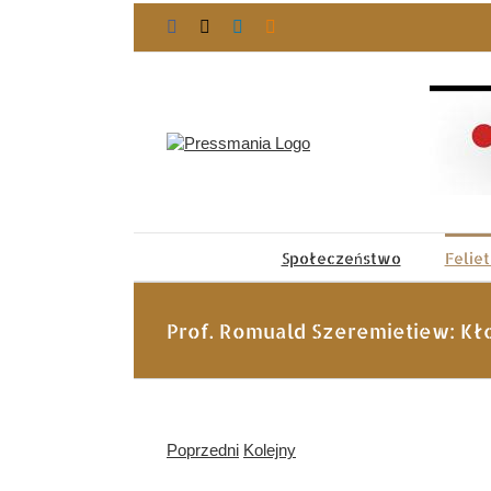
Przejdź
Facebook
X
LinkedIn
Blogger
do
zawartości
Społeczeństwo
Felie
Prof. Romuald Szeremietiew: Kło
Poprzedni
Kolejny
Pokaż
większy