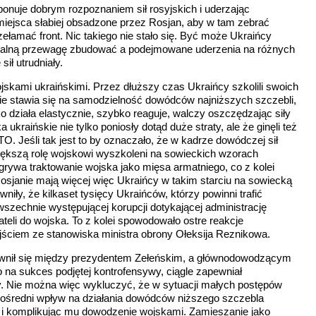
onuje dobrym rozpoznaniem sił rosyjskich i uderzając
a miejsca słabiej obsadzone przez Rosjan, aby w tam zebrać
zełamać front. Nic takiego nie stało się. Być może Ukraińcy
 lokalną przewagę zbudować a podejmowane uderzenia na różnych
ił utrudniały.
skami ukraińskimi. Przez dłuższy czas Ukraińcy szkolili swoich
e stawia się na samodzielność dowódców najniższych szczebli,
 działa elastycznie, szybko reaguje, walczy oszczędzając siły
 ukraińskie nie tylko poniosły dotąd duże straty, ale że ginęli też
O. Jeśli tak jest to by oznaczało, że w kadrze dowódczej sił
iększą rolę wojskowi wyszkoleni na sowieckich wzorach
grywa traktowanie wojska jako mięsa armatniego, co z kolei
osjanie mają więcej więc Ukraińcy w takim starciu na sowiecką
ły, że kilkaset tysięcy Ukraińców, którzy powinni trafić
powszechnie występującej korupcji dotykającej administrację
eli do wojska. To z kolei spowodowało ostre reakcje
ejściem ze stanowiska ministra obrony Ołeksija Reznikowa.
i ujawnił się między prezydentem Zełeńskim, a głównodowodzącym
 na sukces podjętej kontrofensywy, ciągle zapewniał
y. Nie można więc wykluczyć, że w sytuacji małych postępów
pośredni wpływ na działania dowódców niższego szczebla
i komplikując mu dowodzenie wojskami. Zamieszanie jako