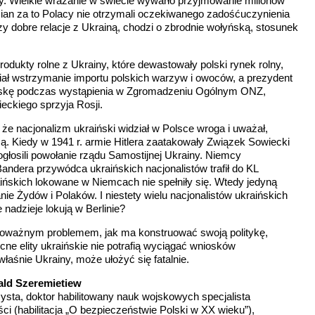
. Wielkie wrażanie w świecie wywarło przyjmowanie milionów
an za to Polacy nie otrzymali oczekiwanego zadośćuczynienia
zy dobre relacje z Ukrainą, chodzi o zbrodnie wołyńską, stosunek
odukty rolne z Ukrainy, które dewastowały polski rynek rolny,
ł wstrzymanie importu polskich warzyw i owoców, a prezydent
lskę podczas wystąpienia w Zgromadzeniu Ogólnym ONZ,
eckiego sprzyja Rosji.
e nacjonalizm ukraiński widział w Polsce wroga i uważał,
zą. Kiedy w 1941 r. armie Hitlera zaatakowały Związek Sowiecki
 ogłosili powołanie rządu Samostijnej Ukrainy. Niemcy
andera przywódca ukraińskich nacjonalistów trafił do KL
ińskich lokowane w Niemcach nie spełniły się. Wtedy jedyną
nie Żydów i Polaków. I niestety wielu nacjonalistów ukraińskich
 nadzieje lokują w Berlinie?
poważnym problemem, jak ma konstruować swoją politykę,
cne elity ukraińskie nie potrafią wyciągać wniosków
 właśnie Ukrainy, może ułożyć się fatalnie.
ald Szeremietiew
icysta, doktor habilitowany nauk wojskowych specjalista
ci (habilitacja „O bezpieczeństwie Polski w XX wieku”),