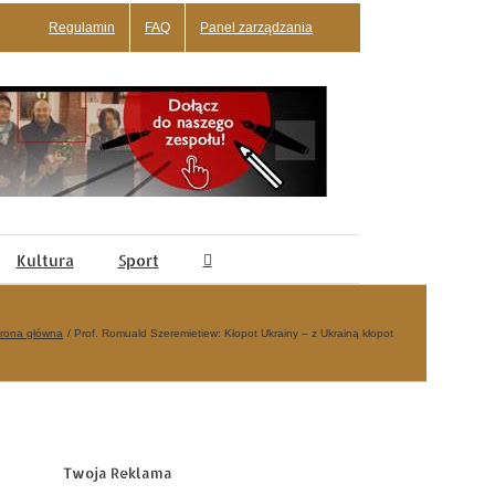
Regulamin
FAQ
Panel zarządzania
Kultura
Sport
trona główna
Prof. Romuald Szeremietiew: Kłopot Ukrainy – z Ukrainą kłopot
Twoja Reklama