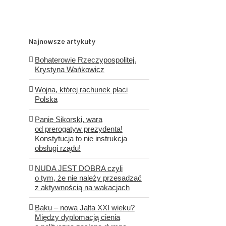
Najnowsze artykuły
Bohaterowie Rzeczypospolitej.
Krystyna Wańkowicz
Wojna, której rachunek płaci
Polska
Panie Sikorski, wara
od prerogatyw prezydenta!
Konstytucja to nie instrukcja
obsługi rządu!
NUDA JEST DOBRA czyli
o tym, że nie należy przesadzać
z aktywnością na wakacjach
Baku – nowa Jalta XXI wieku?
Między dyplomacją cienia