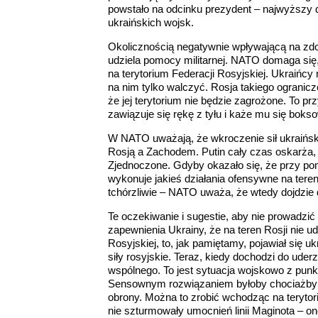
powstało na odcinku prezydent – najwyższy
ukraińskich wojsk.
Okolicznością negatywnie wpływającą na zdo
udziela pomocy militarnej. NATO domaga się,
na terytorium Federacji Rosyjskiej. Ukraińcy
na nim tylko walczyć. Rosja takiego ogranicz
że jej terytorium nie będzie zagrożone. To 
zawiązuje się rękę z tyłu i każe mu się bokso
W NATO uważają, że wkroczenie sił ukraińsk
Rosją a Zachodem. Putin cały czas oskarża,
Zjednoczone. Gdyby okazało się, że przy pom
wykonuje jakieś działania ofensywne na teren
tchórzliwie – NATO uważa, że wtedy dojdzie 
Te oczekiwanie i sugestie, aby nie prowadzić 
zapewnienia Ukrainy, że na teren Rosji nie u
Rosyjskiej, to, jak pamiętamy, pojawiał się u
siły rosyjskie. Teraz, kiedy dochodzi do uderz
wspólnego. To jest sytuacja wojskowo z punkt
Sensownym rozwiązaniem byłoby chociażby u
obrony. Można to zrobić wchodząc na terytori
nie szturmowały umocnień linii Maginota – one