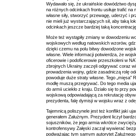
Wydawało się, że ukraińskie dowództwo dysp
na różnych odcinkach frontu usiłuje trafić n
własne siły, stworzyć przewagę, uderzyć i pr
nie mieli już wystarczających sił, aby taką
odcinkach jeszcze bardziej taką koncentrację s
Może też wystąpiły zmiany w dowodzeniu woj
wojskowych według natowskich wzorów, gdzi
dzięki czemu na polu bitwy dowodzone wojsko
własne. Wiele informacji potwierdza, że wojska
oficerowie i podoficerowie przeszkoleni w NAT
zbrojnych Ukrainy zaczęli odgrywać coraz w
prowadzenia wojny, gdzie zasadniczą rolę od
powoduje duże straty własne. Tego „mięsa” R
modłę muszą przegrywać. Do tego media ujawni
do armii uciekło z kraju. Działo się to przy 
wojskową odpowiadającą za rekrutację obywat
prezydenta, falę dymisji w wojsku wraz z od
Tajemnicą poliszynele jest też konflikt jak
generałem Załużnym. Prezydent liczył bardzo
sojuszników, że jego armia wkrótce zwycięż
kontrofensywy Załęski zaczął wywierać bez
podważając tym samym autorytet Załużnego 