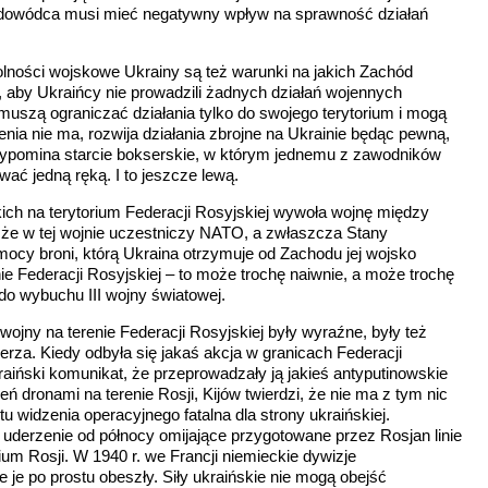
 dowódca musi mieć negatywny wpływ na sprawność działań
lności wojskowe Ukrainy są też warunki na jakich Zachód
 aby Ukraińcy nie prowadzili żadnych działań wojennych
 muszą ograniczać działania tylko do swojego terytorium i mogą
enia nie ma, rozwija działania zbrojne na Ukrainie będąc pewną,
przypomina starcie bokserskie, w którym jednemu z zawodników
wać jedną ręką. I to jeszcze lewą.
ich na terytorium Federacji Rosyjskiej wywoła wojnę między
 że w tej wojnie uczestniczy NATO, a zwłaszcza Stany
ocy broni, którą Ukraina otrzymuje od Zachodu jej wojsko
ie Federacji Rosyjskiej – to może trochę naiwnie, a może trochę
do wybuchu III wojny światowej.
wojny na terenie Federacji Rosyjskiej były wyraźne, były też
derza. Kiedy odbyła się jakaś akcja w granicach Federacji
kraiński komunikat, że przeprowadzały ją jakieś antyputinowskie
eń dronami na terenie Rosji, Kijów twierdzi, że nie ma z tym nic
u widzenia operacyjnego fatalna dla strony ukraińskiej.
derzenie od północy omijające przygotowane przez Rosjan linie
um Rosji. W 1940 r. we Francji niemieckie dywizje
 je po prostu obeszły. Siły ukraińskie nie mogą obejść