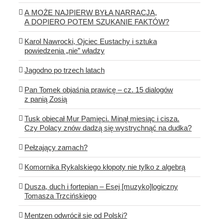
A MOŻE NAJPIERW BYŁA NARRACJA,
A DOPIERO POTEM SZUKANIE FAKTÓW?
Karol Nawrocki, Ojciec Eustachy i sztuka
powiedzenia „nie” władzy
Jagodno po trzech latach
Pan Tomek objaśnia prawicę – cz. 15 dialogów
z panią Zosią
Tusk obiecał Mur Pamięci. Minął miesiąc i cisza.
Czy Polacy znów dadzą się wystrychnąć na dudka?
Pełzający zamach?
Komornika Rykalskiego kłopoty nie tylko z algebrą
Dusza, duch i fortepian – Esej [muzyko]logiczny
Tomasza Trzcińskiego
Mentzen odwrócił się od Polski?