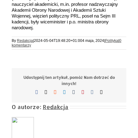
nauczyciel akademicki, m.in. profesor nadzwyczajny
Akademii Obrony Narodowej i Akademii Sztuki
Wojennej, więzień polityczny PRL, poseł na Sejm III
kadencji, były wiceminister i p.o. ministra obrony
narodowej.
By
Redakcja
|
2024-05-04T19:48:20+01:00
4 maja, 2024
|
Polityka
|
0
komentarzy
Udostępnij ten artykuł, pomóż Nam dotrzeć do
innych!
Facebook
X
Reddit
LinkedIn
Tumblr
Pinterest
Vk
Email
O autorze:
Redakcja