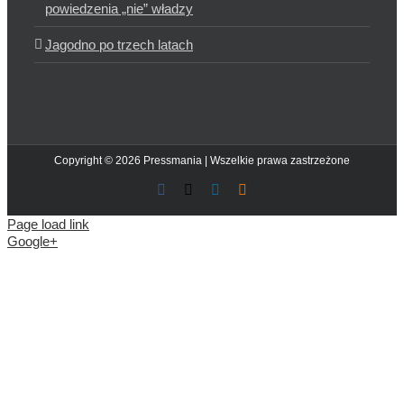
powiedzenia „nie” władzy
Jagodno po trzech latach
Copyright © 2026 Pressmania | Wszelkie prawa zastrzeżone
Facebook
X
LinkedIn
Blogger
Page load link
Google+