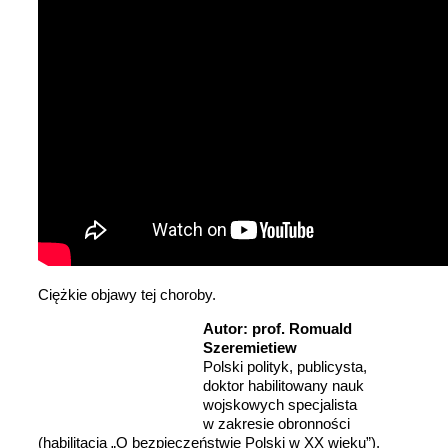
Ciężkie objawy tej choroby.
Autor: prof. Romuald
Szeremietiew
Polski polityk, publicysta,
doktor habilitowany nauk
wojskowych specjalista
w zakresie obronności
(habilitacja „O bezpieczeństwie Polski w XX wieku”),