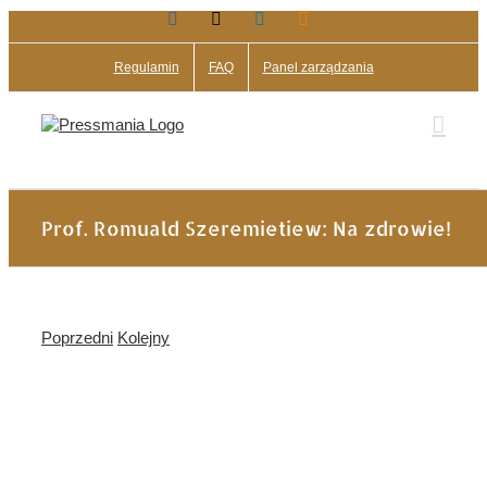
Facebook
X
LinkedIn
Blogger
Przejdź
do
zawartości
Regulamin
FAQ
Panel zarządzania
Prof. Romuald Szeremietiew: Na zdrowie!
Poprzedni
Kolejny
Pokaż
większy
obrazek