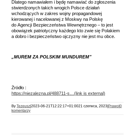
Dlatego namawiałem i będę namawiać do zgłoszenia
stwierdzonych takich wrogich Polsce działań
wchodzących w zakres wojny propagandowej
kierowanej i nacelowanej z Moskwy na Polskę
do Agencji Bezpieczeństwa Wewnętrznego – to jest
obowiązek patriotyczny każdego kto zwie się Polakiem
a dobro i bezpieczeństwo ojczyzny nie jest mu obce.
„MUREM ZA POLSKIM MUNDUREM”
Żródło :
https://niezalezna.pl/488711-s…
(link is external)
By
Tezeusz
|
2023-06-21T12:22:17+01:00
21 czerwca, 2023
|
Prawo
|
0
komentarzy