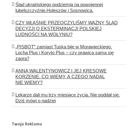
Ślad ukraińskiego podziemia na powojennej
lubelszczyźnie.Holeszów i Sosnowica.
CZY WŁAŚNIE PRZEOCZYLIŚMY WAŻNY ŚLAD
DECYZJI O EKSTERMINACJI POLSKIEJ
LUDNOŚCI NA WOŁYNIU?
„PISBOT” zamiast Tuska bije w Morawieckiego.
Locha Plus i Koryto Plus – czy prawica sama się
zaora?
ANNA WALENTYNOWICZ I JEJ KRESOWE
KORZENIE. CO WIEMY, A CZEGO NADAL
NIE WIEMY?
Lekarze dali mu trzy miesiące życia. Nie poddał się.
Dziś mówi o nadziei
Twoja Reklama