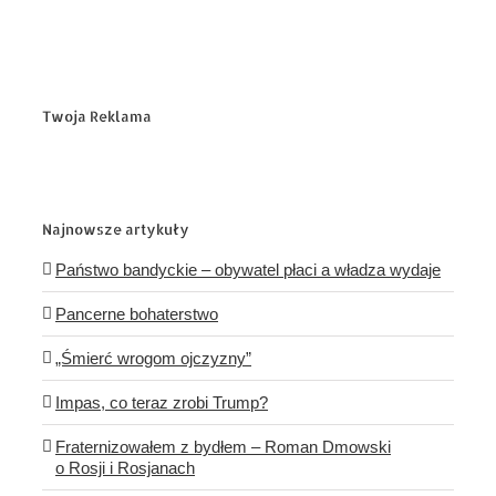
Twoja Reklama
Najnowsze artykuły
Państwo bandyckie – obywatel płaci a władza wydaje
Pancerne bohaterstwo
„Śmierć wrogom ojczyzny”
Impas, co teraz zrobi Trump?
Fraternizowałem z bydłem – Roman Dmowski
o Rosji i Rosjanach