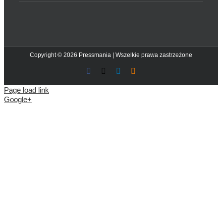
Copyright © 2026 Pressmania | Wszelkie prawa zastrzeżone
Facebook
X
LinkedIn
Blogger
Page load link
Google+