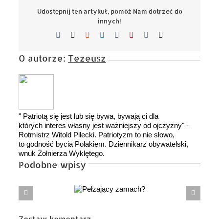
Udostępnij ten artykuł, pomóż Nam dotrzeć do
innych!
Facebook
X
Reddit
LinkedIn
Tumblr
Pinterest
Vk
Email
O autorze:
Tezeusz
" Patriotą się jest lub się bywa, bywają ci dla
których interes własny jest ważniejszy od ojczyzny" -
Rotmistrz Witold Pilecki. Patriotyzm to nie słowo,
to godność bycia Polakiem. Dziennikarz obywatelski,
wnuk Żołnierza Wyklętego.
Podobne wpisy
Pełzający
Komornika Rykalskiego kłopoty
zamach?
nie tylko z algebrą
Zostaw komentarz