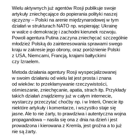
Wielu aktywnych już agentów Rosji publikuje swoje
artykuły zniechęcające do popierania polityki naszej
ojczyzny – Polski na arenie międzynarodowej w tym
działań w strukturach NATO np. wspierając Ukrainę
w walce o demokrację i zachodni kierunek rozwoju.
Powoli agentura Putina zaczyna zniechęcać szczególnie
młodzież Polską do zainteresowania sprawami swego
kraju w zakresie jego obrony, oraz poróżnienie Polski
z USA, Niemcami, Francją, krajami bałtyckimi
czy Izraelem.
Metoda działania agentury Rosji wyspecjalizowanej
w swoim działaniu od wielu lat jest prosta i znana
od wieków: to przekłamywanie rzeczywistości,
ośmieszanie, zniechęcanie, apatia, strach itp. Przykłady
takich działań znajdziemy już w całym internecie,
wystarczy przeczytać choćby np. i w Interii, Onecie itp
niektóre artykuły i komentarze, i wszystko staje się
jasne. Ale to nie żarty, to prawdziwa i autentyczna wojna
propagandowa – nasila się ona z dnia na dzień i jest
prowadzona i kierowana z Kremla, jest groźna a to już
nie są żarty.