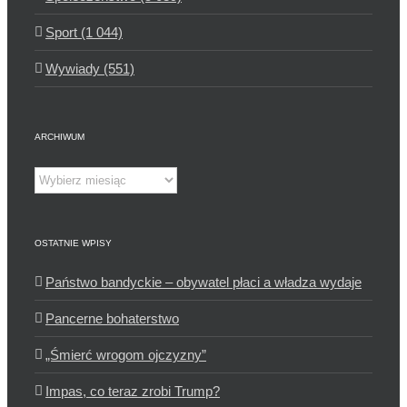
Sport (1 044)
Wywiady (551)
ARCHIWUM
Archiwum
OSTATNIE WPISY
Państwo bandyckie – obywatel płaci a władza wydaje
Pancerne bohaterstwo
„Śmierć wrogom ojczyzny”
Impas, co teraz zrobi Trump?