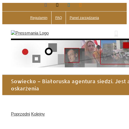
Facebook
X
LinkedIn
Blogger
Przejdź
do
zawartości
Regulamin
FAQ
Panel zarządzania
Sowiecko – Białoruska agentura siedzi. Jest 
oskarżenia
Poprzedni
Kolejny
Pokaż
większy