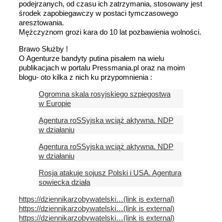
podejrzanych, od czasu ich zatrzymania, stosowany jest
środek zapobiegawczy w postaci tymczasowego
aresztowania.
Mężczyznom grozi kara do 10 lat pozbawienia wolności.
Brawo Służby !
O Agenturze bandyty putina pisałem na wielu
publikacjach w portalu Pressmania.pl oraz na moim
blogu- oto kilka z nich ku przypomnienia :
Ogromna skala rosyjskiego szpiegostwa
w Europie
Agentura roSSyjska wciąż aktywna. NDP
w działaniu
Agentura roSSyjska wciąż aktywna. NDP
w działaniu
Rosja atakuje sojusz Polski i USA. Agentura
sowiecka działa
https://dziennikarzobywatelski…
(link is external)
https://dziennikarzobywatelski…
(link is external)
https://dziennikarzobywatelski…
(link is external)