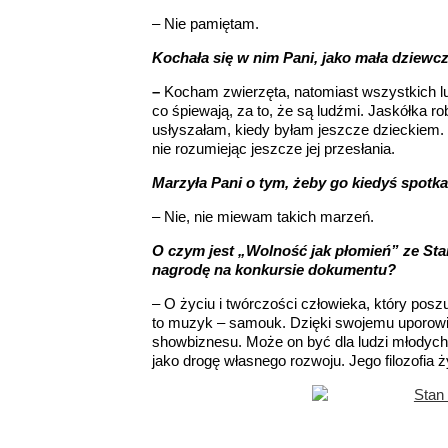
– Nie pamiętam.
Kochała się w nim Pani, jako mała dziewc
–
Kocham zwierzęta, natomiast wszystkich lud
co śpiewają, za to, że są ludźmi. Jaskółka ro
usłyszałam, kiedy byłam jeszcze dzieckiem.
nie rozumiejąc jeszcze jej przesłania.
Marzyła Pani o tym, żeby go kiedyś spotk
– Nie, nie miewam takich marzeń.
O czym jest „Wolność jak płomień” ze St
nagrodę na konkursie dokumentu?
– O życiu i twórczości człowieka, który posz
to muzyk – samouk. Dzięki swojemu uporowi 
showbiznesu. Może on być dla ludzi młodyc
jako drogę własnego rozwoju. Jego filozofia 