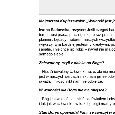
Małgorzata Kupiszewska: „Wolność jest ja
Iwona Sadowska, reżyser:
Jeśli czegoś bar
temu musi praca, praca i jeszcze raz praca –
płomień, będący motorem naszych wszystkich
większy, tym bardziej jesteśmy kreatywni, p
i apatię, i nie chce nic robić – nawet nie ma
samego siebie.
Zniewolony, czyli z daleka od Boga?
– Nie. Zniewolony człowiek może, ale nie mu
jest w naszych sercach i nikt nam jej nie od
światła i miłości nikt nam nie odbierze.
W wolności dla Boga nie ma miejsca?
– Bóg jest wolnością, miłością, światłem i n
i tak jak w człowieku, w każdej religii mamy
Stan Borys opowiadał Pani, że ćwiczył w k