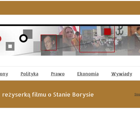
tony
Polityka
Prawo
Ekonomia
Wywiady
reżyserką filmu o Stanie Borysie
Str