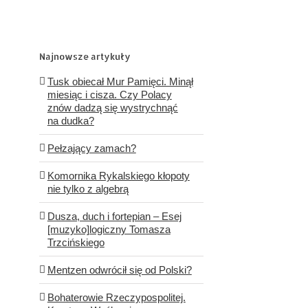
Najnowsze artykuły
Tusk obiecał Mur Pamięci. Minął
miesiąc i cisza. Czy Polacy
znów dadzą się wystrychnąć
na dudka?
Pełzający zamach?
Komornika Rykalskiego kłopoty
nie tylko z algebrą
Dusza, duch i fortepian – Esej
[muzyko]logiczny Tomasza
Trzcińskiego
Mentzen odwrócił się od Polski?
Bohaterowie Rzeczypospolitej.