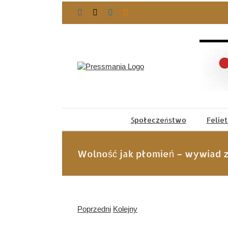
Przejdź
Facebook
X
LinkedIn
Blogger
do
zawartości
Społeczeństwo
Felie
Wolność jak płomień – wywiad z 
Poprzedni
Kolejny
Pokaż
większy