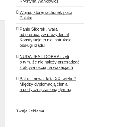
Krystyna Wańkowicz
Wojna, której rachunek płaci
Polska
Panie Sikorski, wara
od prerogatyw prezydenta!
Konstytucja to nie instrukcja
obsługi rządu!
NUDA JEST DOBRA czyli
o tym, że nie należy przesadzać
z aktywnością na wakacjach
Baku – nowa Jalta XXI wieku?
Między dyplomacją cienia
a polityczną zasłoną dymną
Twoja Reklama