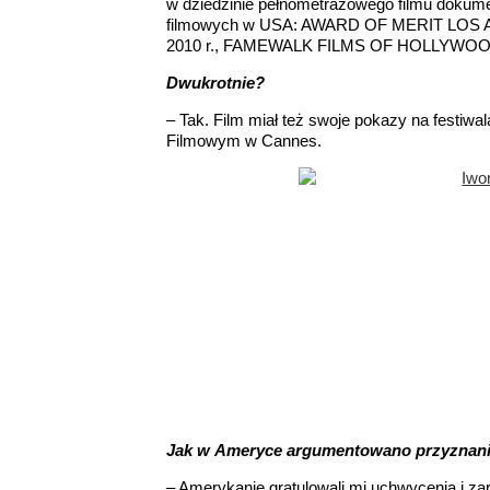
w dziedzinie pełnometrażowego filmu dokum
filmowych w USA: AWARD OF MERIT LOS
2010 r., FAMEWALK FILMS OF HOLLYWOOD –
Dwukrotnie?
– Tak. Film miał też swoje pokazy na festiw
Filmowym w Cannes.
Jak w Ameryce argumentowano przyznani
– Amerykanie gratulowali mi uchwycenia i za