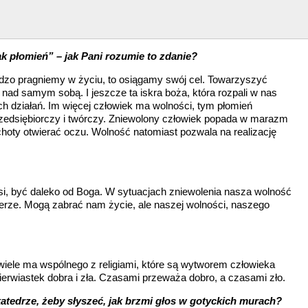
k płomień” – jak Pani rozumie to zdanie?
dzo pragniemy w życiu, to osiągamy swój cel. Towarzyszyć
 nad samym sobą. I jeszcze ta iskra boża, która rozpali w nas
 działań. Im więcej człowiek ma wolności, tym płomień
rzedsiębiorczy i twórczy. Zniewolony człowiek popada w marazm
 ochoty otwierać oczu. Wolność natomiast pozwala na realizację
si, być daleko od Boga. W sytuacjach zniewolenia nasza wolność
bierze. Mogą zabrać nam życie, ale naszej wolności, naszego
iewiele ma wspólnego z religiami, które są wytworem człowieka
 pierwiastek dobra i zła. Czasami przeważa dobro, a czasami zło.
atedrze, żeby słyszeć, jak brzmi głos w gotyckich murach?