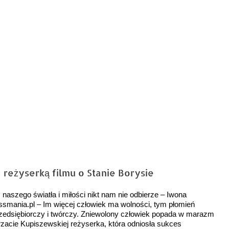
reżyserką filmu o Stanie Borysie
naszego światła i miłości nikt nam nie odbierze – Iwona
smania.pl – Im więcej człowiek ma wolności, tym płomień
rzedsiębiorczy i twórczy. Zniewolony człowiek popada w marazm
gorzacie Kupiszewskiej reżyserka, która odniosła sukces