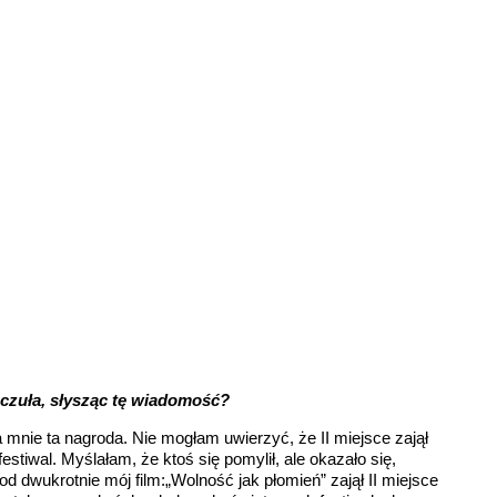
oczuła, słysząc tę wiadomość?
 mnie ta nagroda. Nie mogłam uwierzyć, że II miejsce zajął
estiwal. Myślałam, że ktoś się pomylił, ale okazało się,
od dwukrotnie mój film:„Wolność jak płomień” zajął II miejsce