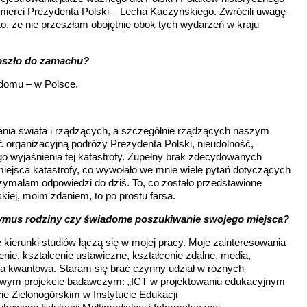
mierci Prezydenta Polski – Lecha Kaczyńskiego. Zwrócili uwagę
 to, że nie przeszłam obojętnie obok tych wydarzeń w kraju
 doszło do zamachu?
 domu – w Polsce.
gania świata i rządzących, a szczególnie rządzących naszym
 organizacyjną podróży Prezydenta Polski, nieudolność,
o wyjaśnienia tej katastrofy. Zupełny brak zdecydowanych
 miejsca katastrofy, co wywołało we mnie wiele pytań dotyczących
rzymałam odpowiedzi do dziś. To, co zostało przedstawione
iej, moim zdaniem, to po prostu farsa.
zymus rodziny czy świadome poszukiwanie swojego miejsca?
kierunki studiów łączą się w mojej pracy. Moje zainteresowania
nie, kształcenie ustawiczne, kształcenie zdalne, media,
yka kwantowa. Staram się brać czynny udział w różnych
owym projekcie badawczym: „ICT w projektowaniu edukacyjnym
ie Zielonogórskim w Instytucie Edukacji