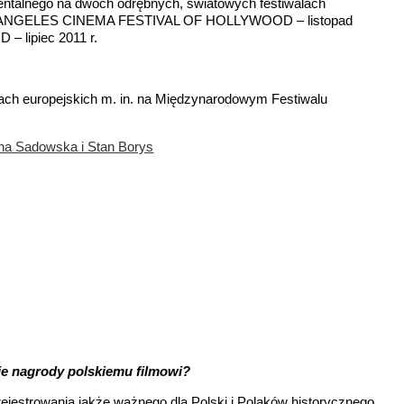
entalnego na dwóch odrębnych, światowych festiwalach
 ANGELES CINEMA FESTIVAL OF HOLLYWOOD – listopad
 lipiec 2011 r.
alach europejskich m. in. na Międzynarodowym Festiwalu
e nagrody polskiemu filmowi?
rejestrowania jakże ważnego dla Polski i Polaków historycznego