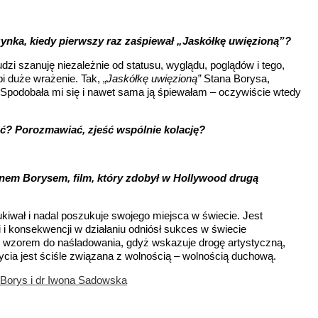
zynka, kiedy pierwszy raz zaśpiewał „Jaskółkę uwięzioną”?
zi szanuję niezależnie od statusu, wyglądu, poglądów i tego,
bi duże wrażenie. Tak, „
Jaskółkę uwięzioną”
Stana Borysa,
 Spodobała mi się i nawet sama ją śpiewałam – oczywiście wtedy
ać? Porozmawiać, zjeść wspólnie kolację?
anem Borysem, film, który zdobył w Hollywood drugą
ukiwał i nadal poszukuje swojego miejsca w świecie. Jest
i konsekwencji w działaniu odniósł sukces w świecie
h wzorem do naśladowania, gdyż wskazuje drogę artystyczną,
życia jest ściśle związana z wolnością – wolnością duchową.