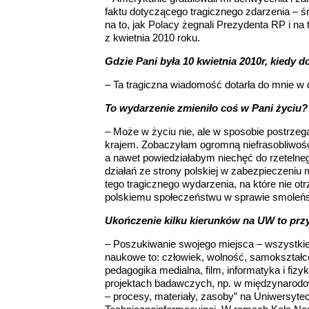
faktu dotyczącego tragicznego zdarzenia – ś
na to, jak Polacy żegnali Prezydenta RP i na
z kwietnia 2010 roku.
Gdzie Pani była 10 kwietnia 2010r, kiedy
– Ta tragiczna wiadomość dotarła do mnie w
To wydarzenie zmieniło coś w Pani życiu?
– Może w życiu nie, ale w sposobie postrze
krajem. Zobaczyłam ogromną niefrasobliwość
a nawet powiedziałabym niechęć do rzetelneg
działań ze strony polskiej w zabezpieczeniu
tego tragicznego wydarzenia, na które nie ot
polskiemu społeczeństwu w sprawie smoleńsk
Ukończenie kilku kierunków na UW to pr
– Poszukiwanie swojego miejsca – wszystkie 
naukowe to: człowiek, wolność, samokształce
pedagogika medialna, film, informatyka i fiz
projektach badawczych, np. w międzynarod
– procesy, materiały, zasoby” na Uniwersytec