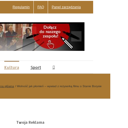
Regulamin
FAQ
Panel zarządzania
Kultura
Sport
ona główna
Wolność jak płomień – wywiad z reżyserką filmu o Stanie Borysie
Twoja Reklama