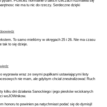
ko pytam. Przecież normalnie o takich rzeczach rozmawia się
sparętnosc nie ma tu nic do rzeczy. Serdeczne dzięki
dpowiedz
tekstem. To samo mieliśmy w okręgach 25 i 26. Nie ma czasu
 tak to się dzieje.
wiedz
o wyprawia wraz ze swymi pupilkami ustawiającymi listy
ocesowych nie mam, ale gdybym chciał zneutralizować Ruch
kty kilku dni działania Sanockiego i jego piesków wciskanych
ości woJOWnikow.
iem honoru to powinien pa natychmiast podać się do dymisji!