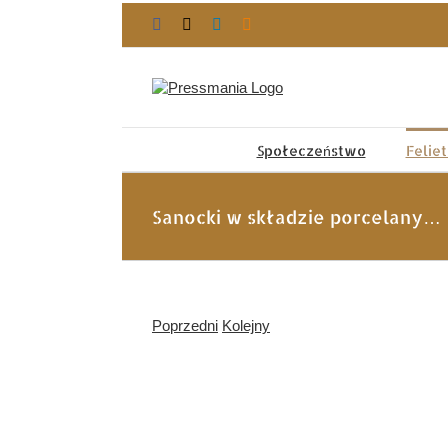
Przejdź
Facebook
X
LinkedIn
Blogger
do
zawartości
Społeczeństwo
Felie
Sanocki w składzie porcelany…
Poprzedni
Kolejny
Pokaż
większy
obrazek