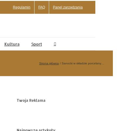
Regulamin
FAQ
Panel zarządzania
Kultura
Sport
Strona główna
Sanocki w składzie porcelany…
Twoja Reklama
Najnowsze artykuły