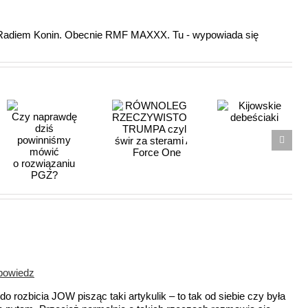
z Radiem Konin. Obecnie RMF MAXXX. Tu - wypowiada się
RÓWNOLEGŁA
RZECZYWISTOŚĆ
Kijowskie
dę
TRUMPA
debeściaki
czyli, świr
za sterami
Air Force
iu
One
powiedz
do rozbicia JOW pisząc taki artykulik – to tak od siebie czy była