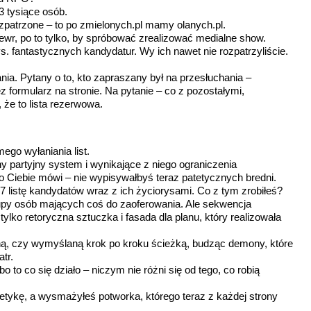
3 tysiące osób.
 rozpatrzone – to po zmielonych.pl mamy olanych.pl.
wr, po to tylko, by spróbować zrealizować medialne show.
tys. fantastycznych kandydatur. Wy ich nawet nie rozpatrzyliście.
nia. Pytany o to, kto zapraszany był na przesłuchania –
z formularz na stronie. Na pytanie – co z pozostałymi,
 że to lista rezerwowa.
ego wyłaniania list.
y partyjny system i wynikające z niego ograniczenia
do Ciebie mówi – nie wypisywałbyś teraz patetycznych bredni.
37 listę kandydatów wraz z ich życiorysami. Co z tym zrobiłeś?
rupy osób mających coś do zaoferowania. Ale sekwencja
ylko retoryczna sztuczka i fasada dla planu, który realizowała
ną, czy wymyślaną krok po kroku ścieżką, budząc demony, które
tr.
bo to co się działo – niczym nie różni się od tego, co robią
 etykę, a wysmażyłeś potworka, którego teraz z każdej strony