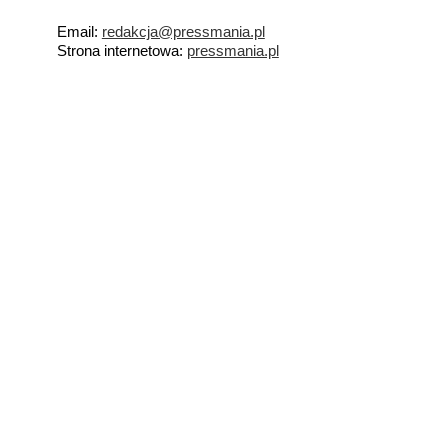
Email:
redakcja@pressmania.pl
Strona internetowa:
pressmania.pl