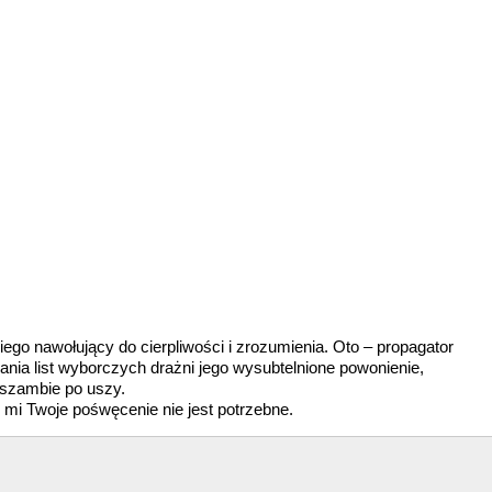
iego nawołujący do cierpliwości i zrozumienia. Oto – propagator
nia list wyborczych drażni jego wysubtelnione powonienie,
 szambie po uszy.
i mi Twoje pośwęcenie nie jest potrzebne.