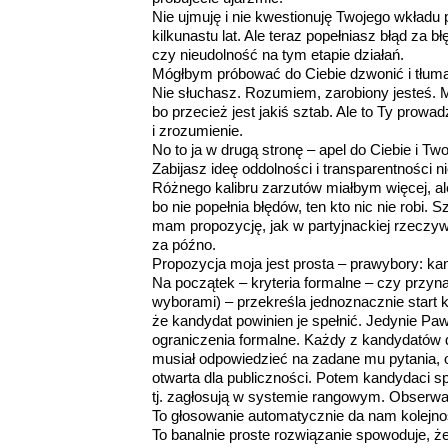
Nie ujmuję i nie kwestionuję Twojego wkład
kilkunastu lat. Ale teraz popełniasz błąd za 
czy nieudolność na tym etapie działań.
Mógłbym próbować do Ciebie dzwonić i tłum
Nie słuchasz. Rozumiem, zarobiony jesteś. M
bo przecież jest jakiś sztab. Ale to Ty prow
i zrozumienie.
No to ja w drugą stronę – apel do Ciebie i Tw
Zabijasz ideę oddolności i transparentności n
Różnego kalibru zarzutów miałbym więcej, al
bo nie popełnia błędów, ten kto nic nie robi. 
mam propozycję, jak w partyjnackiej rzeczyw
za późno.
Propozycja moja jest prosta – prawybory: kand
Na początek – kryteria formalne – czy przyn
wyborami) – przekreśla jednoznacznie start 
że kandydat powinien je spełnić. Jedynie P
ograniczenia formalne. Każdy z kandydatów d
musiał odpowiedzieć na zadane mu pytania, o 
otwarta dla publiczności. Potem kandydaci s
tj. zagłosują w systemie rangowym. Obserwa
To głosowanie automatycznie da nam kolejnoś
To banalnie proste rozwiązanie spowoduje, że 