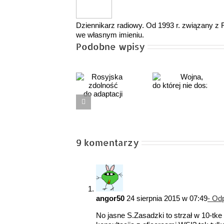
Dziennikarz radiowy. Od 1993 r. związany 
we własnym imieniu.
Podobne wpisy
Rosyjska
Wojna,
Czy napraw
zdolność
do której nie doszło…
dziś
do adaptacji
powinniśmy
mówić
o rozwiązan
9 komentarzy
PGZ?
angor50
24 sierpnia 2015 w 07:49
- Od
No jasne S.Zasadzki to strzał w 10-tke 