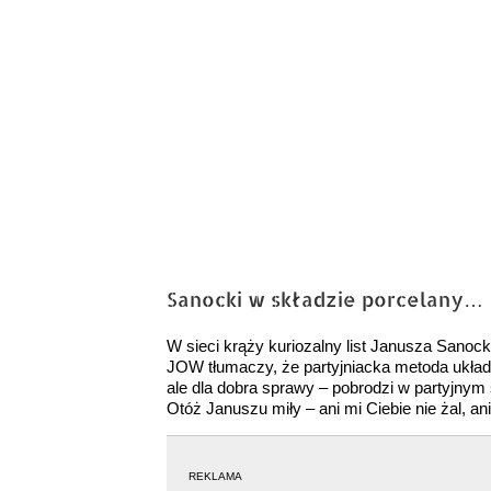
Sanocki w składzie porcelany…
W sieci krąży kuriozalny list Janusza Sanock
JOW tłumaczy, że partyjniacka metoda układa
ale dla dobra sprawy – pobrodzi w partyjnym
Otóż Januszu miły – ani mi Ciebie nie żal, an
REKLAMA