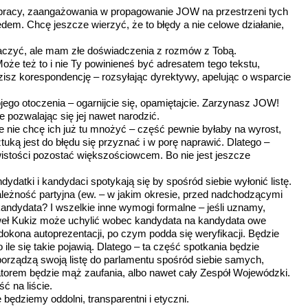
u pracy, zaangażowania w propagowanie JOW na przestrzeni tych
błędem. Chcę jeszcze wierzyć, że to błędy a nie celowe działanie,
aczyć, ale mam złe doświadczenia z rozmów z Tobą.
oże też to i nie Ty powinieneś być adresatem tego tekstu,
adzisz korespondencję – rozsyłając dyrektywy, apelując o wsparcie
ojego otoczenia – ogarnijcie się, opamiętajcie. Zarzynasz JOW!
ie pozwalając się jej nawet narodzić.
e nie chcę ich już tu mnożyć – część pewnie byłaby na wyrost,
Sztuką jest do błędu się przyznać i w porę naprawić. Dlatego –
istości pozostać większościowcem. Bo nie jest jeszcze
ydatki i kandydaci spotykają się by spośród siebie wyłonić listę.
ależność partyjna (ew. – w jakim okresie, przed nadchodzącymi
kandydata? I wszelkie inne wymogi formalne – jeśli uznamy,
aweł Kukiz może uchylić wobec kandydata na kandydata owe
okona autoprezentacji, po czym podda się weryfikacji. Będzie
ile się takie pojawią. Dlatego – ta część spotkania będzie
porządzą swoją listę do parlamentu spośród siebie samych,
torem będzie mąż zaufania, albo nawet cały Zespół Wojewódzki.
ć na liście.
będziemy oddolni, transparentni i etyczni.