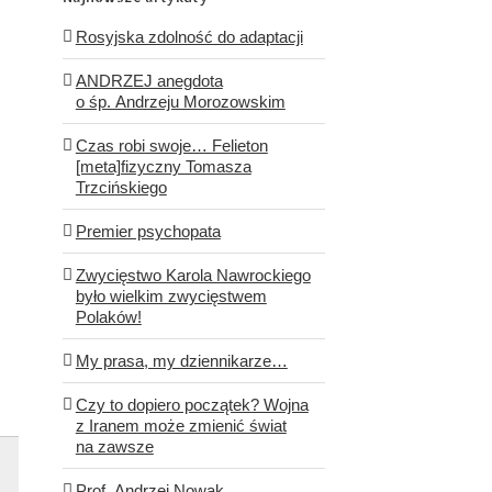
Rosyjska zdolność do adaptacji
ANDRZEJ anegdota
o śp. Andrzeju Morozowskim
Czas robi swoje… Felieton
[meta]fizyczny Tomasza
Trzcińskiego
Premier psychopata
Zwycięstwo Karola Nawrockiego
było wielkim zwycięstwem
Polaków!
My prasa, my dziennikarze…
Czy to dopiero początek? Wojna
z Iranem może zmienić świat
na zawsze
Prof. Andrzej Nowak