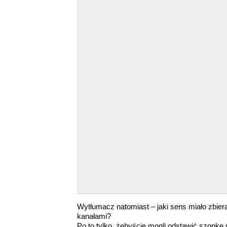
Wytłumacz natomiast – jaki sens miało zbier
kanałami?
Po to tylko, żebyście mogli odstawić szopk