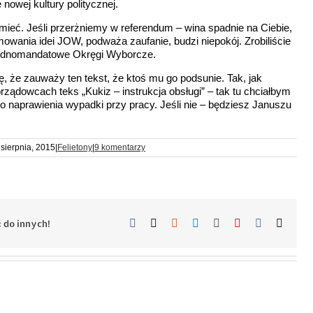
nowej kultury politycznej.
umieć. Jeśli przerżniemy w referendum – wina spadnie na Ciebie,
owania idei JOW, podważa zaufanie, budzi niepokój. Zrobiliście
 Jednomandatowe Okręgi Wyborcze.
, że zauważy ten tekst, że ktoś mu go podsunie. Tak, jak
ządowcach teks „Kukiz – instrukcja obsługi” – tak tu chciałbym
do naprawienia wypadki przy pracy. Jeśli nie – będziesz Januszu
 sierpnia, 2015
|
Felietony
|
9 komentarzy
Facebook
X
Reddit
LinkedIn
Tumblr
Pinterest
Vk
Email
 do innych!