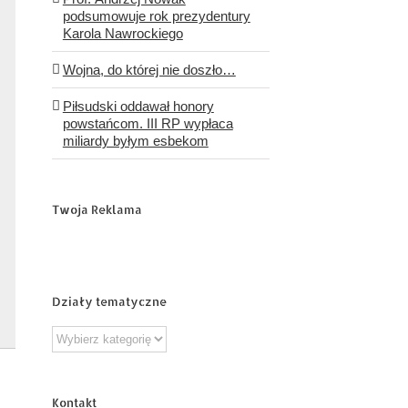
podsumowuje rok prezydentury
Karola Nawrockiego
Wojna, do której nie doszło…
Piłsudski oddawał honory
powstańcom. III RP wypłaca
miliardy byłym esbekom
Twoja Reklama
Działy tematyczne
Działy
tematyczne
Kontakt