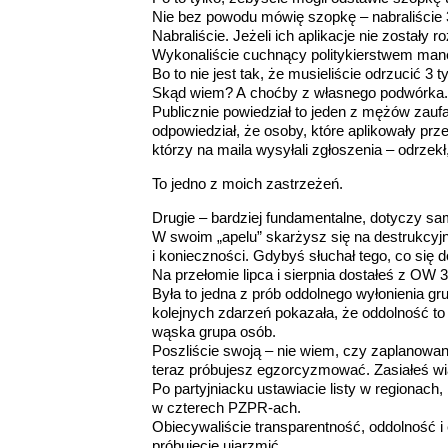
Nie bez powodu mówię szopkę – nabraliście 
Nabraliście. Jeżeli ich aplikacje nie zostały
Wykonaliście cuchnący politykierstwem mane
Bo to nie jest tak, że musieliście odrzucić 3 
Skąd wiem? A choćby z własnego podwórka.
Publicznie powiedział to jeden z mężów zaufa
odpowiedział, że osoby, które aplikowały prze
którzy na maila wysyłali zgłoszenia – odrzekł,
To jedno z moich zastrzeżeń.
Drugie – bardziej fundamentalne, dotyczy sam
W swoim „apelu” skarżysz się na destrukcyjn
i konieczności. Gdybyś słuchał tego, co się 
Na przełomie lipca i sierpnia dostałeś z OW 
Była to jedna z prób oddolnego wyłonienia g
kolejnych zdarzeń pokazała, że oddolność to t
wąska grupa osób.
Poszliście swoją – nie wiem, czy zaplanowa
teraz próbujesz egzorcyzmować. Zasiałeś wia
Po partyjniacku ustawiacie listy w regionach, 
w czterech PZPR-ach.
Obiecywaliście transparentność, oddolność i
próbujecie ujarzmić.