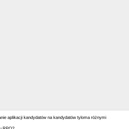
anie aplikacji kandydatów na kandydatów tyloma różnymi
ę u RPO?