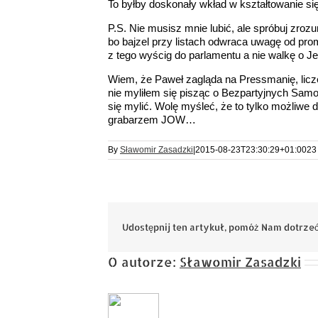
To byłby doskonały wkład w kształtowanie się 
P.S. Nie musisz mnie lubić, ale spróbuj zroz
bo bajzel przy listach odwraca uwagę od prom
z tego wyścig do parlamentu a nie walkę o
Wiem, że Paweł zagląda na Pressmanię, liczę
nie myliłem się pisząc o Bezpartyjnych Samor
się mylić. Wolę myśleć, że to tylko możliwe 
grabarzem JOW…
By
Sławomir Zasadzki
|
2015-08-23T23:30:29+01:00
23
Udostępnij ten artykuł, pomóż Nam dotrzeć
O autorze:
Sławomir Zasadzki