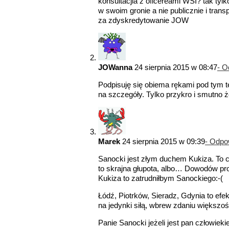
konsultacjia z oficereami WSI? tak tyl
w swoim gronie a nie publicznie i tran
za zdyskredytowanie JOW
JOWanna
24 sierpnia 2015 w 08:47
- O
Podpisuję się obiema rękami pod tym 
na szczegóły. Tylko przykro i smutno że
Marek
24 sierpnia 2015 w 09:39
- Odpo
Sanocki jest złym duchem Kukiza. To c
to skrajna głupota, albo… Dowodów pr
Kukiza to zatrudniłbym Sanockiego:-(
Łódź, Piotrków, Sieradz, Gdynia to efe
na jedynki siłą, wbrew zdaniu większ
Panie Sanocki jeżeli jest pan człowiek