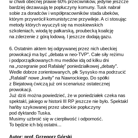
w chwili obecnej prawie 60% przeciwników, jedynie jeszcze
bardziej dezawuują te popłuczyny komuny. Tusk nabrał
sobie za doradców i współpracowników stada ubeków,
którym przywrócił komunistyczne przywileje. A ci stosując
metody których wyuczyli się na moskiewskich
szkoleniach, wiodą tę pałkarską, proubecką koalicję
na zderzenie z górą lodową. I jeszcze dodają gazu.
6. Ostatnim aktem tej odgrywanej przez nich ubeckiej
prowokacji ma być „debata w neo-TVP”. Całe siły reżimu
i podporządkowanych mu mediów idą od kilku dni
na „rozegranie pod Rafalalę” poniedziałkowej „debaty”.
Wedle dobrze zorientowanych, płk Sysysko ma podrzucić
„Rafalali” nowe „kwity” na Nawrockiego. Do spółki
z Biejatową ćwiczą już oni scenariusz ostatecznej
prowokacji.
Już dziś można powiedzieć, że w poniedziałek czeka nas
spektakl, jakiego w historii III RP jeszcze nie było. Spektakl
hańby szykowanej przez ubeckie popłuczyny
pod dyktando Tuska.
Musimy uzbroić się w cierpliwość i odporność.
To będzie ich bój ostatni…
Autor: prof. Grzegorz Górski