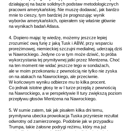
działającej na bazie solidnych podstaw metodologicznych
pracowni amerykańskiej. Nie muszę dodawać, jak bardzo
mnie to cieszy, tym bardziej że prognozując wynik
wyborów amerykańskich, opierałem się właśnie głównie
na wynikach badań Atlasa.
4. Dopiero mając tę wiedzę, możemy jeszcze lepiej
zrozumieć ową furię z jaką Tusk i ABW, przy wsparciu
proreżimowej, niemieckiej szczujni medialnej, uderzają dziś
w Nawrockiego. Jedyne co w tym może dziwić, to próba
wykorzystania tej prymitywnej jatki przez Mentzena. Choć
na ten moment nie widać jeszcze tego w sondażach,
ale w moim przekonaniu z pewnością nie tylko nie zyska
on na atakach na Nawrockiego, ale przeciwnie.
W końcowym wyniku odbierze mu to kilka procent.
Co jednak istotne głosy te w I turze przejdą z pewnością
na Nawrockiego, a w perspektywie II tury zwiększą poziom
przepływu głosów Mentzena na Nawrockiego.
5. W sumie zatem, tak jak pisałem kilka dni temu,
prymitywna ubecka prowokacja Tuska przyniesie rezultat
odwrotny od zamierzonego. Podobnie jak w przypadku
Trumpa, takie żałosne podrygi reżimu, który ma już