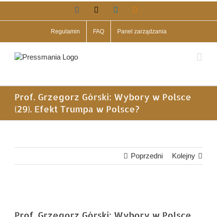
Przejdź
Facebook
X
LinkedIn
Blogger
do
zawartości
Regulamin
FAQ
Panel zarządzania
Prof. Grzegorz Górski: Wybory w Polsce
(29). Efekt Trumpa w Polsce?
Poprzedni
Kolejny
Pokaż
większy
Prof. Grzegorz Górski: Wybory w Polsce
obrazek