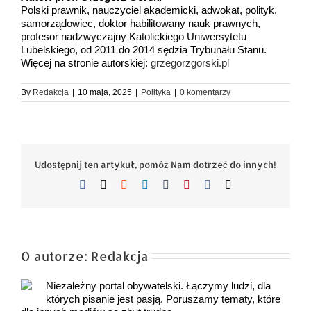
Polski prawnik, nauczyciel akademicki, adwokat, polityk,
samorządowiec, doktor habilitowany nauk prawnych,
profesor nadzwyczajny Katolickiego Uniwersytetu
Lubelskiego, od 2011 do 2014 sędzia Trybunału Stanu.
Więcej na stronie autorskiej:
grzegorzgorski.pl
By
Redakcja
|
10 maja, 2025
|
Polityka
|
0 komentarzy
Udostępnij ten artykuł, pomóż Nam dotrzeć do innych!
Facebook
X
Reddit
LinkedIn
Tumblr
Pinterest
Vk
Email
O autorze:
Redakcja
Niezależny portal obywatelski. Łączymy ludzi, dla
których pisanie jest pasją. Poruszamy tematy, które