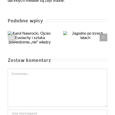
dla innych mediów są zbyt trudne.
Podobne wpisy
Pan Tomek objaśnia
Jagodno po trzech
prawicę – cz. 15
latach
dialogów z panią
”
Zosią
Zostaw komentarz
Comment