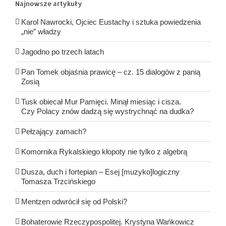
Najnowsze artykuły
Karol Nawrocki, Ojciec Eustachy i sztuka powiedzenia
„nie” władzy
Jagodno po trzech latach
Pan Tomek objaśnia prawicę – cz. 15 dialogów z panią
Zosią
Tusk obiecał Mur Pamięci. Minął miesiąc i cisza.
Czy Polacy znów dadzą się wystrychnąć na dudka?
Pełzający zamach?
Komornika Rykalskiego kłopoty nie tylko z algebrą
Dusza, duch i fortepian – Esej [muzyko]logiczny
Tomasza Trzcińskiego
Mentzen odwrócił się od Polski?
Bohaterowie Rzeczypospolitej. Krystyna Wańkowicz