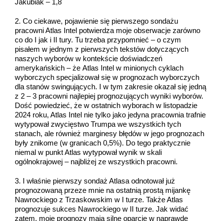
Jakubiak – 1,8
2. Co ciekawe, pojawienie się pierwszego sondażu
pracowni Atlas Intel potwierdza moje obserwacje zarówno
co do I jak i II tury. Tu trzeba przypomnieć – o czym
pisałem w jednym z pierwszych tekstów dotyczących
naszych wyborów w kontekście doświadczeń
amerykańskich – że Atlas Intel w minionych cyklach
wyborczych specjalizował się w prognozach wyborczych
dla stanów swingujących. I w tym zakresie okazał się jedną
z 2 – 3 pracowni najlepiej prognozujących wyniki wyborów.
Dość powiedzieć, że w ostatnich wyborach w listopadzie
2024 roku, Atlas Intel nie tylko jako jedyna pracownia trafnie
wytypował zwycięstwo Trumpa we wszystkich tych
stanach, ale również marginesy błędów w jego prognozach
były znikome (w granicach 0,5%). Do tego praktycznie
niemal w punkt Atlas wytypował wynik w skali
ogólnokrajowej – najbliżej ze wszystkich pracowni.
3. I właśnie pierwszy sondaż Atlasa odnotował już
prognozowaną przeze mnie na ostatnią prostą mijankę
Nawrockiego z Trzaskowskim w I turze. Także Atlas
prognozuje sukces Nawrockiego w II turze. Jak widać
zatem, moje prognozy mają silne oparcie w naprawdę