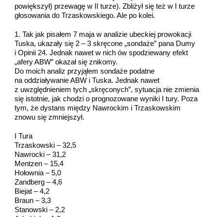
powiększył) przewagę w II turze). Zbliżył się też w I turze
głosowania do Trzaskowskiego. Ale po kolei.
1. Tak jak pisałem 7 maja w analizie ubeckiej prowokacji
Tuska, ukazały się 2 – 3 skręcone „sondaże” pana Dumy
i Opinii 24. Jednak nawet w nich ów spodziewany efekt
„afery ABW” okazał się znikomy.
Do moich analiz przyjąłem sondaże podatne
na oddziaływanie ABW i Tuska. Jednak nawet
z uwzględnieniem tych „skręconych”, sytuacja nie zmienia
się istotnie, jak chodzi o prognozowane wyniki I tury. Poza
tym, że dystans między Nawrockim i Trzaskowskim
znowu się zmniejszył.
I Tura
Trzaskowski – 32,5
Nawrocki – 31,2
Mentzen – 15,4
Hołownia – 5,0
Zandberg – 4,6
Biejat – 4,2
Braun – 3,3
Stanowski – 2,2