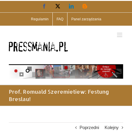
Przejdź
Facebook
X
LinkedIn
Blogger
do
zawartości
Regulamin
FAQ
Panel zarządzania
Prof. Romuald Szeremietiew: Festung
Breslau!
Poprzedni
Kolejny