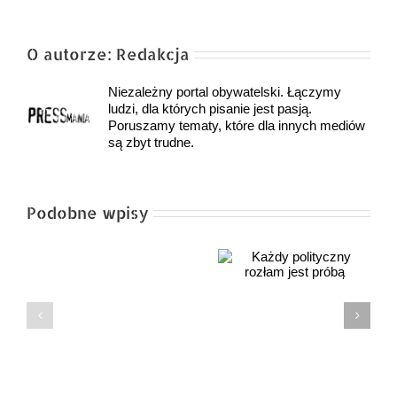
O autorze:
Redakcja
Niezależny portal obywatelski. Łączymy
ludzi, dla których pisanie jest pasją.
Poruszamy tematy, które dla innych mediów
są zbyt trudne.
Podobne wpisy
Prof. Romuald
Każdy polityczny
Szeremietiew:
rozłam jest próbą
„Rozłam
Pierwszy rok!
w PiS
szansą
dla
prawicy”