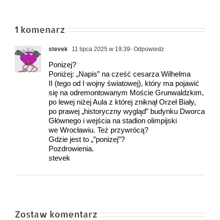
1 komenarz
stevek
11 lipca 2025 w 19:39
- Odpowiedz
Ponizej?
Poniżej: „Napis” na cześć cesarza Wilhelma
II (tego od I wojny światowej), który ma pojawić
się na odremontowanym Moście Grunwaldzkim,
po lewej niżej Aula z której zniknął Orzeł Biały,
po prawej „historyczny wygląd” budynku Dworca
Głównego i wejścia na stadion olimpijski
we Wrocławiu. Też przywrócą?
Gdzie jest to „”ponizej”?
Pozdrowienia.
stevek
Zostaw komentarz