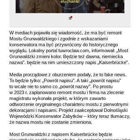
W mediach pojawiła się wiadomość, że ma być remont
Mostu Grunwaldzkiego i zgodnie z wskazaniami
konserwatora ma być przywrócony do historycznego
wyglądu. Lokalny portal tuwroclaw.com, informował: „Most
Grunwaldzki zmieni kolor. Będzie też dawna, niemiecka
nazwa”. będzie na nim umieszczony napis „Kaiserbrücke”.
Media prorządowe z oburzeniem podały, że to fake news.
To będzie tylko: „Powrót napisu”. A taki „powrót napisu”
to wcale nie to samo co „powrót nazwy”. Po prostu
w 2023 r. zaplanowano remont mostu i firma na zlecenie
magistratu wykonała projekt, w którym zawarto
odtworzenie oryginalnego charakteru mostu z pierwotnymi
dekoracjami i napisami. Projekt zaakceptował Dolnośląski
Wojewódzki Konserwator Zabytków – który teraz tłumaczy,
że nazwa mostu nie zostanie zmieniona.
Most Grunwaldzki z napisem Kaiserbrücke będzie