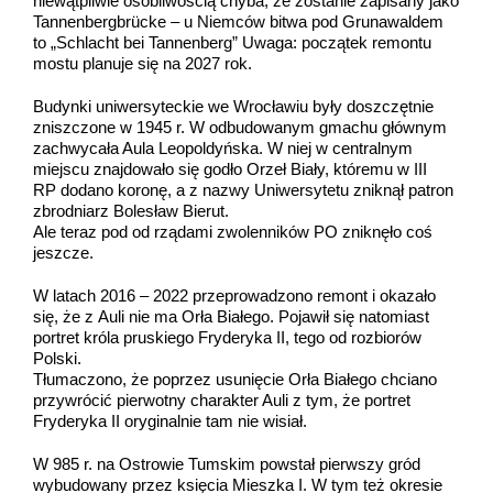
niewątpliwie osobliwością chyba, że zostanie zapisany jako
Tannenbergbrücke – u Niemców bitwa pod Grunawaldem
to „Schlacht bei Tannenberg” Uwaga: początek remontu
mostu planuje się na 2027 rok.
Budynki uniwersyteckie we Wrocławiu były doszczętnie
zniszczone w 1945 r. W odbudowanym gmachu głównym
zachwycała Aula Leopoldyńska. W niej w centralnym
miejscu znajdowało się godło Orzeł Biały, któremu w III
RP dodano koronę, a z nazwy Uniwersytetu zniknął patron
zbrodniarz Bolesław Bierut.
Ale teraz pod od rządami zwolenników PO zniknęło coś
jeszcze.
W latach 2016 – 2022 przeprowadzono remont i okazało
się, że z Auli nie ma Orła Białego. Pojawił się natomiast
portret króla pruskiego Fryderyka II, tego od rozbiorów
Polski.
Tłumaczono, że poprzez usunięcie Orła Białego chciano
przywrócić pierwotny charakter Auli z tym, że portret
Fryderyka II oryginalnie tam nie wisiał.
W 985 r. na Ostrowie Tumskim powstał pierwszy gród
wybudowany przez księcia Mieszka I. W tym też okresie