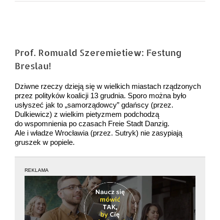
Pokaż
większy
Prof. Romuald Szeremietiew: Festung
obrazek
Breslau!
Dziwne rzeczy dzieją się w wielkich miastach rządzonych
przez polityków koalicji 13 grudnia. Sporo można było
usłyszeć jak to „samorządowcy” gdańscy (przez.
Dulkiewicz) z wielkim pietyzmem podchodzą
do wspomnienia po czasach Freie Stadt Danzig.
Ale i władze Wrocławia (przez. Sutryk) nie zasypiają
gruszek w popiele.
REKLAMA