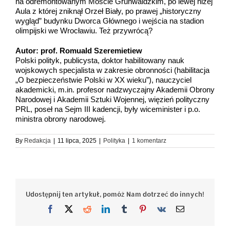
na odremontowanym Moście Grunwaldzkim, po lewej niżej
Aula z której zniknął Orzeł Biały, po prawej „historyczny
wygląd” budynku Dworca Głównego i wejścia na stadion
olimpijski we Wrocławiu. Też przywrócą?
Autor: prof. Romuald Szeremietiew
Polski polityk, publicysta, doktor habilitowany nauk
wojskowych specjalista w zakresie obronności (habilitacja
„O bezpieczeństwie Polski w XX wieku”), nauczyciel
akademicki, m.in. profesor nadzwyczajny Akademii Obrony
Narodowej i Akademii Sztuki Wojennej, więzień polityczny
PRL, poseł na Sejm III kadencji, były wiceminister i p.o.
ministra obrony narodowej.
By
Redakcja
|
11 lipca, 2025
|
Polityka
|
1 komentarz
Udostępnij ten artykuł, pomóż Nam dotrzeć do innych!
Facebook
X
Reddit
LinkedIn
Tumblr
Pinterest
Vk
Email