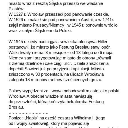
miasto wraz z resztą Śląska przeszło we władanie
Piastów.
W 1327 r. Wrocław przeszedł pod panowanie czeskie.
W 1526 r. znalazł się pod panowaniem Austrii, a w 1741r.
zajęli miasto Prusacy/Niemcy i w 1945 r. ponownie wróciło
wraz z całym Śląskiem do Polski.
W 1945 r. kiedy nadciągała sowiecka ofensywa Hitler
postanowił, że miasto jako Festung Breslau stawi opór.
Walki trwały niemal 3 miesiące – od 13 lutego do 6 maja.
Niemcy sami przygotowując miasto do obrony „równali
z ziemią dzielnice i całe ciągi ulic”. Dzieła zniszczenia
dopełnili Sowieci już po przyjęciu kapitulacji. Miasto
zniszczono w 90 procentach, na ulicach Wrocławia
zalegało 18 milionów metrów sześciennych gruzu.
Polacy wypędzeni ze Lwowa odbudowali miasto jako polski
Wrocław. A obecne władze miasta nawiązują
do przeszłości, którą kończyła hekatomba Festung
Breslau.
……………………….
Poniżej: „Napis” na cześć cesarza Wilhelma II (tego
od I wojny światowej), który ma pojawić się