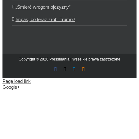
„Śmierć wrogom ojczyzny”
Impas, co teraz zrobi Trump?
Copyright © 2026 Pressmania | Wszelkie prawa zastrzeżone
Facebook
X
LinkedIn
Blogger
Page load link
Google+