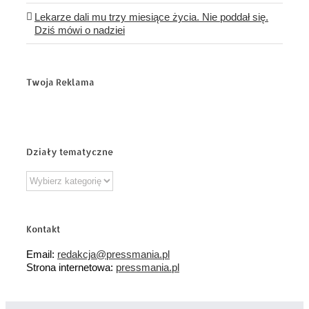
Lekarze dali mu trzy miesiące życia. Nie poddał się.
Dziś mówi o nadziei
Twoja Reklama
Działy tematyczne
Działy
tematyczne
Kontakt
Email:
redakcja@pressmania.pl
Strona internetowa:
pressmania.pl