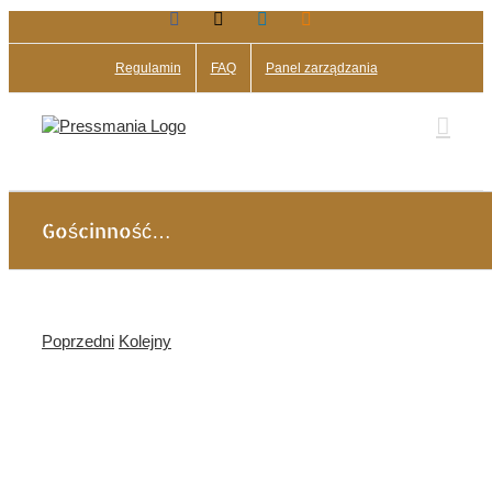
Facebook
X
LinkedIn
Blogger
Przejdź
do
zawartości
Regulamin
FAQ
Panel zarządzania
Gościnność…
Poprzedni
Kolejny
Pokaż
większy
obrazek