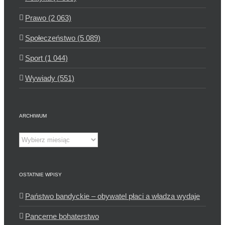
Prawo (2 063)
Społeczeństwo (5 089)
Sport (1 044)
Wywiady (551)
ARCHIWUM
Archiwum
OSTATNIE WPISY
Państwo bandyckie – obywatel płaci a władza wydaje
Pancerne bohaterstwo