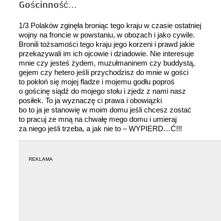
Gościnność…
1/3 Polaków zginęła broniąc tego kraju w czasie ostatniej
wojny na froncie w powstaniu, w obozach i jako cywile.
Bronili tożsamości tego kraju jego korzeni i prawd jakie
przekazywali im ich ojcowie i dziadowie. Nie interesuje
mnie czy jesteś żydem, muzułmaninem czy buddystą,
gejem czy hetero jeśli przychodzisz do mnie w gości
to pokłoń się mojej fladze i mojemu godłu poproś
o gościnę siądź do mojego stołu i zjedz z nami nasz
posiłek. To ja wyznaczę ci prawa i obowiązki
bo to ja je stanowię w moim domu jeśli chcesz zostać
to pracuj ze mną na chwałę mego domu i umieraj
za niego jeśli trzeba, a jak nie to – WYPIERD…Ć!!!
REKLAMA