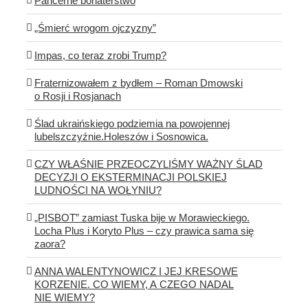
Pancerne bohaterstwo
„Śmierć wrogom ojczyzny”
Impas, co teraz zrobi Trump?
Fraternizowałem z bydłem – Roman Dmowski
o Rosji i Rosjanach
Ślad ukraińskiego podziemia na powojennej
lubelszczyźnie.Holeszów i Sosnowica.
CZY WŁAŚNIE PRZEOCZYLIŚMY WAŻNY ŚLAD
DECYZJI O EKSTERMINACJI POLSKIEJ
LUDNOŚCI NA WOŁYNIU?
„PISBOT” zamiast Tuska bije w Morawieckiego.
Locha Plus i Koryto Plus – czy prawica sama się
zaora?
ANNA WALENTYNOWICZ I JEJ KRESOWE
KORZENIE. CO WIEMY, A CZEGO NADAL
NIE WIEMY?