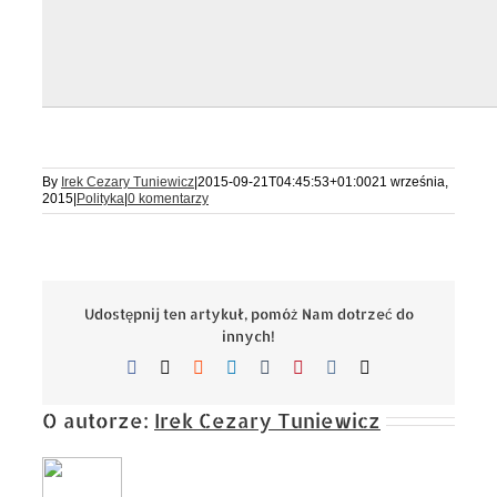
By
Irek Cezary Tuniewicz
|
2015-09-21T04:45:53+01:00
21 września,
2015
|
Polityka
|
0 komentarzy
Udostępnij ten artykuł, pomóż Nam dotrzeć do
innych!
Facebook
X
Reddit
LinkedIn
Tumblr
Pinterest
Vk
Email
O autorze:
Irek Cezary Tuniewicz