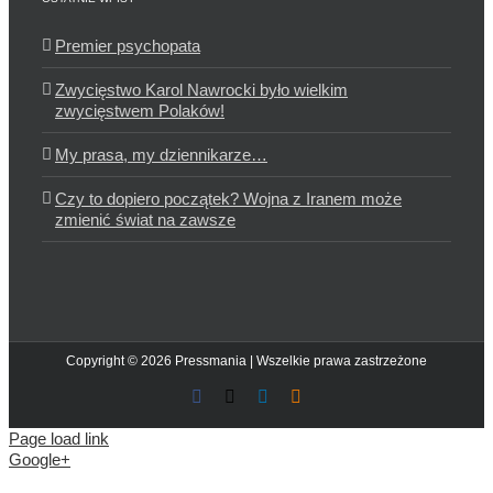
Premier psychopata
Zwycięstwo Karol Nawrocki było wielkim
zwycięstwem Polaków!
My prasa, my dziennikarze…
Czy to dopiero początek? Wojna z Iranem może
zmienić świat na zawsze
Copyright © 2026 Pressmania | Wszelkie prawa zastrzeżone
Facebook
X
LinkedIn
Blogger
Page load link
Google+