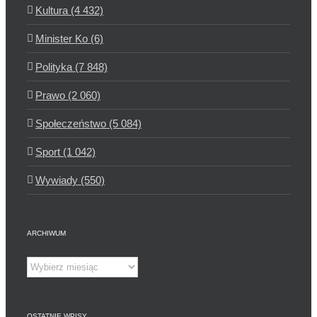
Kultura (4 432)
Minister Ko (6)
Polityka (7 848)
Prawo (2 060)
Społeczeństwo (5 084)
Sport (1 042)
Wywiady (550)
ARCHIWUM
Archiwum
OSTATNIE WPISY