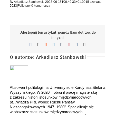
By
Arkadiusz Stankowski
|
2023-06-15T00:49:33+01:00
15 czerwca,
2023
|
Felietony
|
0 komentarzy
Udostępnij ten artykuł, pomóż Nam dotrzeć do
innych!
Facebook
X
Reddit
LinkedIn
Tumblr
Pinterest
Vk
Email
O autorze:
Arkadiusz Stankowski
Absolwent politologii na Uniwersytecie Kardynała Stefana
Wyszyńskiego. W 2020 r. obronił pracę magisterską
z zakresu historii stosunków międzynarodowych
pt. „Władza PRL wobec Ruchu Państw
Niezaangażowanych 1947–1980”. Specjalizuje się
w obszarze stosunków międzynarodowych