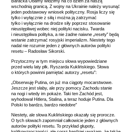
Baracka Obamy widzimy na co dzień za naszą
wschodnią granicą. Z wojny na Ukrainie należy wysunąć
jeden podstawowy wniosek polityczny. Rosja liczy się
tylko i wyłącznie z siłą i można ją zatrzymać
tylko i wyłącznie na drodze siły poprzez stosowanie
nieustępliwej wobec niej polityki nacisku. Twarda
i nieustępliwa polityka, a nie żadne naiwne „resety” będą
wstanie zatrzymać rosyjski imperializm. Niestety tego
nadal nie rozumie jeden z głównych autorów polityki
resetu – Radosław Sikorski.
Przytoczmy w tym miejscu słowa wypowiedziane
przed wielu laty płk. Ryszarda Kuklińskiego. Słowa
o których powinni pamiętać autorzy „resetu”:
„Obserwuję Putina, on już ma ciągoty mocarstwowe.
Jeszcze jest słaby, ale przy pomocy Zachodu stanie
na nogi i wtedy im pokaże. Taki ten Zachód jest,
wyhodował Hitlera, Stalina, a teraz hoduje Putina. Dla
Polski to bardzo, bardzo niedobre”
Niestety, ale słowa Kuklińskiego okazały się prorocze.
O tych słowach zapomniał całkowicie jeden z głównych
autorów polityki resetu. To przykład głupoty,
krótkowzroczności, ale coraz bardziej uważam, że także