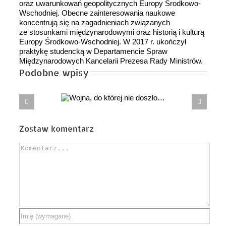
oraz uwarunkowań geopolitycznych Europy Środkowo-
Wschodniej. Obecne zainteresowania naukowe
koncentrują się na zagadnieniach związanych
ze stosunkami międzynarodowymi oraz historią i kulturą
Europy Środkowo-Wschodniej. W 2017 r. ukończył
praktykę studencką w Departamencie Spraw
Międzynarodowych Kancelarii Prezesa Rady Ministrów.
Podobne wpisy
Wojna,
Czy naprawdę dziś powinniśmy mówić
ej nie doszło…
o rozwiązaniu PGZ?
Zostaw komentarz
Comment