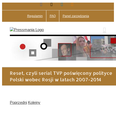
Facebook
X
LinkedIn
Blogger
Przejdź
do
zawartości
Regulamin
FAQ
Panel zarządzania
Reset, czyli serial TVP poświęcony polityce
Polski wobec Rosji w latach 2007-2014
Poprzedni
Kolejny
Pokaż
większy