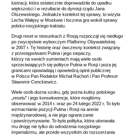
lustracji, która ostatecznie doprowadziła do upadku
większości i w rezultacie do dymisji rządu Jana
Olszewskiego. Jednakże kontekst tej sprawy, to wizyta
Lecha Wałęsy w Moskwie i toczona gra wokół sprawy
polsko-rosyjskiego traktatu.
Drugi reset w stosunkach z Rosją rozpoczął się niedługo
po zwycięstwie wyborczym Platformy Obywatelskiej
w 2007 r. Tę historię oraz ówczesny kontekst związany
z przestępstwami Putina i jego siepaczy,
którzy na swoich sumieniach mają wiele osób
sprzeciwiających się polityce Putina w Rosji i poza jej
granicami opowiadają i opowiedzą opinii publicznej
w Polsce Pan Redaktor Michał Rachoń i Pan Profesor
Sławomir Cenckiewicz.
Wiele osób dozna szoku, gdy pozna kulisy polskiego
„resetu” i jego konsekwencje, które mogliśmy
obserwować w 2014 r. oraz po 24 lutego 2022 r. To było
wzmacnianie pozycji Putina i Rosji na arenie
międzynarodowej, a nie jego ograniczanie
i powstrzymywanie. To była polityka, która utorowała
mu drogę nie tylko do odrodzenia rosyjskiego
imperializmu, ale przede wszystkim do rozszerzania