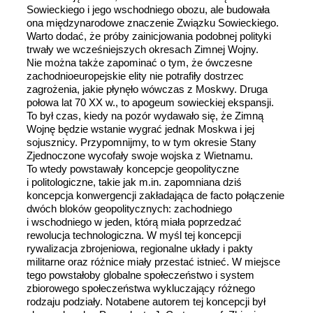
Sowieckiego i jego wschodniego obozu, ale budowała
ona międzynarodowe znaczenie Związku Sowieckiego.
Warto dodać, że próby zainicjowania podobnej polityki
trwały we wcześniejszych okresach Zimnej Wojny.
Nie można także zapominać o tym, że ówczesne
zachodnioeuropejskie elity nie potrafiły dostrzec
zagrożenia, jakie płynęło wówczas z Moskwy. Druga
połowa lat 70 XX w., to apogeum sowieckiej ekspansji.
To był czas, kiedy na pozór wydawało się, że Zimną
Wojnę będzie wstanie wygrać jednak Moskwa i jej
sojusznicy. Przypomnijmy, to w tym okresie Stany
Zjednoczone wycofały swoje wojska z Wietnamu.
To wtedy powstawały koncepcje geopolityczne
i politologiczne, takie jak m.in. zapomniana dziś
koncepcja konwergencji zakładająca de facto połączenie
dwóch bloków geopolitycznych: zachodniego
i wschodniego w jeden, którą miała poprzedzać
rewolucja technologiczna. W myśl tej koncepcji
rywalizacja zbrojeniowa, regionalne układy i pakty
militarne oraz różnice miały przestać istnieć. W miejsce
tego powstałoby globalne społeczeństwo i system
zbiorowego społeczeństwa wykluczający różnego
rodzaju podziały. Notabene autorem tej koncepcji był