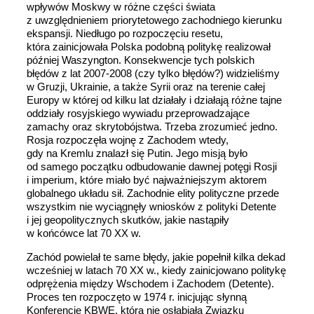
wpływów Moskwy w różne części świata
z uwzględnieniem priorytetowego zachodniego kierunku
ekspansji. Niedługo po rozpoczęciu resetu,
która zainicjowała Polska podobną politykę realizował
później Waszyngton. Konsekwencje tych polskich
błędów z lat 2007-2008 (czy tylko błędów?) widzieliśmy
w Gruzji, Ukrainie, a także Syrii oraz na terenie całej
Europy w której od kilku lat działały i działają różne tajne
oddziały rosyjskiego wywiadu przeprowadzające
zamachy oraz skrytobójstwa. Trzeba zrozumieć jedno.
Rosja rozpoczęła wojnę z Zachodem wtedy,
gdy na Kremlu znalazł się Putin. Jego misją było
od samego początku odbudowanie dawnej potęgi Rosji
i imperium, które miało być najważniejszym aktorem
globalnego układu sił. Zachodnie elity polityczne przede
wszystkim nie wyciągnęły wniosków z polityki Detente
i jej geopolitycznych skutków, jakie nastąpiły
w końcówce lat 70 XX w.
Zachód powielał te same błędy, jakie popełnił kilka dekad
wcześniej w latach 70 XX w., kiedy zainicjowano politykę
odprężenia między Wschodem i Zachodem (Detente).
Proces ten rozpoczęto w 1974 r. inicjując słynną
Konferencję KBWE, która nie osłabiała Związku