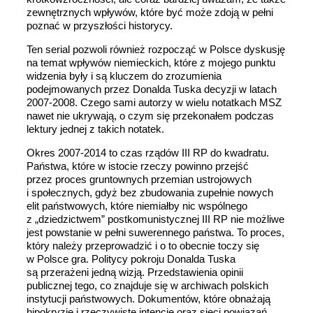
zewnętrznych wpływów, które być może zdoją w pełni
poznać w przyszłości historycy.
Ten serial pozwoli również rozpocząć w Polsce dyskusję
na temat wpływów niemieckich, które z mojego punktu
widzenia były i są kluczem do zrozumienia
podejmowanych przez Donalda Tuska decyzji w latach
2007-2008. Czego sami autorzy w wielu notatkach MSZ
nawet nie ukrywają, o czym się przekonałem podczas
lektury jednej z takich notatek.
Okres 2007-2014 to czas rządów III RP do kwadratu.
Państwa, które w istocie rzeczy powinno przejść
przez proces gruntownych przemian ustrojowych
i społecznych, gdyż bez zbudowania zupełnie nowych
elit państwowych, które niemiałby nic wspólnego
z „dziedzictwem” postkomunistycznej III RP nie możliwe
jest powstanie w pełni suwerennego państwa. To proces,
który należy przeprowadzić i o to obecnie toczy się
w Polsce gra. Politycy pokroju Donalda Tuska
są przerażeni jedną wizją. Przedstawienia opinii
publicznej tego, co znajduje się w archiwach polskich
instytucji państwowych. Dokumentów, które obnażają
hipokryzję i rzeczywiste intencje oraz sieci powiązań