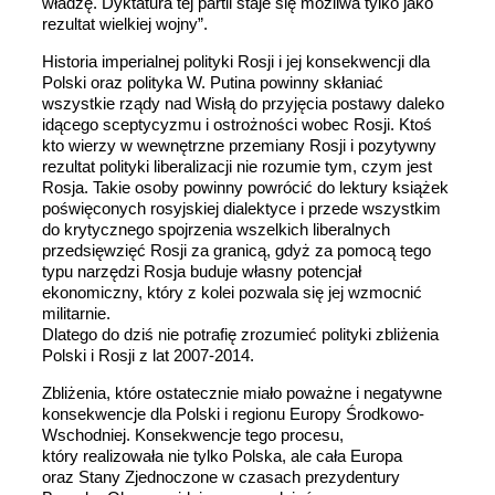
władzę. Dyktatura tej partii staje się możliwa tylko jako
rezultat wielkiej wojny”.
Historia imperialnej polityki Rosji i jej konsekwencji dla
Polski oraz polityka W. Putina powinny skłaniać
wszystkie rządy nad Wisłą do przyjęcia postawy daleko
idącego sceptycyzmu i ostrożności wobec Rosji. Ktoś
kto wierzy w wewnętrzne przemiany Rosji i pozytywny
rezultat polityki liberalizacji nie rozumie tym, czym jest
Rosja. Takie osoby powinny powrócić do lektury książek
poświęconych rosyjskiej dialektyce i przede wszystkim
do krytycznego spojrzenia wszelkich liberalnych
przedsięwzięć Rosji za granicą, gdyż za pomocą tego
typu narzędzi Rosja buduje własny potencjał
ekonomiczny, który z kolei pozwala się jej wzmocnić
militarnie.
Dlatego do dziś nie potrafię zrozumieć polityki zbliżenia
Polski i Rosji z lat 2007-2014.
Zbliżenia, które ostatecznie miało poważne i negatywne
konsekwencje dla Polski i regionu Europy Środkowo-
Wschodniej. Konsekwencje tego procesu,
który realizowała nie tylko Polska, ale cała Europa
oraz Stany Zjednoczone w czasach prezydentury