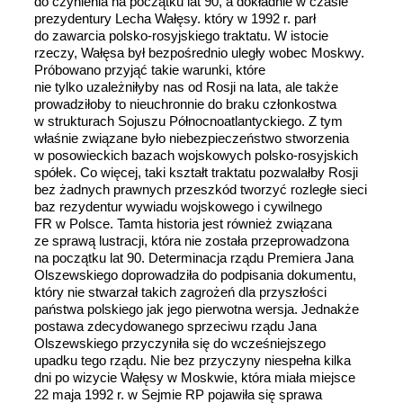
do czynienia na początku lat 90, a dokładnie w czasie
prezydentury Lecha Wałęsy. który w 1992 r. parł
do zawarcia polsko-rosyjskiego traktatu. W istocie
rzeczy, Wałęsa był bezpośrednio uległy wobec Moskwy.
Próbowano przyjąć takie warunki, które
nie tylko uzależniłyby nas od Rosji na lata, ale także
prowadziłoby to nieuchronnie do braku członkostwa
w strukturach Sojuszu Północnoatlantyckiego. Z tym
właśnie związane było niebezpieczeństwo stworzenia
w posowieckich bazach wojskowych polsko-rosyjskich
spółek. Co więcej, taki kształt traktatu pozwalałby Rosji
bez żadnych prawnych przeszkód tworzyć rozległe sieci
baz rezydentur wywiadu wojskowego i cywilnego
FR w Polsce. Tamta historia jest również związana
ze sprawą lustracji, która nie została przeprowadzona
na początku lat 90. Determinacja rządu Premiera Jana
Olszewskiego doprowadziła do podpisania dokumentu,
który nie stwarzał takich zagrożeń dla przyszłości
państwa polskiego jak jego pierwotna wersja. Jednakże
postawa zdecydowanego sprzeciwu rządu Jana
Olszewskiego przyczyniła się do wcześniejszego
upadku tego rządu. Nie bez przyczyny niespełna kilka
dni po wizycie Wałęsy w Moskwie, która miała miejsce
22 maja 1992 r. w Sejmie RP pojawiła się sprawa