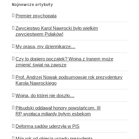
Najnowsze artykuły
Premier psychopata
Zwycięstwo Karol Nawrocki było wielkim
zwycięstwem Polaków!
My prasa, my dziennikarze…
Czy to dopiero początek? Wojna z Iranem może
zmienić świat na zawsze
Prof. Andrzej Nowak podsumowuje rok prezydentury
Karola Nawrockiego
Wojna, do której nie doszło…
Piłsudski oddawał honory powstańcom. III
RP wypłaca miliardy byłym esbekom
Deforma sądów uderzyła w PiS
Mija rok od objęcia urzędu prezydenta