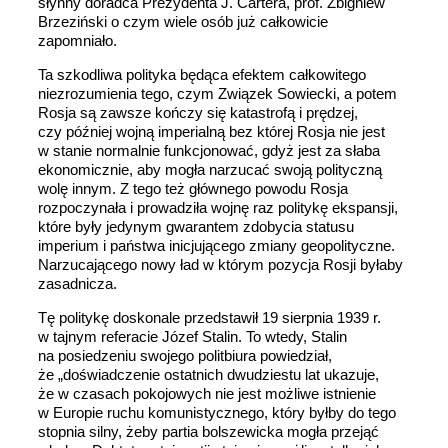
słynny doradca Prezydenta J. Cartera, prof. Zbigniew
Brzeziński o czym wiele osób już całkowicie
zapomniało.
Ta szkodliwa polityka będąca efektem całkowitego
niezrozumienia tego, czym Związek Sowiecki, a potem
Rosja są zawsze kończy się katastrofą i prędzej,
czy później wojną imperialną bez której Rosja nie jest
w stanie normalnie funkcjonować, gdyż jest za słaba
ekonomicznie, aby mogła narzucać swoją polityczną
wolę innym. Z tego też głównego powodu Rosja
rozpoczynała i prowadziła wojnę raz politykę ekspansji,
które były jedynym gwarantem zdobycia statusu
imperium i państwa inicjującego zmiany geopolityczne.
Narzucającego nowy ład w którym pozycja Rosji byłaby
zasadnicza.
Tę politykę doskonale przedstawił 19 sierpnia 1939 r.
w tajnym referacie Józef Stalin. To wtedy, Stalin
na posiedzeniu swojego politbiura powiedział,
że „doświadczenie ostatnich dwudziestu lat ukazuje,
że w czasach pokojowych nie jest możliwe istnienie
w Europie ruchu komunistycznego, który byłby do tego
stopnia silny, żeby partia bolszewicka mogła przejąć