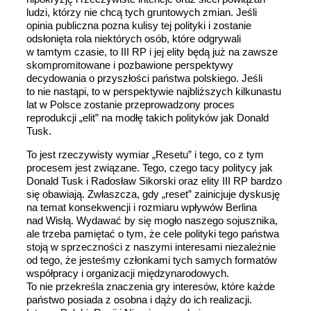
ludzi, którzy nie chcą tych gruntowych zmian. Jeśli
opinia publiczna pozna kulisy tej polityki i zostanie
odsłonięta rola niektórych osób, które odgrywali
w tamtym czasie, to III RP i jej elity będą już na zawsze
skompromitowane i pozbawione perspektywy
decydowania o przyszłości państwa polskiego. Jeśli
to nie nastąpi, to w perspektywie najbliższych kilkunastu
lat w Polsce zostanie przeprowadzony proces
reprodukcji „elit” na modłę takich polityków jak Donald
Tusk.
To jest rzeczywisty wymiar „Resetu” i tego, co z tym
procesem jest związane. Tego, czego tacy politycy jak
Donald Tusk i Radosław Sikorski oraz elity III RP bardzo
się obawiają. Zwłaszcza, gdy „reset” zainicjuje dyskusję
na temat konsekwencji i rozmiaru wpływów Berlina
nad Wisłą. Wydawać by się mogło naszego sojusznika,
ale trzeba pamiętać o tym, że cele polityki tego państwa
stoją w sprzeczności z naszymi interesami niezależnie
od tego, że jesteśmy członkami tych samych formatów
współpracy i organizacji międzynarodowych.
To nie przekreśla znaczenia gry interesów, które każde
państwo posiada z osobna i dąży do ich realizacji.