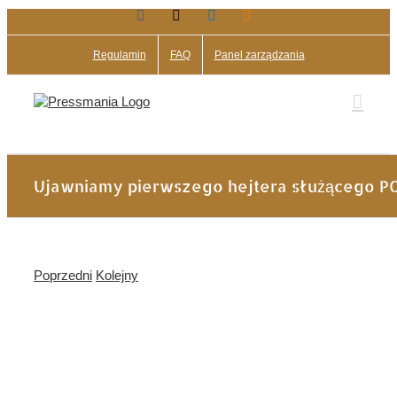
Facebook
X
LinkedIn
Blogger
Przejdź
do
zawartości
Regulamin
FAQ
Panel zarządzania
Ujawniamy pierwszego hejtera służącego P
Poprzedni
Kolejny
Pokaż
większy
obrazek