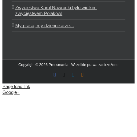
Zwycięstwo Karol Nawrocki było wielkim
zwycięstwem Polaków!
My prasa, my dziennikarze…
Copyright © 2026 Pressmania | Wszelkie prawa zastrzeżone
Facebook
X
LinkedIn
Blogger
Page load link
Google+