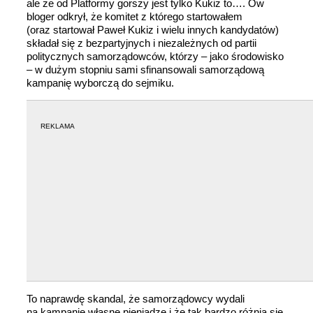
ale że od Platformy gorszy jest tylko Kukiz to…. Ów
bloger odkrył, że komitet z którego startowałem
(oraz startował Paweł Kukiz i wielu innych kandydatów)
składał się z bezpartyjnych i niezależnych od partii
politycznych samorządowców, którzy – jako środowisko
– w dużym stopniu sami sfinansowali samorządową
kampanię wyborczą do sejmiku.
REKLAMA
To naprawdę skandal, że samorządowcy wydali
na kampanię własne pieniądze i że tak bardzo różnią się