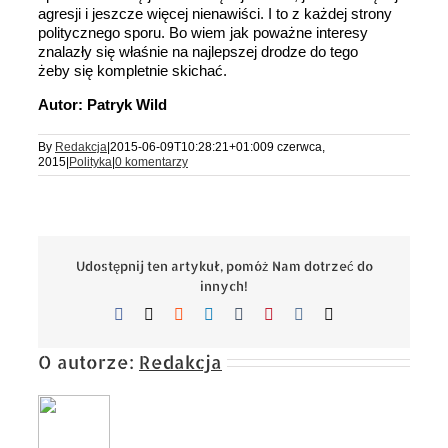
agresji i jeszcze więcej nienawiści. I to z każdej strony
politycznego sporu. Bo wiem jak poważne interesy
znalazły się właśnie na najlepszej drodze do tego
żeby się kompletnie skichać.
Autor: Patryk Wild
By
Redakcja
|
2015-06-09T10:28:21+01:00
9 czerwca,
2015
|
Polityka
|
0 komentarzy
Udostępnij ten artykuł, pomóż Nam dotrzeć do
innych!
Facebook
X
Reddit
LinkedIn
Tumblr
Pinterest
Vk
Email
O autorze:
Redakcja