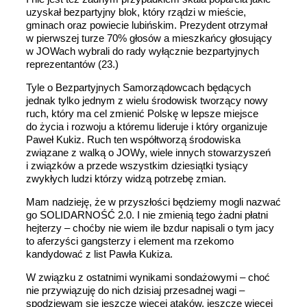
uzyskał bezpartyjny blok, który rządzi w mieście,
gminach oraz powiecie lubińskim. Prezydent otrzymał
w pierwszej turze 70% głosów a mieszkańcy głosujący
w JOWach wybrali do rady wyłącznie bezpartyjnych
reprezentantów (23.)
Tyle o Bezpartyjnych Samorządowcach będących
jednak tylko jednym z wielu środowisk tworzący nowy
ruch, który ma cel zmienić Polskę w lepsze miejsce
do życia i rozwoju a któremu lideruje i który organizuje
Paweł Kukiz. Ruch ten współtworzą środowiska
związane z walką o JOWy, wiele innych stowarzyszeń
i związków a przede wszystkim dziesiątki tysiący
zwykłych ludzi którzy widzą potrzebę zmian.
Mam nadzieję, że w przyszłości będziemy mogli nazwać
go SOLIDARNOŚĆ 2.0. I nie zmienią tego żadni płatni
hejterzy – choćby nie wiem ile bzdur napisali o tym jacy
to aferzyści gangsterzy i element ma rzekomo
kandydować z list Pawła Kukiza.
W związku z ostatnimi wynikami sondażowymi – choć
nie przywiązuję do nich dzisiaj przesadnej wagi –
spodziewam się jeszcze więcej ataków, jeszcze więcej