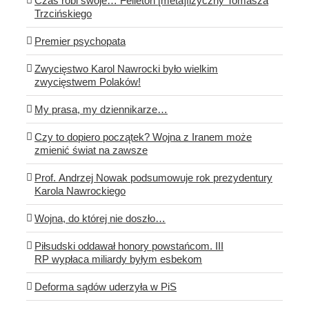
Czas robi swoje… Felieton [meta]fizyczny Tomasza
Trzcińskiego
Premier psychopata
Zwycięstwo Karol Nawrocki było wielkim
zwycięstwem Polaków!
My prasa, my dziennikarze…
Czy to dopiero początek? Wojna z Iranem może
zmienić świat na zawsze
Prof. Andrzej Nowak podsumowuje rok prezydentury
Karola Nawrockiego
Wojna, do której nie doszło…
Piłsudski oddawał honory powstańcom. III
RP wypłaca miliardy byłym esbekom
Deforma sądów uderzyła w PiS