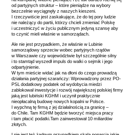
od partyjnych struktur – które pieniądze na wybory
bezczelnie wyciągnęły z naszych kieszeni.
I rzeczywiście jest zaskakujące, że do tej pory ludzie
nie należący do partii, którzy chcieli zmieniać Polskę
i uczestniczyć w życiu publicznym jedyną szansę aby
to czynić mieli właśnie w samorządach.
Ale nie jest przypadkiem, że właśnie w Lubinie
samorządowy sprzeciw wobec partyjnych rządów
w Warszawie czy województwie był szczególnie silny
i to stamtąd wyszedł impuls do walki o sejmik i jego
odpartyjnienie.
W tym mieście widać jak na dłoni do czego prowadzą
działania partyjnej szarańczy: Wprowadzony przez PO-
PSL dodatkowy podatek od wydobycia miedzi
zablokował inwestycje i rozwój największej polskiej firmy
jaką jest lubiński KGHM i uczynił praktycznie
nieopłacalną budowę nowych kopalni w Polsce.
I wypchną tę firmą z jej działalnością za granicę –
do Chile. Tam KGHM będzie tworzyć miejsca pracy
i tam płacić podatki.Tam zainwestował 10 miliardów
złotych.
I nie jest też żadnym przypadkiem skala poparcia jakie