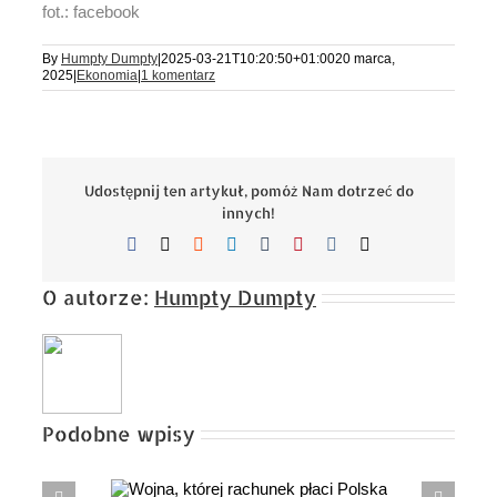
fot.: facebook
By
Humpty Dumpty
|
2025-03-21T10:20:50+01:00
20 marca,
2025
|
Ekonomia
|
1 komentarz
Udostępnij ten artykuł, pomóż Nam dotrzeć do
innych!
Facebook
X
Reddit
LinkedIn
Tumblr
Pinterest
Vk
Email
O autorze:
Humpty Dumpty
Podobne wpisy