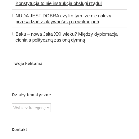
Konstytucja to nie instrukcja obsługi rządu!
NUDA JEST DOBRA czyli o tym, że nie należy
przesadzać z aktywnością na wakacjach
Baku – nowa Jalta XXI wieku? Między dyplomacją
cienia a polityczną zasłoną dymną
Twoja Reklama
Działy tematyczne
Działy
tematyczne
Kontakt