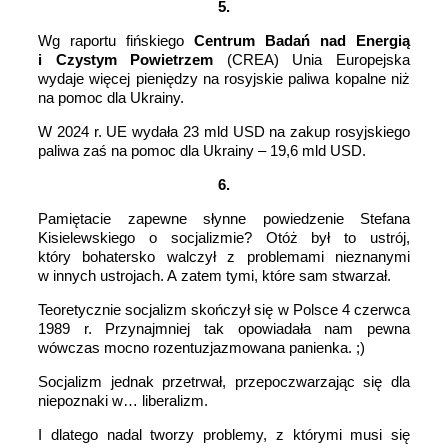
5.
Wg raportu fińskiego
Centrum Badań nad Energią
i Czystym Powietrzem
(CREA) Unia Europejska
wydaje więcej pieniędzy na rosyjskie paliwa kopalne niż
na pomoc dla Ukrainy.
W 2024 r. UE wydała 23 mld USD na zakup rosyjskiego
paliwa zaś na pomoc dla Ukrainy – 19,6 mld USD.
6.
Pamiętacie zapewne słynne powiedzenie Stefana
Kisielewskiego o socjalizmie? Otóż był to ustrój,
który bohatersko walczył z problemami nieznanymi
w innych ustrojach. A zatem tymi, które sam stwarzał.
Teoretycznie socjalizm skończył się w Polsce 4 czerwca
1989 r. Przynajmniej tak opowiadała nam pewna
wówczas mocno rozentuzjazmowana panienka. ;)
Socjalizm jednak przetrwał, przepoczwarzając się dla
niepoznaki w… liberalizm.
I dlatego nadal tworzy problemy, z którymi musi się