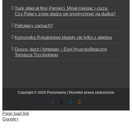
Tusk obiecał Mur Pamięci. Minął miesiąc i cisza.
Czy Polacy znów dadzą się wystrychnąć na dudka?
Pełzający zamach?
Komornika Rykalskiego kłopoty nie tylko z algebrą
Dusza, duch i fortepian – Esej [muzyko]logiczny
Tomasza Trzcińskiego
Copyright © 2026 Pressmania | Wszelkie prawa zastrzeżone
Facebook
X
LinkedIn
Blogger
Page load link
Google+