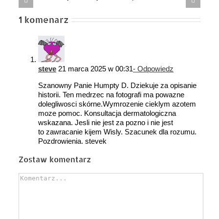
hunek płaci
Piłsudski oddawał honory powstańcom. III
RP wypłaca miliardy byłym esbekom
1 komenarz
steve
21 marca 2025 w 00:31
- Odpowiedz
Szanowny Panie Humpty D. Dziekuje za opisanie
historii. Ten medrzec na fotografi ma powazne
dolegliwosci skórne.Wymrozenie cieklym azotem
moze pomoc. Konsultacja dermatologiczna
wskazana. Jesli nie jest za pozno i nie jest
to zawracanie kijem Wisly. Szacunek dla rozumu.
Pozdrowienia. stevek
Zostaw komentarz
Comment