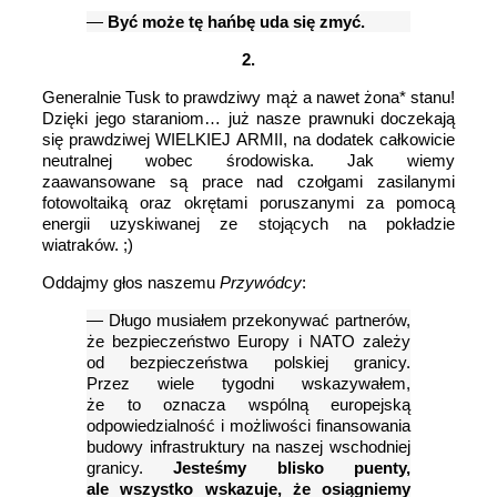
—
Być może tę hańbę uda się zmyć.
2.
Generalnie Tusk to prawdziwy mąż a nawet żona* stanu!
Dzięki jego staraniom… już nasze prawnuki doczekają
się prawdziwej WIELKIEJ ARMII, na dodatek całkowicie
neutralnej wobec środowiska. Jak wiemy
zaawansowane są prace nad czołgami zasilanymi
fotowoltaiką oraz okrętami poruszanymi za pomocą
energii uzyskiwanej ze stojących na pokładzie
wiatraków. ;)
Oddajmy głos naszemu
Przywódcy
:
— Długo musiałem przekonywać partnerów,
że bezpieczeństwo Europy i NATO zależy
od bezpieczeństwa polskiej granicy.
Przez wiele tygodni wskazywałem,
że to oznacza wspólną europejską
odpowiedzialność i możliwości finansowania
budowy infrastruktury na naszej wschodniej
granicy.
Jesteśmy blisko puenty,
ale wszystko wskazuje, że osiągniemy