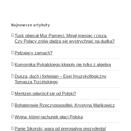
Najnowsze artykuły
Tusk obiecał Mur Pamięci. Minął miesiąc i cisza.
Czy Polacy znów dadzą się wystrychnąć na dudka?
Pełzający zamach?
Komornika Rykalskiego kłopoty nie tylko z algebrą
Dusza, duch i fortepian – Esej [muzyko]logiczny
Tomasza Trzcińskiego
Mentzen odwrócił się od Polski?
Bohaterowie Rzeczypospolitej. Krystyna Wańkowicz
Wojna, której rachunek płaci Polska
Panie Sikorski, wara od prerogatyw prezydenta!