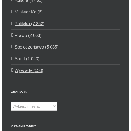
Kultura (4 435)
Minister Ko (6)
Polityka (7 852)
Prawo (2 063)
Społeczeństwo (5 085)
Sport (1 043)
Wywiady (550)
ARCHIWUM
Archiwum
OSTATNIE WPISY