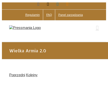
Facebook
X
LinkedIn
Blogger
Przejdź
do
zawartości
Regulamin
FAQ
Panel zarządzania
Wielka Armia 2.0
Poprzedni
Kolejny
Pokaż
większy
obrazek