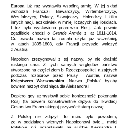
Europa już raz wystawiła wspólną armię. W jej skład
wchodzili
Francuzi,
Bawarczycy, Wirtemberczycy,
Westfalczycy, Polacy, Szwajcarzy, Holendrzy
I kilka
innych nacji, aczkolwiek w mniej liczących się ilościach.
I też była wystawiona przeciwko Rosji. Jak pewnie
zgadliście chodzi o
Grande Armée
z lat 1811-1814.
Co prawda nazwa ta została użyta już wcześniej,
w latach 1805-1808, gdy Francji przyszło walczyć
z Austrią.
Napoleon zrezygnował z tej nazwy, by nie drażnić
ruskiego cara. Z tych samych względów państwo
utworzone na części ziem b. Rzeczpospolitej, a zajętych
podczas
rozbiorów przez Prusy i Austrię, nazwał
Księstwem Warszawskim
. Nazwa „Polska” byłaby
bowiem nazbyt drażniąca dla Aleksandra I.
Dopiero gdy uzmysłowił sobie konieczność pokonania
Rosji (ta bowiem konsekwentnie dążyła do likwidacji
Cesarstwa Francuskiego) przywrócił
starą
nazwę.
Z Polską nie zdążył. To m.in. było powodem,
że w oddziałach wiernych Napoleonowi było… mniej
Polaków, niż pozostawało na służbie Aleksandra I,