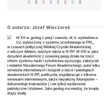
Facebook
X
Reddit
LinkedIn
Tumblr
Pinterest
Vk
Email
O autorze:
Józef Wieczorek
W XX w. geolog z pasji i zawodu, dr, b. wykładowca
UJ, wykluczony z systemu uczelnianego w PRL,
w czasach politycznej Wielkiej Czystki Akademickiej,
z wilczym biletem, ważnym także w III RP. W XXI w. jako
dysydent akademicki z szewską pasją działa na rzecz
reform systemu nauki i szkolnictwa wyższego, założyciel
i redaktor Niezależnego Forum Akademickiego, autor kilku
serwisów internetowych i książek o etyce i patologiach
akademickich III RP, publicysta, współpracuje z kilkoma
serwisami internetowymi, także niezależny fotoreporter –
dokumentuje krakowskie ( i nie tylko) wydarzenia
patriotyczne i klubowe. Jako geolog ma wiedzę, że kropla
drąży skałę.