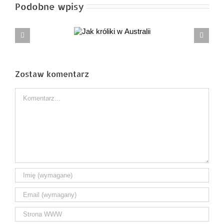
Podobne wpisy
Jak króliki
A MOŻE NAJPIERW BYŁA NARRACJA, A DOPIERO
w Australii
POTEM SZUKANIE FAKTÓW?
Zostaw komentarz
Comment