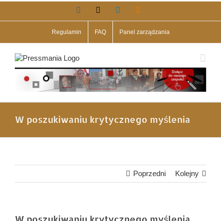
Przejdź
Facebook
X
LinkedIn
Blogger
do
zawartości
Regulamin
FAQ
Panel zarządzania
W poszukiwaniu krytycznego myślenia
Poprzedni
Kolejny
W poszukiwaniu krytycznego myślenia