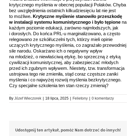
krytycznego myślenia w obecnej populacji Polaków. Chyba
bez uwzględnienia ostatnich kilkudziesięciu lat nie jest
to możliwe
. Krytyczne myślenie stanowiło przeszkodę
w instalacji systemu komunistycznego i było tępione
na
każdym poziomie edukacji, zarówno najmłodszych, jak
i dorosłych. Do końca PRL-u marginalizowano, a często
relegowano ze szkół/uczelni tych, którzy mieli opinie
uczących krytycznego myślenia, co zagrażało przewodniej
sile narodu. Oskarżano ich o negatywny wpływ
na młodzież, o niewłaściwą etykę, bo sprzeczną z etyką
cywilizacji komunistycznej, aby zabezpieczać młodych
przed ich zgubnym wpływem. Niestety, tzw. transformacja
ustrojowa tego nie zmieniła, stąd coraz częstsze zaniki
myślenia i co najwyżej rozwój myślenia bezkrytycznego.
Czy specjalne szkolenia ten stan rzeczy zmienią?
By
Józef Wieczorek
|
18 lipca, 2025
|
Felietony
|
0 komentarzy
Udostępnij ten artykuł, pomóż Nam dotrzeć do innych!