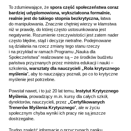
To zdumiewające, że
spora część społeczeństwa coraz
bardziej udyplomowiona, wykształcona formalnie,
realnie jest do takiego stopnia bezkrytyczna,
łatwa
do manipulowania. Znacznie chętniej wierzy w kłamstwa
niż w prawdę, do której często ustosunkowana jest
negatywnie. Rozumienie rzeczywistości jest zatem nader
często błędne, stąd i decyzje nietrafne. Podejmowane
są działania na rzecz zmiany tego stanu rzeczy
i na przykład w ramach Programu „Nauka dla
Społeczeństwa” realizowane są – ze środków budżetu
państwa przyznanych przez ministra edukacji i nauki –
szkolenia
, warsztaty dla nauczycieli „Rola krytycznego
myślenia
”, aby to nauczający poznali, po co to krytyczne
myślenie jest potrzebne.
Powstał nawet, i to już 20 lat temu,
Instytut Krytycznego
Myślenia
, prowadzący m.in. kursy dla całych szkół,
dyrektorów, nauczycieli, przez
„Certyfikowanych
Trenerów Myślenia Krytycznego
”, ale w życiu
społecznym chyba wyniki ich pracy nie są jeszcze
dostrzegalne.
Trudno znaleźć informacje o przyczynach zaniku