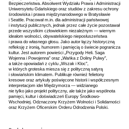
Bezpieczeństwa. Absolwent Wydziału Prawa i Administracji
Uniwersytetu Gdańskiego oraz studiów z zakresu ochrony
środowiska i prawa międzynarodowego w Bratysławie
i Seattle. Pracował m.in. dla administracji państwowej
i instytucji publicznych, jednak przez całe życie pozostawał
przede wszystkim człowiekiem niezależnym — wiernym
ideałom wolności, obywatelskiego nieposłuszeństwa
i prawa do własnego głosu. Jako autor łączy historyczną
refleksję z ironią, humorem i pamięcią o świecie pogranicza
kultur. Jest autorem powieści „Przygody Heli. Saga
Wojenna i Powojenna” oraz „Wańka z Doliny Pulwy”,
a także opowiadań z cyklu „Wszak i Kloc”,
w których groteska miesza się z polityczną satyrą
i słowiańskim klimatem. Publikuje również felietony
kresowe oraz artykuły poświęcone historii i współczesnym
interpretacjom idei Międzymorza — widzianego
nie tylko jako projekt polityczny, ale także jako wspólnota
pamięci, kultur i doświadczeń Europy Środkowo-
Wschodniej. Odznaczony Krzyżem Wolności i Solidarności
oraz Krzyżem Oficerskim Orderu Odrodzenia Polski.