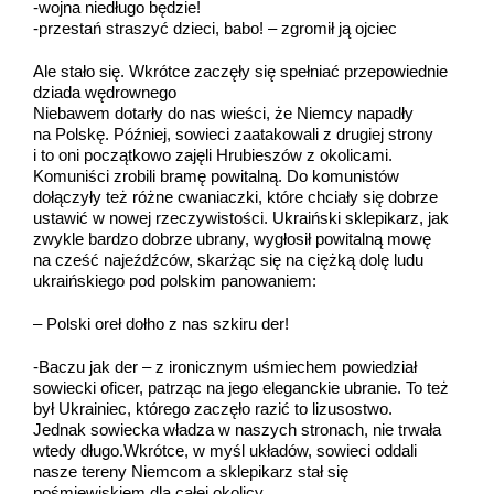
-wojna niedługo będzie!
-przestań straszyć dzieci, babo! – zgromił ją ojciec
Ale stało się. Wkrótce zaczęły się spełniać przepowiednie
dziada wędrownego
Niebawem dotarły do nas wieści, że Niemcy napadły
na Polskę. Później, sowieci zaatakowali z drugiej strony
i to oni początkowo zajęli Hrubieszów z okolicami.
Komuniści zrobili bramę powitalną. Do komunistów
dołączyły też różne cwaniaczki, które chciały się dobrze
ustawić w nowej rzeczywistości. Ukraiński sklepikarz, jak
zwykle bardzo dobrze ubrany, wygłosił powitalną mowę
na cześć najeźdźców, skarżąc się na ciężką dolę ludu
ukraińskiego pod polskim panowaniem:
– Polski oreł dołho z nas szkiru der!
-Baczu jak der – z ironicznym uśmiechem powiedział
sowiecki oficer, patrząc na jego eleganckie ubranie. To też
był Ukrainiec, którego zaczęło razić to lizusostwo.
Jednak sowiecka władza w naszych stronach, nie trwała
wtedy długo.Wkrótce, w myśl układów, sowieci oddali
nasze tereny Niemcom a sklepikarz stał się
pośmiewiskiem dla całej okolicy.