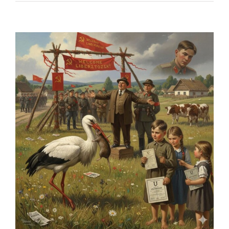
Pokaż
większy
obrazek