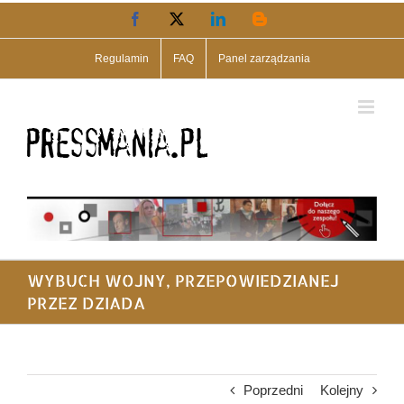
Przejdź
Facebook
X
LinkedIn
Blogger
do
zawartości
Regulamin
FAQ
Panel zarządzania
WYBUCH WOJNY, PRZEPOWIEDZIANEJ
PRZEZ DZIADA
Poprzedni
Kolejny