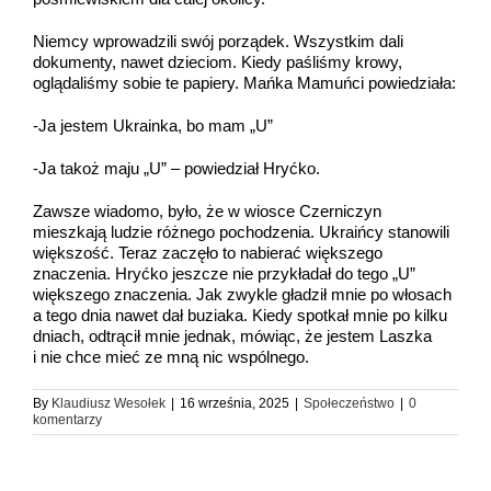
Niemcy wprowadzili swój porządek. Wszystkim dali
dokumenty, nawet dzieciom. Kiedy paśliśmy krowy,
oglądaliśmy sobie te papiery. Mańka Mamuńci powiedziała:
-Ja jestem Ukrainka, bo mam „U”
-Ja takoż maju „U” – powiedział Hryćko.
Zawsze wiadomo, było, że w wiosce Czerniczyn
mieszkają ludzie różnego pochodzenia. Ukraińcy stanowili
większość. Teraz zaczęło to nabierać większego
znaczenia. Hryćko jeszcze nie przykładał do tego „U”
większego znaczenia. Jak zwykle gładził mnie po włosach
a tego dnia nawet dał buziaka. Kiedy spotkał mnie po kilku
dniach, odtrącił mnie jednak, mówiąc, że jestem Laszka
i nie chce mieć ze mną nic wspólnego.
By
Klaudiusz Wesołek
|
16 września, 2025
|
Społeczeństwo
|
0
komentarzy