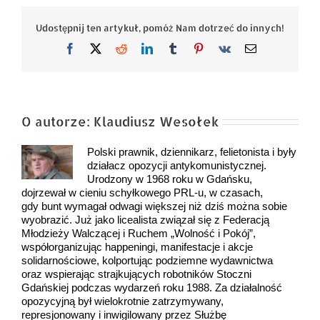
Udostępnij ten artykuł, pomóż Nam dotrzeć do innych!
Facebook
X
Reddit
LinkedIn
Tumblr
Pinterest
Vk
Email
O autorze:
Klaudiusz Wesołek
Polski prawnik, dziennikarz, felietonista i były
działacz opozycji antykomunistycznej.
Urodzony w 1968 roku w Gdańsku,
dojrzewał w cieniu schyłkowego PRL-u, w czasach,
gdy bunt wymagał odwagi większej niż dziś można sobie
wyobrazić. Już jako licealista związał się z Federacją
Młodzieży Walczącej i Ruchem „Wolność i Pokój”,
współorganizując happeningi, manifestacje i akcje
solidarnościowe, kolportując podziemne wydawnictwa
oraz wspierając strajkujących robotników Stoczni
Gdańskiej podczas wydarzeń roku 1988. Za działalność
opozycyjną był wielokrotnie zatrzymywany,
represjonowany i inwigilowany przez Służbę