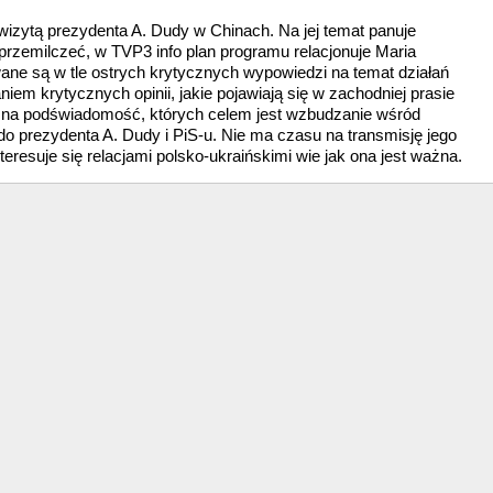
z wizytą prezydenta A. Dudy w Chinach. Na jej temat panuje
e przemilczeć, w TVP3 info plan programu relacjonuje Maria
ane są w tle ostrych krytycznych wypowiedzi na temat działań
m krytycznych opinii, jakie pojawiają się w zachodniej prasie
a na podświadomość, których celem jest wzbudzanie wśród
o prezydenta A. Dudy i PiS-u. Nie ma czasu na transmisję jego
teresuje się relacjami polsko-ukraińskimi wie jak ona jest ważna.