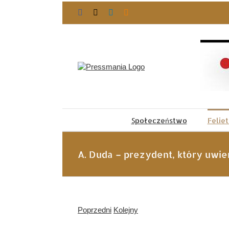
Przejdź
Facebook
X
LinkedIn
Blogger
do
zawartości
Społeczeństwo
Felie
A. Duda – prezydent, który uwie
Poprzedni
Kolejny
Pokaż
większy