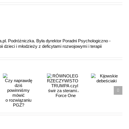
a.pl. Podróżniczka. Była dyrektor Poradni Psychologiczno -
i dzieci i młodzieży z deficytami rozwojowymi i terapii
RÓWNOLEGŁA
RZECZYWISTOŚĆ
Kijowskie
dę
TRUMPA
debeściaki
czyli, świr
za sterami
Air Force
iu
One