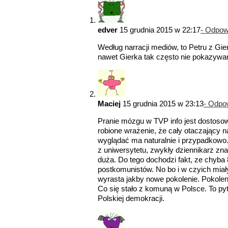
edver
15 grudnia 2015 w 22:17
- Odpow
Według narracji mediów, to Petru z G
nawet Gierka tak często nie pokazywa
Maciej
15 grudnia 2015 w 23:13
- Odpo
Pranie mózgu w TVP info jest dostosowa
robione wrażenie, że cały otaczający n
wyglądać ma naturalnie i przypadkowo
z uniwersytetu, zwykły dziennikarz zn
duża. Do tego dochodzi fakt, ze chyba
postkomunistów. No bo i w czyich mia
wyrasta jakby nowe pokolenie. Pokolen
Co się stało z komuną w Polsce. To pyt
Polskiej demokracji.