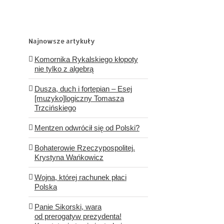
Najnowsze artykuły
Komornika Rykalskiego kłopoty
nie tylko z algebrą
Dusza, duch i fortepian – Esej
[muzyko]logiczny Tomasza
Trzcińskiego
Mentzen odwrócił się od Polski?
Bohaterowie Rzeczypospolitej.
Krystyna Wańkowicz
Wojna, której rachunek płaci
Polska
Panie Sikorski, wara
od prerogatyw prezydenta!