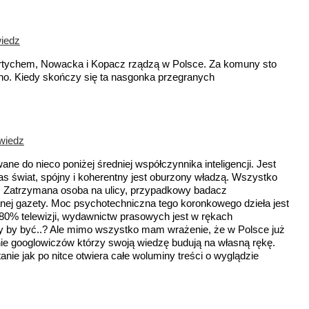
iedz
iertychem, Nowacka i Kopacz rządzą w Polsce. Za komuny sto
no. Kiedy skończy się ta nasgonka przegranych
wiedz
ne do nieco poniżej średniej współczynnika inteligencji. Jest
as świat, spójny i koherentny jest oburzony władzą. Wszystko
. Zatrzymana osoba na ulicy, przypadkowy badacz
anej gazety. Moc psychotechniczna tego koronkowego dzieła jest
 80% telewizji, wydawnictw prasowych jest w rękach
ły by być..? Ale mimo wszystko mam wrażenie, że w Polsce już
ie googlowiczów którzy swoją wiedzę budują na własną rękę.
anie jak po nitce otwiera całe woluminy treści o wyglądzie