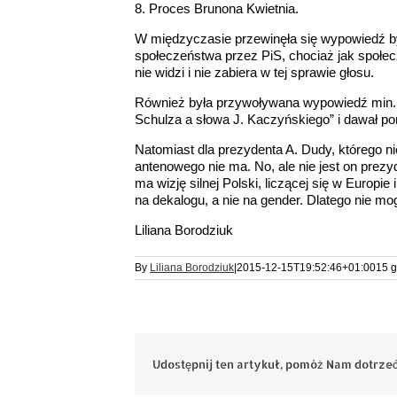
8. Proces Brunona Kwietnia.
W międzyczasie przewinęła się wypowiedź by
społeczeństwa przez PiS, chociaż jak społecz
nie widzi i nie zabiera w tej sprawie głosu.
Również była przywoływana wypowiedź min. Sa
Schulza a słowa J. Kaczyńskiego” i dawał po
Natomiast dla prezydenta A. Dudy, którego n
antenowego nie ma. No, ale nie jest on prez
ma wizję silnej Polski, liczącej się w Europi
na dekalogu, a nie na gender. Dlatego nie m
Liliana Borodziuk
By
Liliana Borodziuk
|
2015-12-15T19:52:46+01:00
15 g
Udostępnij ten artykuł, pomóż Nam dotrzeć