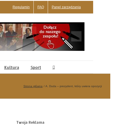
Regulamin
FAQ
Panel zarządzania
Kultura
Sport
Strona główna
A. Duda – prezydent, który uwiera opozycji
Twoja Reklama