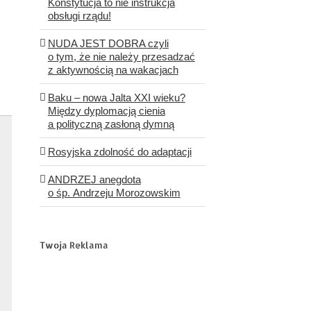
Konstytucja to nie instrukcja
obsługi rządu!
NUDA JEST DOBRA czyli
o tym, że nie należy przesadzać
z aktywnością na wakacjach
Baku – nowa Jalta XXI wieku?
Między dyplomacją cienia
a polityczną zasłoną dymną
Rosyjska zdolność do adaptacji
ANDRZEJ anegdota
o śp. Andrzeju Morozowskim
Twoja Reklama