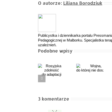
O autorze:
Liliana Borodziuk
Publicystka i dziennikarka portalu Pressmani
Pedagogicznej w Malborku. Specjalistka terapi
uzależnień.
Podobne wpisy
Rosyjska
Wojna,
Czy napraw
zdolność
do której nie doszło…
dziś
do adaptacji
powinniśmy
mówić
o rozwiązan
3 komentarze
PGZ?