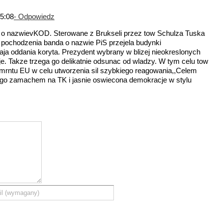
5:08
- Odpowiedz
o nazwievKOD. Sterowane z Brukseli przez tow Schulza Tuska
 pochodzenia banda o nazwie PiS przejela budynki
ja oddania koryta. Prezydent wybrany w blizej nieokreslonych
je. Takze trzega go delikatnie odsunac od wladzy. W tym celu tow
amrntu EU w celu utworzenia sil szybkiego reagowania,,Celem
go zamachem na TK i jasnie oswiecona demokracje w stylu