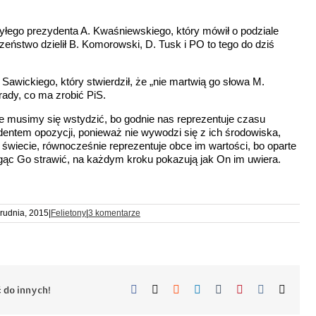
łego prezydenta A. Kwaśniewskiego, który mówił o podziale
eństwo dzielił B. Komorowski, D. Tusk i PO to tego do dziś
wickiego, który stwierdził, że „nie martwią go słowa M.
rady, co ma zrobić PiS.
ie musimy się wstydzić, bo godnie nas reprezentuje czasu
ydentem opozycji, ponieważ nie wywodzi się z ich środowiska,
e i świecie, równocześnie reprezentuje obce im wartości, bo oparte
ogąc Go strawić, na każdym kroku pokazują jak On im uwiera.
rudnia, 2015
|
Felietony
|
3 komentarze
Facebook
X
Reddit
LinkedIn
Tumblr
Pinterest
Vk
Email
 do innych!