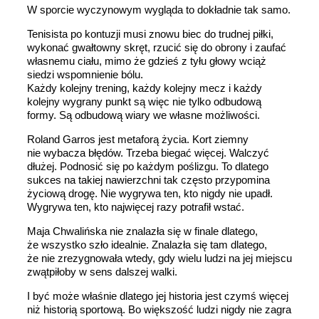
W sporcie wyczynowym wygląda to dokładnie tak samo.
Tenisista po kontuzji musi znowu biec do trudnej piłki,
wykonać gwałtowny skręt, rzucić się do obrony i zaufać
własnemu ciału, mimo że gdzieś z tyłu głowy wciąż
siedzi wspomnienie bólu.
Każdy kolejny trening, każdy kolejny mecz i każdy
kolejny wygrany punkt są więc nie tylko odbudową
formy. Są odbudową wiary we własne możliwości.
Roland Garros jest metaforą życia. Kort ziemny
nie wybacza błędów. Trzeba biegać więcej. Walczyć
dłużej. Podnosić się po każdym poślizgu. To dlatego
sukces na takiej nawierzchni tak często przypomina
życiową drogę. Nie wygrywa ten, kto nigdy nie upadł.
Wygrywa ten, kto najwięcej razy potrafił wstać.
Maja Chwalińska nie znalazła się w finale dlatego,
że wszystko szło idealnie. Znalazła się tam dlatego,
że nie zrezygnowała wtedy, gdy wielu ludzi na jej miejscu
zwątpiłoby w sens dalszej walki.
I być może właśnie dlatego jej historia jest czymś więcej
niż historią sportową. Bo większość ludzi nigdy nie zagra