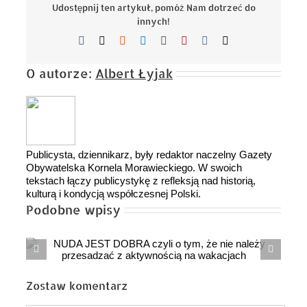
Udostępnij ten artykuł, pomóż Nam dotrzeć do
innych!
Facebook
X
Reddit
LinkedIn
Tumblr
Pinterest
Vk
Email
O autorze:
Albert Łyjak
Publicysta, dziennikarz, były redaktor naczelny Gazety
Obywatelska Kornela Morawieckiego. W swoich
tekstach łączy publicystykę z refleksją nad historią,
kulturą i kondycją współczesnej Polski.
Podobne wpisy
Nieprzygotowani będą pierwszy
ofiarami
Zostaw komentarz