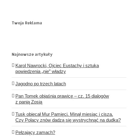
Twoja Reklama
Najnowsze artykuły
Karol Nawrocki, Ojciec Eustachy i sztuka
powiedzenia „nie” władzy
Jagodno po trzech latach
Pan Tomek objaśnia prawicę – cz. 15 dialogów
z panią Zosią
Tusk obiecał Mur Pamięci. Minął miesiąc i cisza.
Czy Polacy znów dadzą się wystrychnąć na dudka?
Pełzający zamach?