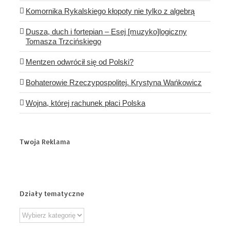
Komornika Rykalskiego kłopoty nie tylko z algebrą
Dusza, duch i fortepian – Esej [muzyko]logiczny
Tomasza Trzcińskiego
Mentzen odwrócił się od Polski?
Bohaterowie Rzeczypospolitej. Krystyna Wańkowicz
Wojna, której rachunek płaci Polska
Twoja Reklama
Działy tematyczne
Działy
tematyczne