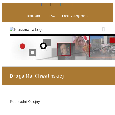
Facebook
X
LinkedIn
Blogger
Przejdź
do
zawartości
Regulamin
FAQ
Panel zarządzania
Droga Mai Chwalińskiej
Poprzedni
Kolejny
Pokaż
większy