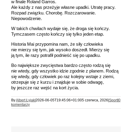
w finale Roland Garros.
Ale każdy z nas przeżyje własne upadki. Utratę pracy.
Rozpad związku. Chorobę. Rozczarowanie.
Niepowodzenie.
W takich chwilach wydaje się, że droga się kończy.
Tymczasem często kończy się tylko jeden etap.
Historia Mai przypomina nam, że siły człowieka
nie mierzy się tym, jak wysoko doszedł. Mierzy się
ją tym, ile razy potrafił podnieść się po upadku.
Bo największe zwycięstwa bardzo często rodzą się
nie wtedy, gdy wszystko idzie zgodnie z planem. Rodzą
się wtedy, gdy człowiek po raz kolejny wstaje z ziemi,
otrzepuje się z kurzu i znajduje w sobie odwagę,
by jeszcze raz wejść na kort życia.
By
Albert Łyjak
|
2026-06-05T19:45:06+01:00
5 czerwca, 2026
|
Sport
|
0
komentarzy