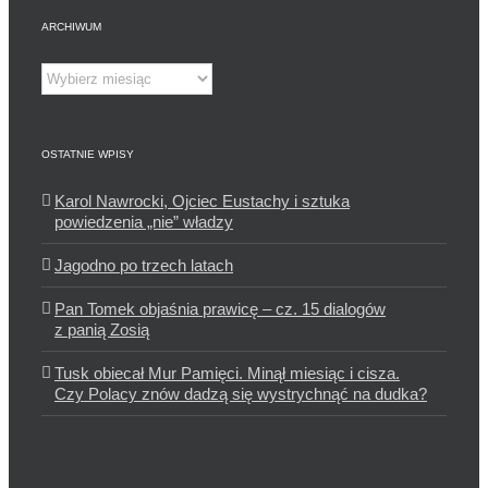
ARCHIWUM
Archiwum
OSTATNIE WPISY
Karol Nawrocki, Ojciec Eustachy i sztuka
powiedzenia „nie” władzy
Jagodno po trzech latach
Pan Tomek objaśnia prawicę – cz. 15 dialogów
z panią Zosią
Tusk obiecał Mur Pamięci. Minął miesiąc i cisza.
Czy Polacy znów dadzą się wystrychnąć na dudka?