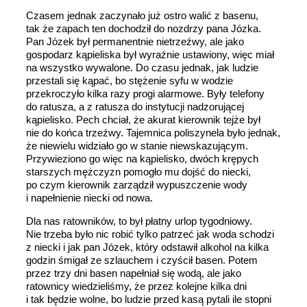
Czasem jednak zaczynało już ostro walić z basenu,
tak że zapach ten dochodził do nozdrzy pana Józka.
Pan Józek był permanentnie nietrzeźwy, ale jako
gospodarz kąpieliska był wyraźnie ustawiony, więc miał
na wszystko wywalone. Do czasu jednak, jak ludzie
przestali się kąpać, bo stężenie syfu w wodzie
przekroczyło kilka razy progi alarmowe. Były telefony
do ratusza, a z ratusza do instytucji nadzorującej
kąpielisko. Pech chciał, że akurat kierownik tejże był
nie do końca trzeźwy. Tajemnica poliszynela było jednak,
że niewielu widziało go w stanie niewskazującym.
Przywieziono go więc na kąpielisko, dwóch krępych
starszych mężczyzn pomogło mu dojść do niecki,
po czym kierownik zarządził wypuszczenie wody
i napełnienie niecki od nowa.
Dla nas ratowników, to był płatny urlop tygodniowy.
Nie trzeba było nic robić tylko patrzeć jak woda schodzi
z niecki i jak pan Józek, który odstawił alkohol na kilka
godzin śmigał ze szlauchem i czyścił basen. Potem
przez trzy dni basen napełniał się wodą, ale jako
ratownicy wiedzieliśmy, że przez kolejne kilka dni
i tak będzie wolne, bo ludzie przed kasą pytali ile stopni