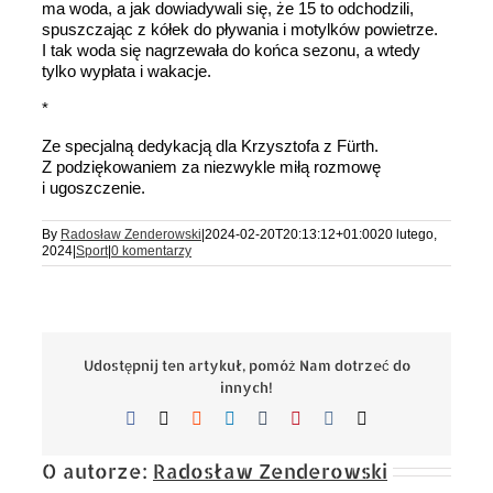
ma woda, a jak dowiadywali się, że 15 to odchodzili,
spuszczając z kółek do pływania i motylków powietrze.
I tak woda się nagrzewała do końca sezonu, a wtedy
tylko wypłata i wakacje.
*
Ze specjalną dedykacją dla Krzysztofa z Fürth.
Z podziękowaniem za niezwykle miłą rozmowę
i ugoszczenie.
By
Radosław Zenderowski
|
2024-02-20T20:13:12+01:00
20 lutego,
2024
|
Sport
|
0 komentarzy
Udostępnij ten artykuł, pomóż Nam dotrzeć do
innych!
Facebook
X
Reddit
LinkedIn
Tumblr
Pinterest
Vk
Email
O autorze:
Radosław Zenderowski