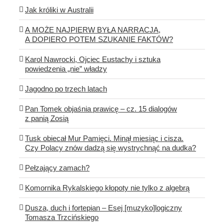
Jak króliki w Australii
A MOŻE NAJPIERW BYŁA NARRACJA,
A DOPIERO POTEM SZUKANIE FAKTÓW?
Karol Nawrocki, Ojciec Eustachy i sztuka
powiedzenia „nie” władzy
Jagodno po trzech latach
Pan Tomek objaśnia prawicę – cz. 15 dialogów
z panią Zosią
Tusk obiecał Mur Pamięci. Minął miesiąc i cisza.
Czy Polacy znów dadzą się wystrychnąć na dudka?
Pełzający zamach?
Komornika Rykalskiego kłopoty nie tylko z algebrą
Dusza, duch i fortepian – Esej [muzyko]logiczny
Tomasza Trzcińskiego