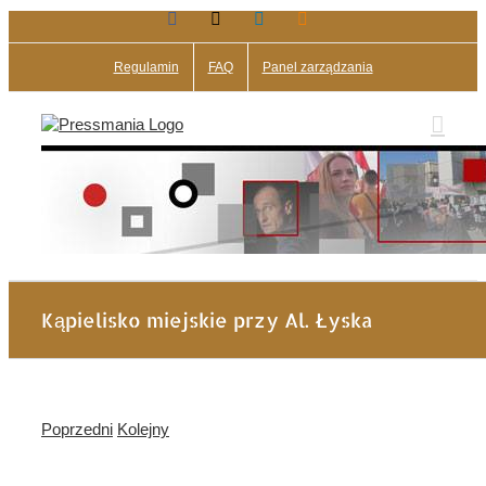
Facebook
X
LinkedIn
Blogger
Przejdź
do
zawartości
Regulamin
FAQ
Panel zarządzania
Kąpielisko miejskie przy Al. Łyska
Poprzedni
Kolejny
Pokaż
większy