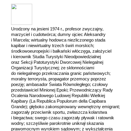
Urodzony na jesieni 1974 r., profesor zwyczajny,
marzyciel i cudotwórca; dumny ojciec Aleksandry
i Marcela; wirtualny hodowca niezliczonego stada
kapibar i niewirtualny trzech świń morskich;
środkowoeuropejski i bałkański włóczęga, założyciel
i kierownik Studia Turystyki Nieodpowiedzialnej
oraz Sekcji Patoturystyki Dworcowej Nielegalnej
Organizacji Turystycznej; ze skłonnościami
do nielegalnego przekraczania granic państwowych;
moralny terrorysta, propagator przemocy poprzez
poezję; ambasador Świata Równoległego; czołowy
przedstawiciel Minionej Epoki; Przewodniczący Rady
Ocalenia Narodowego Ludowej Republiki Wielkiej
Kapibary (La Republica Populorum della Capibara
Grande); głęboko zakonspirowany wewnętrzny emigrant;
zagorzały przeciwnik sportu, zwłaszcza kolarstwa
i biegactwa; swego czasu zagorzały pływak i ratownik
wodny; szczęśliwie parokrotnie uniknął skazania
prawomocnym wyrokiem sądowym; z wykształcenia