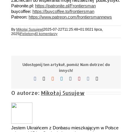
Zachecam do wspierania mojej niezależnej publicystyki:
Patronite.pl:
https://patronite.pl/Frontiersman
buycoffee:
https://buycoffee.to/frontiersman
Patreon:
https://www.patreon.com/frontiersmannews
By
Mikołaj Susujew
|
2025-07-22T11:25:48+01:00
21 lipca,
2025
|
Felietony
|
0 komentarzy
Udostępnij ten artykuł, pomóż Nam dotrzeć do
innych!
Facebook
X
Reddit
LinkedIn
Tumblr
Pinterest
Vk
Email
O autorze:
Mikołaj Susujew
Jestem Ukraińcem z Donbasu mieszkającym w Polsce