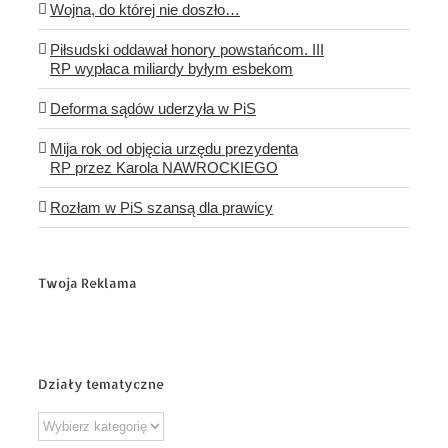
Wojna, do której nie doszło…
Piłsudski oddawał honory powstańcom. III
RP wypłaca miliardy byłym esbekom
Deforma sądów uderzyła w PiS
Mija rok od objęcia urzędu prezydenta
RP przez Karola NAWROCKIEGO
Rozłam w PiS szansą dla prawicy
Twoja Reklama
Działy tematyczne
Działy
tematyczne