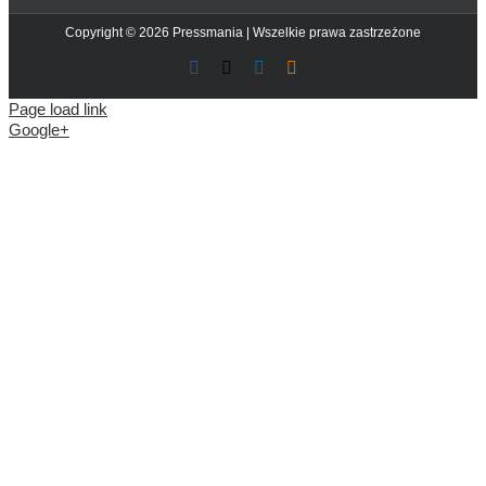
Copyright © 2026 Pressmania | Wszelkie prawa zastrzeżone
Facebook
X
LinkedIn
Blogger
Page load link
Google+