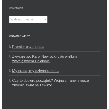
ARCHIWUM
Archiwum
OSTATNIE WPISY
Premier psychopata
Zwycięstwo Karol Nawrocki było wielkim
zwycięstwem Polaków!
My prasa, my dziennikarze…
Czy to dopiero początek? Wojna z Iranem może
zmienić świat na zawsze