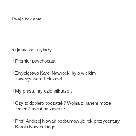
Twoja Reklama
Najnowsze artykuły
Premier psychopata
Zwycięstwo Karol Nawrocki było wielkim
zwycięstwem Polaków!
My prasa, my dziennikarze…
Czy to dopiero początek? Wojna z Iranem może
zmienić świat na zawsze
Prof. Andrzej Nowak podsumowuje rok prezydentury
Karola Nawrockiego