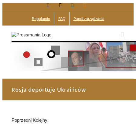
Facebook
X
LinkedIn
Blogger
Przejdź
do
zawartości
Regulamin
FAQ
Panel zarządzania
Rosja deportuje Ukraińców
Poprzedni
Kolejny
Pokaż
większy