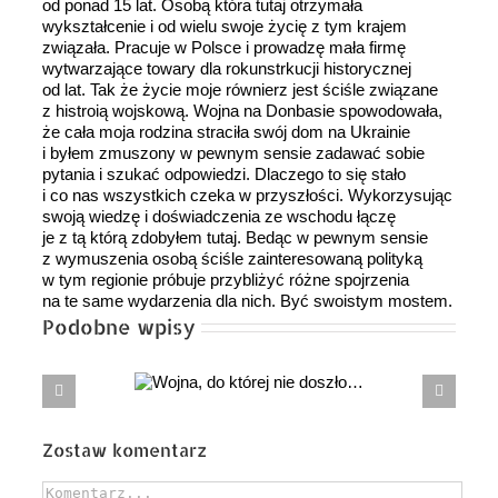
od ponad 15 lat. Osobą która tutaj otrzymała
wykształcenie i od wielu swoje życię z tym krajem
związała. Pracuje w Polsce i prowadzę mała firmę
wytwarzające towary dla rokunstrkucji historycznej
od lat. Tak że życie moje równierz jest ściśle związane
z histroią wojskową. Wojna na Donbasie spowodowała,
że cała moja rodzina straciła swój dom na Ukrainie
i byłem zmuszony w pewnym sensie zadawać sobie
pytania i szukać odpowiedzi. Dlaczego to się stało
i co nas wszystkich czeka w przyszłości. Wykorzysując
swoją wiedzę i doświadczenia ze wschodu łączę
je z tą którą zdobyłem tutaj. Bedąc w pewnym sensie
z wymuszenia osobą ściśle zainteresowaną polityką
w tym regionie próbuje przybliżyć różne spojrzenia
na te same wydarzenia dla nich. Być swoistym mostem.
Podobne wpisy
Wojna,
Czy naprawdę dziś powinniśmy mówić
ej nie doszło…
o rozwiązaniu PGZ?
Zostaw komentarz
Comment