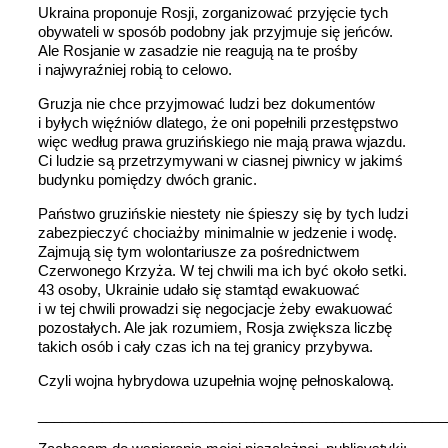
Ukraina proponuje Rosji, zorganizować przyjęcie tych
obywateli w sposób podobny jak przyjmuje się jeńców.
Ale Rosjanie w zasadzie nie reagują na te prośby
i najwyraźniej robią to celowo.
Gruzja nie chce przyjmować ludzi bez dokumentów
i byłych więźniów dlatego, że oni popełnili przestępstwo
więc według prawa gruzińskiego nie mają prawa wjazdu.
Ci ludzie są przetrzymywani w ciasnej piwnicy w jakimś
budynku pomiędzy dwóch granic.
Państwo gruzińskie niestety nie śpieszy się by tych ludzi
zabezpieczyć chociażby minimalnie w jedzenie i wodę.
Zajmują się tym wolontariusze za pośrednictwem
Czerwonego Krzyża. W tej chwili ma ich być około setki.
43 osoby, Ukrainie udało się stamtąd ewakuować
i w tej chwili prowadzi się negocjacje żeby ewakuować
pozostałych. Ale jak rozumiem, Rosja zwiększa liczbę
takich osób i cały czas ich na tej granicy przybywa.
Czyli wojna hybrydowa uzupełnia wojnę pełnoskalową.
___________________________________________________