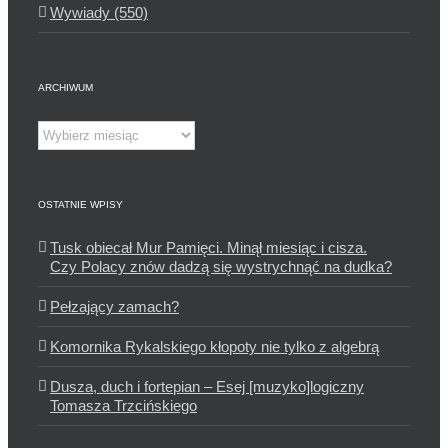
Wywiady (550)
ARCHIWUM
Archiwum
OSTATNIE WPISY
Tusk obiecał Mur Pamięci. Minął miesiąc i cisza.
Czy Polacy znów dadzą się wystrychnąć na dudka?
Pełzający zamach?
Komornika Rykalskiego kłopoty nie tylko z algebrą
Dusza, duch i fortepian – Esej [muzyko]logiczny
Tomasza Trzcińskiego