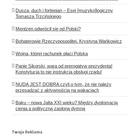
Dusza, duch i fortepian – Esej [muzyko]logiczny
Tomasza Trzcińskiego
Mentzen odwrócił się od Polski?
Bohaterowie Rzeczypospolitej. Krystyna Wańkowicz
Wojna, której rachunek płaci Polska
Panie Sikorski, wara od prerogatyw prezydenta!
Konstytucja to nie instrukcja obsługi rządu!
NUDA JEST DOBRA czyli o tym, że nie należy
przesadzać z aktywnością na wakacjach
Baku – nowa Jalta XXI wieku? Między dyplomacją
cienia a polityczną zasłoną dymną
Twoja Reklama