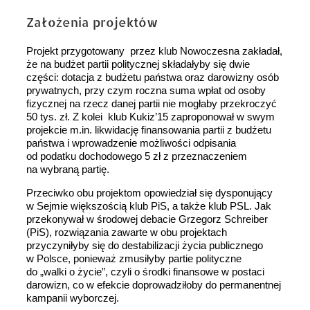
Założenia projektów
Projekt przygotowany przez klub Nowoczesna zakładał,
że na budżet partii politycznej składałyby się dwie
części: dotacja z budżetu państwa oraz darowizny osób
prywatnych, przy czym roczna suma wpłat od osoby
fizycznej na rzecz danej partii nie mogłaby przekroczyć
50 tys. zł. Z kolei klub Kukiz’15 zaproponował w swym
projekcie m.in. likwidację finansowania partii z budżetu
państwa i wprowadzenie możliwości odpisania
od podatku dochodowego 5 zł z przeznaczeniem
na wybraną partię.
Przeciwko obu projektom opowiedział się dysponujący
w Sejmie większością klub PiS, a także klub PSL. Jak
przekonywał w środowej debacie Grzegorz Schreiber
(PiS), rozwiązania zawarte w obu projektach
przyczyniłyby się do destabilizacji życia publicznego
w Polsce, ponieważ zmusiłyby partie polityczne
do „walki o życie”, czyli o środki finansowe w postaci
darowizn, co w efekcie doprowadziłoby do permanentnej
kampanii wyborczej.