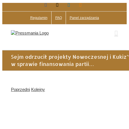
Facebook
X
LinkedIn
Blogger
Przejdź
do
zawartości
Regulamin
FAQ
Panel zarządzania
Sejm odrzucił projekty Nowoczesnej i Kukiz’
w sprawie finansowania partii…
Poprzedni
Kolejny
Pokaż
większy
obrazek