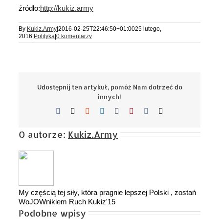
źródło:
http://kukiz.army
By
Kukiz.Army
|
2016-02-25T22:46:50+01:00
25 lutego,
2016
|
Polityka
|
0 komentarzy
Udostępnij ten artykuł, pomóż Nam dotrzeć do
innych!
Facebook
X
Reddit
LinkedIn
Tumblr
Pinterest
Vk
Email
O autorze:
Kukiz.Army
My częścią tej siły, która pragnie lepszej Polski , zostań
WoJOWnikiem Ruch Kukiz'15
Podobne wpisy