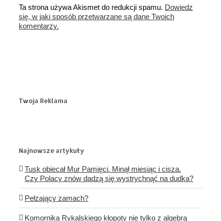
Ta strona używa Akismet do redukcji spamu.
Dowiedz
się, w jaki sposób przetwarzane są dane Twoich
komentarzy.
Twoja Reklama
Najnowsze artykuły
Tusk obiecał Mur Pamięci. Minął miesiąc i cisza.
Czy Polacy znów dadzą się wystrychnąć na dudka?
Pełzający zamach?
Komornika Rykalskiego kłopoty nie tylko z algebrą