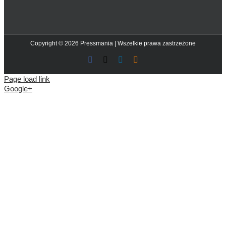
Copyright © 2026 Pressmania | Wszelkie prawa zastrzeżone
Facebook
X
LinkedIn
Blogger
Page load link
Google+