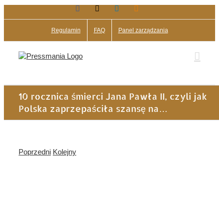
Facebook
X
LinkedIn
Blogger
Przejdź
do
zawartości
Regulamin
FAQ
Panel zarządzania
10 rocznica śmierci Jana Pawła II, czyli jak
Polska zaprzepaściła szansę na…
Poprzedni
Kolejny
Pokaż
większy
obrazek