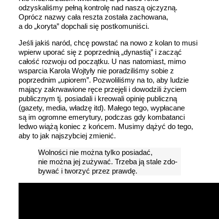
odzyskaliśmy pełną kontrolę nad naszą ojczyzną.
Oprócz nazwy cała reszta została zachowana,
a do „koryta” dopchali się postkomuniści.
Jeśli jakiś naród, chcę powstać na nowo z kolan to musi
wpierw uporać się z poprzednią „dynastią” i zacząć
całość rozwoju od początku. U nas natomiast, mimo
wsparcia Karola Wojtyły nie poradziliśmy sobie z
poprzednim „upiorem”. Pozwoliliśmy na to, aby ludzie
mający zakrwawione ręce przejęli i dowodzili życiem
publicznym tj. posiadali i kreowali opinię publiczną
(gazety, media, władzę itd). Małego tego, wypłacane
są im ogromne emerytury, podczas gdy kombatanci
ledwo wiążą koniec z końcem. Musimy dążyć do tego,
aby to jak najszybciej zmienić.
Wol­ności nie można tyl­ko po­siadać,
nie można jej zużywać. Trze­ba ją sta­le zdo­
bywać i tworzyć przez prawdę.