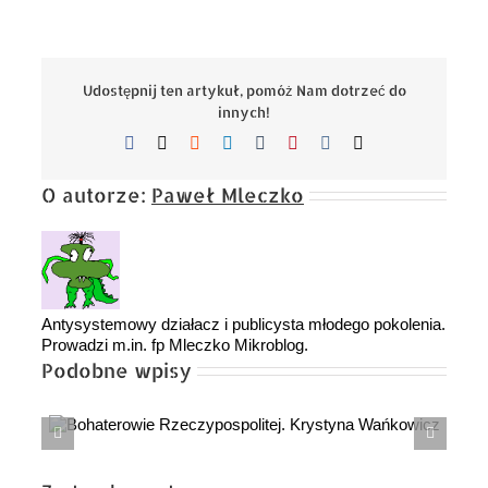
Udostępnij ten artykuł, pomóż Nam dotrzeć do
innych!
Facebook
X
Reddit
LinkedIn
Tumblr
Pinterest
Vk
Email
O autorze:
Paweł Mleczko
Antysystemowy działacz i publicysta młodego pokolenia.
Prowadzi m.in. fp Mleczko Mikroblog.
Podobne wpisy
Czy to dopiero początek? Wojna z Iranem może
zmienić świat na zawsze