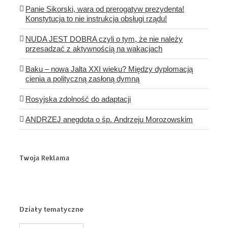
Panie Sikorski, wara od prerogatyw prezydenta!
Konstytucja to nie instrukcja obsługi rządu!
NUDA JEST DOBRA czyli o tym, że nie należy
przesadzać z aktywnością na wakacjach
Baku – nowa Jalta XXI wieku? Między dyplomacją
cienia a polityczną zasłoną dymną
Rosyjska zdolność do adaptacji
ANDRZEJ anegdota o śp. Andrzeju Morozowskim
Twoja Reklama
Działy tematyczne
Działy