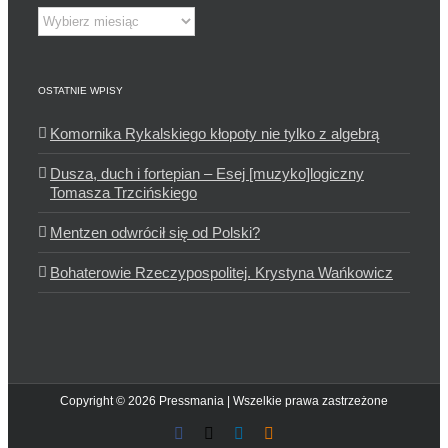
Archiwum
OSTATNIE WPISY
Komornika Rykalskiego kłopoty nie tylko z algebrą
Dusza, duch i fortepian – Esej [muzyko]logiczny
Tomasza Trzcińskiego
Mentzen odwrócił się od Polski?
Bohaterowie Rzeczypospolitej. Krystyna Wańkowicz
Copyright © 2026 Pressmania | Wszelkie prawa zastrzeżone
Facebook
X
LinkedIn
Blogger