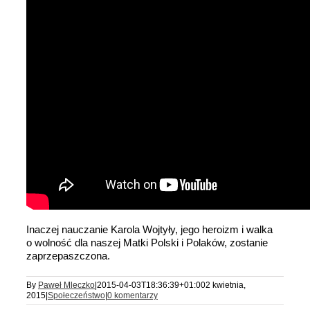
Inaczej nauczanie Karola Wojtyły, jego heroizm i walka
o wolność dla naszej Matki Polski i Polaków, zostanie
zaprzepaszczona.
By
Paweł Mleczko
|
2015-04-03T18:36:39+01:00
2 kwietnia,
2015
|
Społeczeństwo
|
0 komentarzy