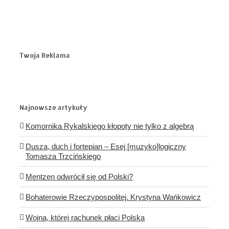
Twoja Reklama
Najnowsze artykuły
Komornika Rykalskiego kłopoty nie tylko z algebrą
Dusza, duch i fortepian – Esej [muzyko]logiczny
Tomasza Trzcińskiego
Mentzen odwrócił się od Polski?
Bohaterowie Rzeczypospolitej. Krystyna Wańkowicz
Wojna, której rachunek płaci Polska