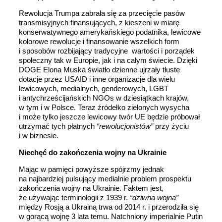
Rewolucja Trumpa zabrała się za przecięcie pasów
transmisyjnych finansujących, z kieszeni w miarę
konserwatywnego amerykańskiego podatnika, lewicowe
kolorowe rewolucje i finansowanie wszelkich form
i sposobów rozbijający tradycyjne wartości i porządek
społeczny tak w Europie, jak i na całym świecie. Dzięki
DOGE Elona Muska światło dzienne ujrzały tłuste
dotacje przez USAID i inne organizacje dla wielu
lewicowych, medialnych, genderowych, LGBT
i antychrześcijańskich NGOs w dziesiątkach krajów,
w tym i w Polsce. Teraz źródełko zielonych wysycha
i może tylko jeszcze lewicowy twór UE będzie próbował
utrzymać tych płatnych
“rewolucjonistów”
przy życiu
i w biznesie.
Niechęć do zakończenia wojny na Ukrainie
Mając w pamięci powyższe spójrzmy jednak
na najbardziej pulsujący medialnie problem prospektu
zakończenia wojny na Ukrainie. Faktem jest,
że używając terminologii z 1939 r.
“dziwna wojna”
między Rosją a Ukrainą trwa od 2014 r. i przerodziła się
w gorącą wojnę 3 lata temu. Natchniony imperialnie Putin