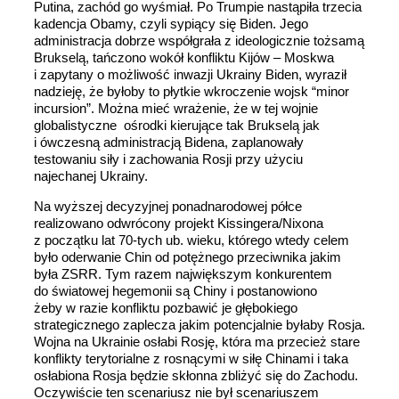
Putina, zachód go wyśmiał. Po Trumpie nastąpiła trzecia
kadencja Obamy, czyli sypiący się Biden. Jego
administracja dobrze współgrała z ideologicznie tożsamą
Brukselą, tańczono wokół konfliktu Kijów – Moskwa
i zapytany o możliwość inwazji Ukrainy Biden, wyraził
nadzieję, że byłoby to płytkie wkroczenie wojsk “minor
incursion”. Można mieć wrażenie, że w tej wojnie
globalistyczne ośrodki kierujące tak Brukselą jak
i ówczesną administracją Bidena, zaplanowały
testowaniu siły i zachowania Rosji przy użyciu
najechanej Ukrainy.
Na wyższej decyzyjnej ponadnarodowej półce
realizowano odwrócony projekt Kissingera/Nixona
z początku lat 70-tych ub. wieku, którego wtedy celem
było oderwanie Chin od potężnego przeciwnika jakim
była ZSRR. Tym razem największym konkurentem
do światowej hegemonii są Chiny i postanowiono
żeby w razie konfliktu pozbawić je głębokiego
strategicznego zaplecza jakim potencjalnie byłaby Rosja.
Wojna na Ukrainie osłabi Rosję, która ma przecież stare
konflikty terytorialne z rosnącymi w siłę Chinami i taka
osłabiona Rosja będzie skłonna zbliżyć się do Zachodu.
Oczywiście ten scenariusz nie był scenariuszem