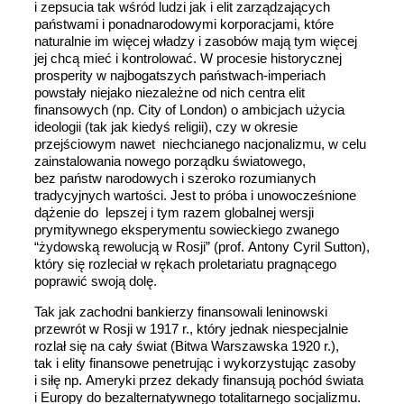
i zepsucia tak wśród ludzi jak i elit zarządzających
państwami i ponadnarodowymi korporacjami, które
naturalnie im więcej władzy i zasobów mają tym więcej
jej chcą mieć i kontrolować. W procesie historycznej
prosperity w najbogatszych państwach-imperiach
powstały niejako niezależne od nich centra elit
finansowych (np. City of London) o ambicjach użycia
ideologii (tak jak kiedyś religii), czy w okresie
przejściowym nawet niechcianego nacjonalizmu, w celu
zainstalowania nowego porządku światowego,
bez państw narodowych i szeroko rozumianych
tradycyjnych wartości. Jest to próba i unowocześnione
dążenie do lepszej i tym razem globalnej wersji
prymitywnego eksperymentu sowieckiego zwanego
“żydowską rewolucją w Rosji” (prof. Antony Cyril Sutton),
który się rozleciał w rękach proletariatu pragnącego
poprawić swoją dolę.
Tak jak zachodni bankierzy finansowali leninowski
przewrót w Rosji w 1917 r., który jednak niespecjalnie
rozlał się na cały świat (Bitwa Warszawska 1920 r.),
tak i elity finansowe penetrując i wykorzystując zasoby
i siłę np. Ameryki przez dekady finansują pochód świata
i Europy do bezalternatywnego totalitarnego socjalizmu.