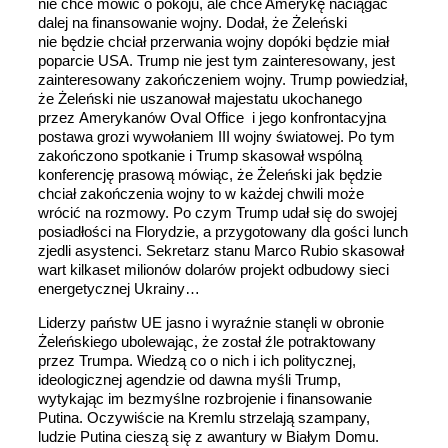
nie chce mówić o pokoju, ale chce Amerykę naciągać
dalej na finansowanie wojny. Dodał, że Żeleński
nie będzie chciał przerwania wojny dopóki będzie miał
poparcie USA. Trump nie jest tym zainteresowany, jest
zainteresowany zakończeniem wojny. Trump powiedział,
że Żeleński nie uszanował majestatu ukochanego
przez Amerykanów Oval Office i jego konfrontacyjna
postawa grozi wywołaniem III wojny światowej. Po tym
zakończono spotkanie i Trump skasował wspólną
konferencję prasową mówiąc, że Żeleński jak będzie
chciał zakończenia wojny to w każdej chwili może
wrócić na rozmowy.
Po czym Trump udał się do swojej
posiadłości na Florydzie, a przygotowany dla gości lunch
zjedli asystenci. Sekretarz stanu Marco Rubio skasował
wart kilkaset milionów dolarów projekt odbudowy sieci
energetycznej Ukrainy…
Liderzy państw UE jasno i wyraźnie stanęli w obronie
Żeleńskiego ubolewając, że został źle potraktowany
przez Trumpa. Wiedzą co o nich i ich politycznej,
ideologicznej agendzie od dawna myśli Trump,
wytykając im bezmyślne rozbrojenie i finansowanie
Putina. Oczywiście na Kremlu strzelają szampany,
ludzie Putina cieszą się z awantury w Białym Domu.