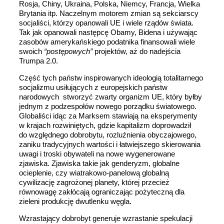
Rosja, Chiny, Ukraina, Polska, Niemcy, Francja, Wielka
Brytania itp. Naczelnym motorem zmian są sekciarscy
socjaliści, którzy opanowali UE i wiele rządów świata.
Tak jak opanowali następcę Obamy, Bidena i używając
zasobów amerykańskiego podatnika finansowali wiele
swoich
“postępowych”
projektów, aż do nadejścia
Trumpa 2.0.
Część tych państw inspirowanych ideologią totalitarnego
socjalizmu usiłujących z europejskich państw
narodowych stworzyć zwarty organizm UE, który byłby
jednym z podzespołów nowego porządku światowego.
Globaliści idąc za Marksem stawiają na eksperymenty
w krajach rozwiniętych, gdzie kapitalizm doprowadził
do względnego dobrobytu, rozluźnienia obyczajowego,
zaniku tradycyjnych wartości i łatwiejszego skierowania
uwagi i troski obywateli na nowe wygenerowane
zjawiska. Zjawiska takie jak genderyzm, globalne
ocieplenie, czy wiatrakowo-panelową globalną
cywilizację zagrożonej planety, której przecież
równowagę zakłócają ograniczając pożyteczną dla
zieleni produkcję dwutlenku węgla.
Wzrastający dobrobyt generuje wzrastanie spekulacji