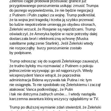
Żeleński ciągle próbował przesuwać granice już
przygotowanego porozumienia usiłując zmusić Trumpa
do jasnego wypowiedzenia, że nie będzie negocjacji
z Putinem i Putin zapłaci za wojnę. Trump podkreślał,
że ta wojna jest tragedią i trzeba ją szybko przerwać
bo ludzie niepotrzebnie umierają po obydwu stronach,
Żeleński wrzucił, że Rosjanie są najeźdźcami. Trump
oświadczył, że Ameryka będzie w razie potrzeby dalej
dostarczała broń i elektroniczną ochronę (Muska
satelitarne połączenie Starlink). Jeśli Żeleński wtedy
nie rozpocząłby burzy porozumienie zostało
by podpisane.
Trump odnosząc się do sugestii Żeleńskiego zauważył,
że trudno byłoby mu rozmawiać z Putinem o pokoju
jednocześnie wyzywając go od najgorszych. Wtedy
wiceprezydent Vance wtrącił, że poprzednia
administracja Bidena wyzywała tak Putina i nic tym
nie osiągnęła. To nie spodobało się Żeleńskiemu i zaczął
atakować Vanca podkreślając, że Putin
i tak nie dotrzyma żadnych umów… I wtedy nastąpiła
karczemna awantura którą wszyscy oglądaliśmy w TV.
Trump po dłuższej wymianie zdań stwierdził, że Żeleński