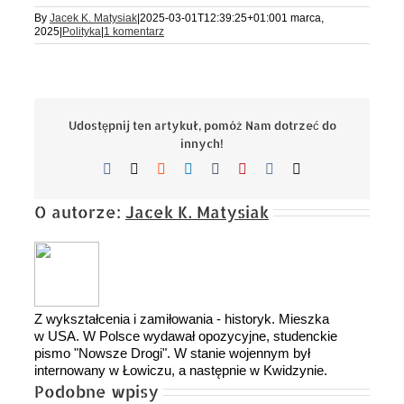
By
Jacek K. Matysiak
|
2025-03-01T12:39:25+01:00
1 marca,
2025
|
Polityka
|
1 komentarz
Udostępnij ten artykuł, pomóż Nam dotrzeć do
innych!
Facebook
X
Reddit
LinkedIn
Tumblr
Pinterest
Vk
Email
O autorze:
Jacek K. Matysiak
Z wykształcenia i zamiłowania - historyk. Mieszka
w USA. W Polsce wydawał opozycyjne, studenckie
pismo "Nowsze Drogi". W stanie wojennym był
internowany w Łowiczu, a następnie w Kwidzynie.
Podobne wpisy