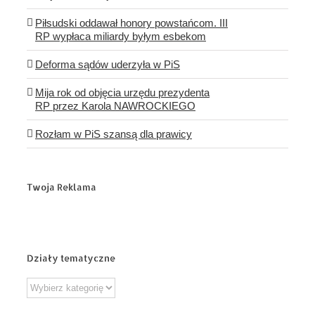
Piłsudski oddawał honory powstańcom. III
RP wypłaca miliardy byłym esbekom
Deforma sądów uderzyła w PiS
Mija rok od objęcia urzędu prezydenta
RP przez Karola NAWROCKIEGO
Rozłam w PiS szansą dla prawicy
Twoja Reklama
Działy tematyczne
Działy
tematyczne