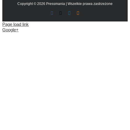
Copyright © 2026 Pressmania | Wszelkie prawa zastrzeżone
Facebook
X
LinkedIn
Blogger
Page load link
Google+