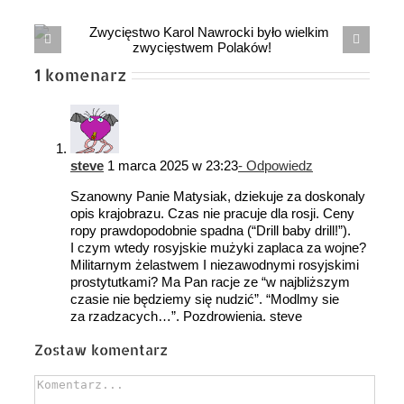
Mija rok od objęcia urzędu prezydenta
RP przez Karola NAWROCKIEGO
1 komenarz
steve
1 marca 2025 w 23:23
- Odpowiedz
Szanowny Panie Matysiak, dziekuje za doskonaly
opis krajobrazu. Czas nie pracuje dla rosji. Ceny
ropy prawdopodobnie spadna (“Drill baby drill!”).
I czym wtedy rosyjskie mużyki zaplaca za wojne?
Militarnym żelastwem I niezawodnymi rosyjskimi
prostytutkami? Ma Pan racje ze “w najbliższym
czasie nie będziemy się nudzić”. “Modlmy sie
za rzadzacych…”. Pozdrowienia. steve
Zostaw komentarz
Comment