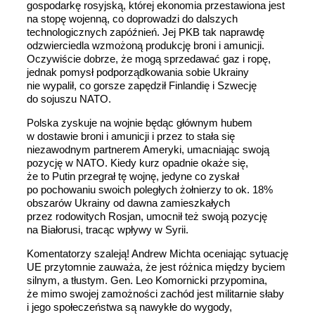
gospodarkę rosyjską, której ekonomia przestawiona jest
na stopę wojenną, co doprowadzi do dalszych
technologicznych zapóźnień. Jej PKB tak naprawdę
odzwierciedla wzmożoną produkcję broni i amunicji.
Oczywiście dobrze, że mogą sprzedawać gaz i ropę,
jednak pomysł podporządkowania sobie Ukrainy
nie wypalił, co gorsze zapędził Finlandię i Szwecję
do sojuszu NATO.
Polska zyskuje na wojnie będąc głównym hubem
w dostawie broni i amunicji i przez to stała się
niezawodnym partnerem Ameryki, umacniając swoją
pozycję w NATO. Kiedy kurz opadnie okaże się,
że to Putin przegrał tę wojnę, jedyne co zyskał
po pochowaniu swoich poległych żołnierzy to ok. 18%
obszarów Ukrainy od dawna zamieszkałych
przez rodowitych Rosjan, umocnił też swoją pozycję
na Białorusi, tracąc wpływy w Syrii.
Komentatorzy szaleją! Andrew Michta oceniając sytuację
UE przytomnie zauważa, że jest różnica między byciem
silnym, a tłustym. Gen. Leo Komornicki przypomina,
że mimo swojej zamożności zachód jest militarnie słaby
i jego społeczeństwa są nawykłe do wygody,