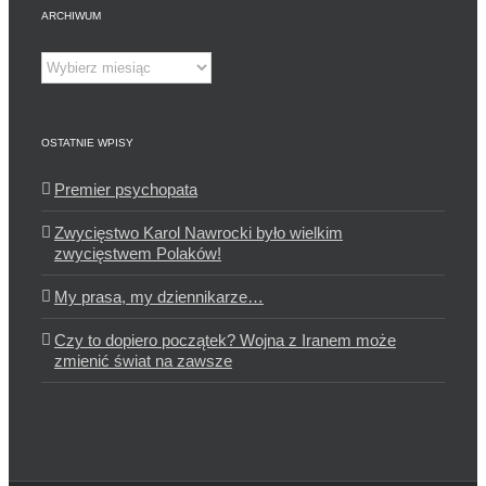
ARCHIWUM
Archiwum
OSTATNIE WPISY
Premier psychopata
Zwycięstwo Karol Nawrocki było wielkim
zwycięstwem Polaków!
My prasa, my dziennikarze…
Czy to dopiero początek? Wojna z Iranem może
zmienić świat na zawsze