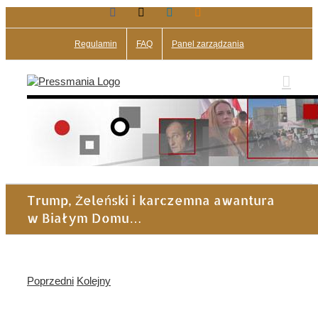
Facebook
X
LinkedIn
Blogger
Przejdź
do
zawartości
Regulamin
FAQ
Panel zarządzania
Trump, Żeleński i karczemna awantura
w Białym Domu…
Poprzedni
Kolejny
Pokaż
większy