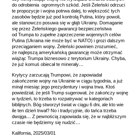
do odrobienia ogromnych szkód. Jeśli Żeleński odrzuci
te propozycje i wojna potrwa dalej, to większość tych
zasobów będzie już pod kontrolą Putina, który powoli,
ale stanowczo posuwa się w głąb Ukrainy. Domaganie
się przez Żeleńskiego gwarancji bezpieczeństwa
od Trumpa to zupełne zaprzeczenie wojennych celów
Putina (Ukraina nie może być w NATO) i grozi dalszym
przeciąganiem wojny. Żeleński powinien zrozumieć,
że najlepszą amerykańską gwarancję może otrzymać
wiążąc Trumpa biznesowo z terytorium Ukrainy. Chyba,
że już komuś obiecał te minerały…
Krytycy zarzucają Trumpowi, że zapowiadał
zakończenie wojny na Ukrainie w ciągu tygodnia, a już
minął miesiąc jego prezydentury i wojna trwa. Ktoś
powiedział, że jeśli Trump sugerował, że zakończy wojnę
w tydzień, to trzeba to rozpatrywać w kategoriach
biblijnych. Bóg stworzył świat w ciągu 6 dni, ale kto wie
ile ten dzień trwał? No i tradycyjnie, do tańca trzeba
dwojga… Z pewnością zapowiada się, że w najbliższym
czasie nie będziemy się nudzić…
Kalifornia, 2025/03/01