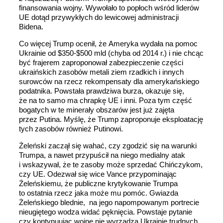
finansowania wojny. Wywołało to popłoch wśród liderów
UE dotąd przywykłych do lewicowej administracji
Bidena.
Co więcej Trump ocenił, że Ameryka wydała na pomoc
Ukrainie od $350-$500 mld (chyba od 2014 r.) i nie chcąc
być frajerem zaproponował zabezpieczenie części
ukraińskich zasobów metali ziem rzadkich i innych
surowców na rzecz rekompensaty dla amerykańskiego
podatnika. Powstała prawdziwa burza, okazuje się,
że na to samo ma chrapkę UE i inni. Poza tym część
bogatych w te minerały obszarów jest już zajęta
przez Putina. Myślę, że Trump zaproponuje eksploatację
tych zasobów również Putinowi.
Żeleński zaczął się wahać, czy zgodzić się na warunki
Trumpa, a nawet przypuścił na niego medialny atak
i wskazywał, że te zasoby może sprzedać Chińczykom,
czy UE. Odezwał się wice Vance przypominając
Żeleńskiemu, że publiczne krytykowanie Trumpa
to ostatnia rzecz jaka może mu pomóc. Gwiazda
Żeleńskiego blednie, na jego napompowanym portrecie
nieugiętego wodza widać pęknięcia. Powstaje pytanie
czy kontynuując wojnę nie wyrządza Ukrainie trudnych