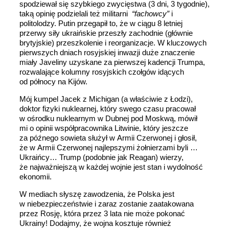
spodziewał się szybkiego zwycięstwa (3 dni, 3 tygodnie),
taką opinię podzielali też militarni
“fachowcy”
i
politolodzy. Putin przegapił to, że w ciągu 8 letniej
przerwy siły ukraińskie przeszły zachodnie (głównie
brytyjskie) przeszkolenie i reorganizacje. W kluczowych
pierwszych dniach rosyjskiej inwazji duże znaczenie
miały Javeliny uzyskane za pierwszej kadencji Trumpa,
rozwalające kolumny rosyjskich czołgów idących
od północy na Kijów.
Mój kumpel Jacek z Michigan (a właściwie z Łodzi),
doktor fizyki nuklearnej, który swego czasu pracował
w ośrodku nuklearnym w Dubnej pod Moskwą, mówił
mi o opinii współpracownika Litwinie, który jeszcze
za późnego sowieta służył w Armii Czerwonej i głosił,
że w Armii Czerwonej najlepszymi żołnierzami byli …
Ukraińcy… Trump (podobnie jak Reagan) wierzy,
że najważniejszą w każdej wojnie jest stan i wydolność
ekonomii.
W mediach słyszę zawodzenia, że Polska jest
w niebezpieczeństwie i zaraz zostanie zaatakowana
przez Rosję, która przez 3 lata nie może pokonać
Ukrainy! Dodajmy, że wojna kosztuje również