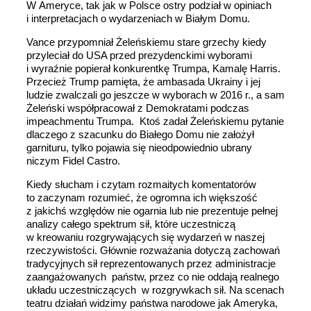
W Ameryce, tak jak w Polsce ostry podział w opiniach
i interpretacjach o wydarzeniach w Białym Domu.
Vance przypomniał Żeleńskiemu stare grzechy kiedy
przyleciał do USA przed prezydenckimi wyborami
i wyraźnie popierał konkurentkę Trumpa, Kamalę Harris.
Przecież Trump pamięta, że ambasada Ukrainy i jej
ludzie zwalczali go jeszcze w wyborach w 2016 r., a sam
Żeleński współpracował z Demokratami podczas
impeachmentu Trumpa. Ktoś zadał Żeleńskiemu pytanie
dlaczego z szacunku do Białego Domu nie założył
garnituru, tylko pojawia się nieodpowiednio ubrany
niczym Fidel Castro.
Kiedy słucham i czytam rozmaitych komentatorów
to zaczynam rozumieć, że ogromna ich większość
z jakichś względów nie ogarnia lub nie prezentuje pełnej
analizy całego spektrum sił, które uczestniczą
w kreowaniu rozgrywających się wydarzeń w naszej
rzeczywistości. Głównie rozważania dotyczą zachowań
tradycyjnych sił reprezentowanych przez administracje
zaangażowanych państw, przez co nie oddają realnego
układu uczestniczących w rozgrywkach sił. Na scenach
teatru działań widzimy państwa narodowe jak Ameryka,