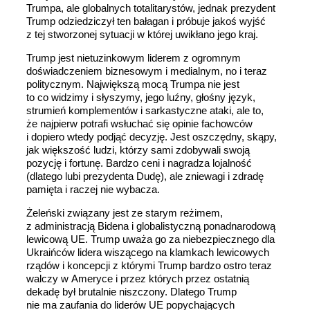
Trumpa, ale globalnych totalitarystów, jednak prezydent
Trump odziedziczył ten bałagan i próbuje jakoś wyjść
z tej stworzonej sytuacji w której uwikłano jego kraj.
Trump jest nietuzinkowym liderem z ogromnym
doświadczeniem biznesowym i medialnym, no i teraz
politycznym. Największą mocą Trumpa nie jest
to co widzimy i słyszymy, jego luźny, głośny język,
strumień komplementów i sarkastyczne ataki, ale to,
że najpierw potrafi wsłuchać się opinie fachowców
i dopiero wtedy podjąć decyzję. Jest oszczędny, skąpy,
jak większość ludzi, którzy sami zdobywali swoją
pozycję i fortunę. Bardzo ceni i nagradza lojalność
(dlatego lubi prezydenta Dudę), ale zniewagi i zdradę
pamięta i raczej nie wybacza.
Żeleński związany jest ze starym reżimem,
z administracją Bidena i globalistyczną ponadnarodową
lewicową UE. Trump uważa go za niebezpiecznego dla
Ukraińców lidera wiszącego na klamkach lewicowych
rządów i koncepcji z którymi Trump bardzo ostro teraz
walczy w Ameryce i przez których przez ostatnią
dekadę był brutalnie niszczony. Dlatego Trump
nie ma zaufania do liderów UE popychających