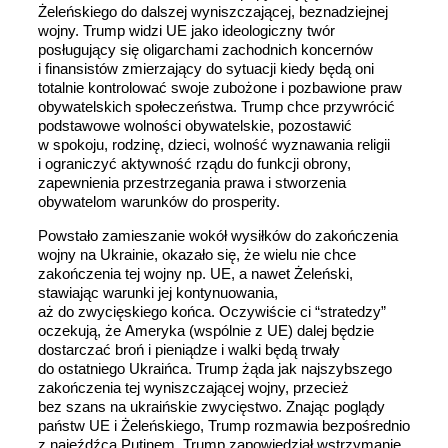
Żeleńskiego do dalszej wyniszczającej, beznadziejnej
wojny. Trump widzi UE jako ideologiczny twór
posługujący się oligarchami zachodnich koncernów
i finansistów zmierzający do sytuacji kiedy będą oni
totalnie kontrolować swoje zubożone i pozbawione praw
obywatelskich społeczeństwa. Trump chce przywrócić
podstawowe wolności obywatelskie, pozostawić
w spokoju, rodzinę, dzieci, wolność wyznawania religii
i ograniczyć aktywność rządu do funkcji obrony,
zapewnienia przestrzegania prawa i stworzenia
obywatelom warunków do prosperity.
Powstało zamieszanie wokół wysiłków do zakończenia
wojny na Ukrainie, okazało się, że wielu nie chce
zakończenia tej wojny np. UE, a nawet Żeleński,
stawiając warunki jej kontynuowania,
aż do zwycięskiego końca. Oczywiście ci “stratedzy”
oczekują, że Ameryka (wspólnie z UE) dalej będzie
dostarczać broń i pieniądze i walki będą trwały
do ostatniego Ukraińca. Trump żąda jak najszybszego
zakończenia tej wyniszczającej wojny, przecież
bez szans na ukraińskie zwycięstwo. Znając poglądy
państw UE i Żeleńskiego, Trump rozmawia bezpośrednio
z najeźdźcą Putinem. Trump zapowiedział wstrzymanie