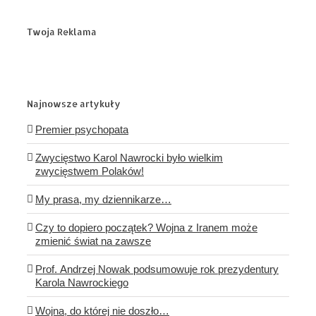
Twoja Reklama
Najnowsze artykuły
Premier psychopata
Zwycięstwo Karol Nawrocki było wielkim
zwycięstwem Polaków!
My prasa, my dziennikarze…
Czy to dopiero początek? Wojna z Iranem może
zmienić świat na zawsze
Prof. Andrzej Nowak podsumowuje rok prezydentury
Karola Nawrockiego
Wojna, do której nie doszło…