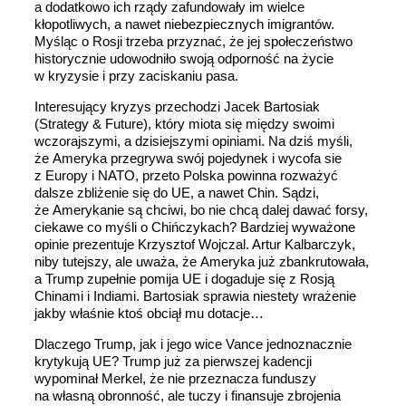
a dodatkowo ich rządy zafundowały im wielce
kłopotliwych, a nawet niebezpiecznych imigrantów.
Myśląc o Rosji trzeba przyznać, że jej społeczeństwo
historycznie udowodniło swoją odporność na życie
w kryzysie i przy zaciskaniu pasa.
Interesujący kryzys przechodzi Jacek Bartosiak
(Strategy & Future), który miota się między swoimi
wczorajszymi, a dzisiejszymi opiniami. Na dziś myśli,
że Ameryka przegrywa swój pojedynek i wycofa sie
z Europy i NATO, przeto Polska powinna rozważyć
dalsze zbliżenie się do UE, a nawet Chin. Sądzi,
że Amerykanie są chciwi, bo nie chcą dalej dawać forsy,
ciekawe co myśli o Chińczykach? Bardziej wyważone
opinie prezentuje Krzysztof Wojczal. Artur Kalbarczyk,
niby tutejszy, ale uważa, że Ameryka już zbankrutowała,
a Trump zupełnie pomija UE i dogaduje się z Rosją
Chinami i Indiami. Bartosiak sprawia niestety wrażenie
jakby właśnie ktoś obciął mu dotacje…
Dlaczego Trump, jak i jego wice Vance jednoznacznie
krytykują UE? Trump już za pierwszej kadencji
wypominał Merkel, że nie przeznacza funduszy
na własną obronność, ale tuczy i finansuje zbrojenia