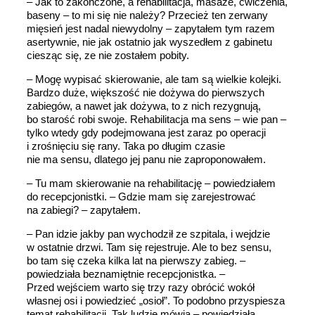
– Jak to zakończone, a rehabilitacja, masaże, ćwiczenia,
baseny – to mi się nie należy? Przecież ten zerwany
mięsień jest nadal niewydolny – zapytałem tym razem
asertywnie, nie jak ostatnio jak wyszedłem z gabinetu
ciesząc się, ze nie zostałem pobity.
– Mogę wypisać skierowanie, ale tam są wielkie kolejki.
Bardzo duże, większość nie dożywa do pierwszych
zabiegów, a nawet jak dożywa, to z nich rezygnują,
bo starość robi swoje. Rehabilitacja ma sens – wie pan –
tylko wtedy gdy podejmowana jest zaraz po operacji
i zrośnięciu się rany. Taka po długim czasie
nie ma sensu, dlatego jej panu nie zaproponowałem.
– Tu mam skierowanie na rehabilitację – powiedziałem
do recepcjonistki. – Gdzie mam się zarejestrować
na zabiegi? – zapytałem.
– Pan idzie jakby pan wychodził ze szpitala, i wejdzie
w ostatnie drzwi. Tam się rejestruje. Ale to bez sensu,
bo tam się czeka kilka lat na pierwszy zabieg. –
powiedziała beznamiętnie recepcjonistka. –
Przed wejściem warto się trzy razy obrócić wokół
własnej osi i powiedzieć „osioł”. To podobno przyspiesza
temat rehabilitacji. Tak ludzie mówią – powiedziała