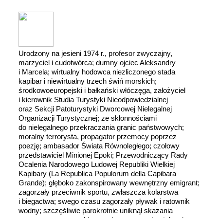
Urodzony na jesieni 1974 r., profesor zwyczajny,
marzyciel i cudotwórca; dumny ojciec Aleksandry
i Marcela; wirtualny hodowca niezliczonego stada
kapibar i niewirtualny trzech świń morskich;
środkowoeuropejski i bałkański włóczęga, założyciel
i kierownik Studia Turystyki Nieodpowiedzialnej
oraz Sekcji Patoturystyki Dworcowej Nielegalnej
Organizacji Turystycznej; ze skłonnościami
do nielegalnego przekraczania granic państwowych;
moralny terrorysta, propagator przemocy poprzez
poezję; ambasador Świata Równoległego; czołowy
przedstawiciel Minionej Epoki; Przewodniczący Rady
Ocalenia Narodowego Ludowej Republiki Wielkiej
Kapibary (La Republica Populorum della Capibara
Grande); głęboko zakonspirowany wewnętrzny emigrant;
zagorzały przeciwnik sportu, zwłaszcza kolarstwa
i biegactwa; swego czasu zagorzały pływak i ratownik
wodny; szczęśliwie parokrotnie uniknął skazania