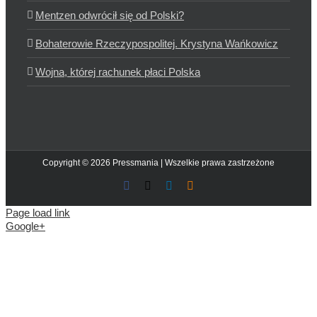
Mentzen odwrócił się od Polski?
Bohaterowie Rzeczypospolitej. Krystyna Wańkowicz
Wojna, której rachunek płaci Polska
Copyright © 2026 Pressmania | Wszelkie prawa zastrzeżone
Facebook
X
LinkedIn
Blogger
Page load link
Google+