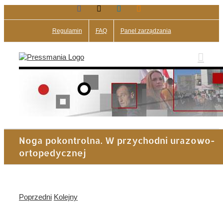
Facebook
X
LinkedIn
Blogger
Przejdź
do
zawartości
Regulamin
FAQ
Panel zarządzania
Noga pokontrolna. W przychodni urazowo-
ortopedycznej
Poprzedni
Kolejny
Pokaż
większy