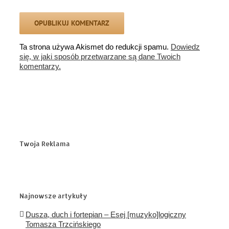
Ta strona używa Akismet do redukcji spamu.
Dowiedz
się, w jaki sposób przetwarzane są dane Twoich
komentarzy.
Twoja Reklama
Najnowsze artykuły
Dusza, duch i fortepian – Esej [muzyko]logiczny
Tomasza Trzcińskiego