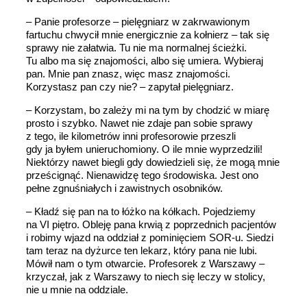
– Panie profesorze – pielęgniarz w zakrwawionym
fartuchu chwycił mnie energicznie za kołnierz – tak się
sprawy nie załatwia. Tu nie ma normalnej ścieżki.
Tu albo ma się znajomości, albo się umiera. Wybieraj
pan. Mnie pan znasz, więc masz znajomości.
Korzystasz pan czy nie? – zapytał pielęgniarz.
– Korzystam, bo zależy mi na tym by chodzić w miarę
prosto i szybko. Nawet nie zdaje pan sobie sprawy
z tego, ile kilometrów inni profesorowie przeszli
gdy ja byłem unieruchomiony. O ile mnie wyprzedzili!
Niektórzy nawet biegli gdy dowiedzieli się, że mogą mnie
prześcignąć. Nienawidzę tego środowiska. Jest ono
pełne zgnuśniałych i zawistnych osobników.
– Kładź się pan na to łóżko na kółkach. Pojedziemy
na VI piętro. Obleję pana krwią z poprzednich pacjentów
i robimy wjazd na oddział z pominięciem SOR-u. Siedzi
tam teraz na dyżurce ten lekarz, który pana nie lubi.
Mówił nam o tym otwarcie. Profesorek z Warszawy –
krzyczał, jak z Warszawy to niech się leczy w stolicy,
nie u mnie na oddziale.