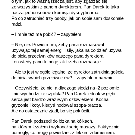
o tym, jak to ważną rzeczą jest, aby zgadzać się
ze wszystkim z panem dyrektorem. Pan Darek to taka
nasza jednoosobowa komisja dyscyplinarna.
Po co zatrudniać trzy osoby, jak on sobie sam doskonale
radzi.
– I mnie też ma pobić? – zapytałem.
– Nie, nie. Powiem mu, żeby pana rozmasował
używając tej samej energii i siły, jaką na co dzień używa
do bicia przeciwników naszego pana dyrektora.
I on wtedy panu te nogę jak trzeba rozmasuje.
– Ale to jest w ogóle legalne, że dyrektor zatrudnia gościa
do bicia swoich przeciwników? – zapytałem naiwnie.
– Oczywiście, że nie, a dlaczego siedzi na -2 poziomie
i nie wychodzi ze szpitala? Pan Darek jednak w głębi
serca jest bardzo wrażliwym człowiekiem. Kocha
gryzonie i koty, kiedyś hodował szopa-pracza.
Ale go ostatecznie zjadł, bo się pokłócili.
Pan Darek podszedł do łózka na kółkach,
na którym leżałem i wykonał serię masaży. Faktycznie
pomogły, co mogę powiedzieć z lekkim zdumieniem.