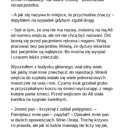
recepcjonistka.
– A jak się nazywa to miejsce, ta przychodnia znaczy –
dopytałem na wypadek gdybym zgubił drogę.
– Sęk w tym, że ona nie ma nazwy, mówimy na nią A6
od numeru wejścia, ale oni nie chcą być nazwani. Oni
bronią się przed pacjentami rękoma i nogami. Wolą
pracować bez pacjentów. Mówią, że dyżury lekarskie
bez pacjentów są najlepsze. Bo można się wyspać
i czasem lekko znieczulić.
Wyszedłem z budynku głównego, wiał silny wiatr,
tak jakby miał mnie zniechęcić do rejestracji. Wokół
wejścia do szpitala walało się wiele jednorazowych
maseczek na usta i nos. Czarny kruk grzebał grubo
w przyszpitalnym koszu na śmieci wyrzucając z niego
kolejne partie śmieci. Przed wejściem do A6 stała
karetka na sygnale świetlnym.
– Jesteś pan – krzyknął z oddali pielęgniarz. –
Pamiętasz mnie pan – zapytał? – Opisałeś mnie pan
w dwóch opowieściach. Mnie i brata. Trochę krzywo
co prawda, ale jak to ludzie mawiają nie liczy się jak,