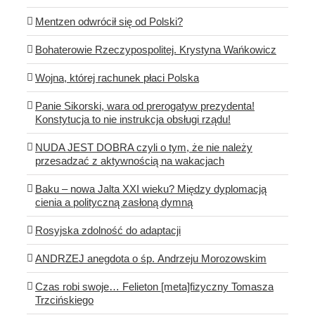
Mentzen odwrócił się od Polski?
Bohaterowie Rzeczypospolitej. Krystyna Wańkowicz
Wojna, której rachunek płaci Polska
Panie Sikorski, wara od prerogatyw prezydenta!
Konstytucja to nie instrukcja obsługi rządu!
NUDA JEST DOBRA czyli o tym, że nie należy
przesadzać z aktywnością na wakacjach
Baku – nowa Jalta XXI wieku? Między dyplomacją
cienia a polityczną zasłoną dymną
Rosyjska zdolność do adaptacji
ANDRZEJ anegdota o śp. Andrzeju Morozowskim
Czas robi swoje… Felieton [meta]fizyczny Tomasza
Trzcińskiego