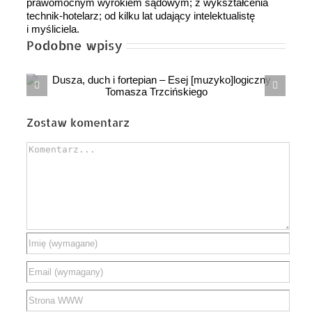
prawomocnym wyrokiem sądowym; z wykształcenia
technik-hotelarz; od kilku lat udający intelektualistę
i myśliciela.
Podobne wpisy
ANDRZEJ anegdota o śp. Andrzeju
ny
Morozowskim
Zostaw komentarz
Comment