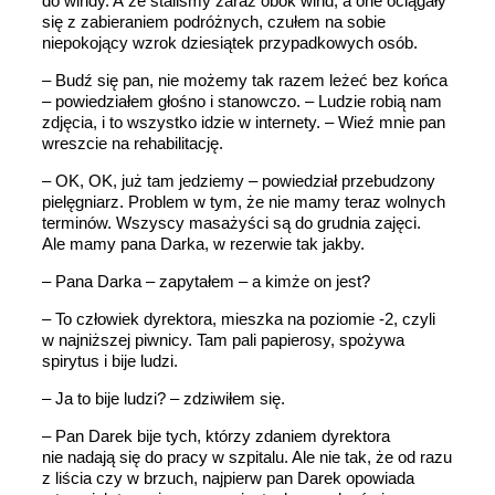
do windy. A że staliśmy zaraz obok wind, a one ociągały
się z zabieraniem podróżnych, czułem na sobie
niepokojący wzrok dziesiątek przypadkowych osób.
– Budź się pan, nie możemy tak razem leżeć bez końca
– powiedziałem głośno i stanowczo. – Ludzie robią nam
zdjęcia, i to wszystko idzie w internety. – Wieź mnie pan
wreszcie na rehabilitację.
– OK, OK, już tam jedziemy – powiedział przebudzony
pielęgniarz. Problem w tym, że nie mamy teraz wolnych
terminów. Wszyscy masażyści są do grudnia zajęci.
Ale mamy pana Darka, w rezerwie tak jakby.
– Pana Darka – zapytałem – a kimże on jest?
– To człowiek dyrektora, mieszka na poziomie -2, czyli
w najniższej piwnicy. Tam pali papierosy, spożywa
spirytus i bije ludzi.
– Ja to bije ludzi? – zdziwiłem się.
– Pan Darek bije tych, którzy zdaniem dyrektora
nie nadają się do pracy w szpitalu. Ale nie tak, że od razu
z liścia czy w brzuch, najpierw pan Darek opowiada