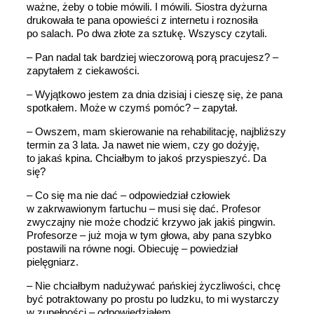
ważne, żeby o tobie mówili. I mówili. Siostra dyżurna
drukowała te pana opowieści z internetu i roznosiła
po salach. Po dwa złote za sztukę. Wszyscy czytali.
– Pan nadal tak bardziej wieczorową porą pracujesz? –
zapytałem z ciekawości.
– Wyjątkowo jestem za dnia dzisiaj i cieszę się, że pana
spotkałem. Może w czymś pomóc? – zapytał.
– Owszem, mam skierowanie na rehabilitację, najbliższy
termin za 3 lata. Ja nawet nie wiem, czy go dożyję,
to jakaś kpina. Chciałbym to jakoś przyspieszyć. Da
się?
– Co się ma nie dać – odpowiedział człowiek
w zakrwawionym fartuchu – musi się dać. Profesor
zwyczajny nie może chodzić krzywo jak jakiś pingwin.
Profesorze – już moja w tym głowa, aby pana szybko
postawili na równe nogi. Obiecuję – powiedział
pielęgniarz.
– Nie chciałbym nadużywać pańskiej życzliwości, chcę
być potraktowany po prostu po ludzku, to mi wystarczy
w zupełności – odpowiedziałem.