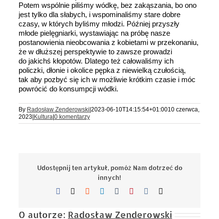
Potem wspólnie piliśmy wódkę, bez zakąszania, bo ono
jest tylko dla słabych, i wspominaliśmy stare dobre
czasy, w których byliśmy młodzi. Później przyszły
młode pielęgniarki, wystawiając na próbę nasze
postanowienia nieobcowania z kobietami w przekonaniu,
że w dłuższej perspektywie to zawsze prowadzi
do jakichś kłopotów. Dlatego też całowaliśmy ich
policzki, dłonie i okolice pępka z niewielką czułością,
tak aby pozbyć się ich w możliwie krótkim czasie i móc
powrócić do konsumpcji wódki.
By
Radosław Zenderowski
|
2023-06-10T14:15:54+01:00
10 czerwca,
2023
|
Kultura
|
0 komentarzy
Udostępnij ten artykuł, pomóż Nam dotrzeć do
innych!
Facebook
X
Reddit
LinkedIn
Tumblr
Pinterest
Vk
Email
O autorze:
Radosław Zenderowski