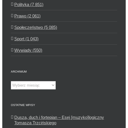
Polityka (7 851)
Prawo (2 061)
Społeczeństwo (5 085)
Sport (1 043)
Wywiady (550)
ARCHIWUM
Archiwum
OSTATNIE WPISY
Dusza, duch i fortepian – Esej [muzyko]logiczny
Tomasza Trzcińskiego