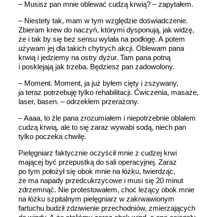
– Musisz pan mnie oblewać cudzą krwią? – zapytałem.
– Niestety tak, mam w tym względzie doświadczenie.
Zbieram krew do naczyń, którymi dysponują, jak widzę,
że i tak by się bez sensu wylała na podłogę. A potem
używam jej dla takich chytrych akcji. Oblewam pana
krwią i jedziemy na ostry dyżur. Tam pana potną
i posklejają jak trzeba. Będziesz pan zadowolony.
– Moment. Moment, ja już byłem cięty i zszywany,
ja teraz potrzebuję tylko rehabilitacji. Ćwiczenia, masaże,
laser, basen. – odrzekłem przerażony.
– Aaaa, to źle pana zrozumiałem i niepotrzebnie oblałem
cudzą krwią, ale to się zaraz wywabi sodą, niech pan
tylko poczeka chwilę.
Pielęgniarz faktycznie oczyścił mnie z cudzej krwi
mającej być przepustką do sali operacyjnej. Zaraz
po tym położył się obok mnie na łóżku, twierdząc,
że ma napady przedcukrzycowe i musi się 20 minut
zdrzemnąć. Nie protestowałem, choć leżący obok mnie
na łóżku szpitalnym pielęgniarz w zakrwawionym
fartuchu budził zdziwienie przechodniów, zmierzających