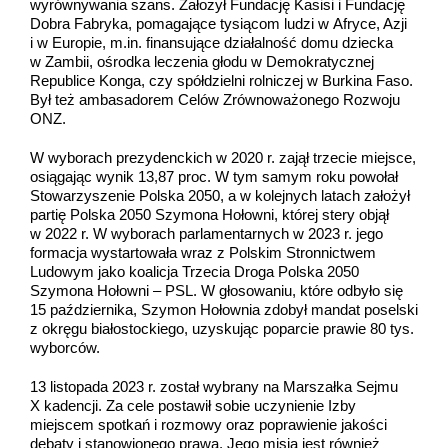
wyrównywania szans. Założył Fundację Kasisi i Fundację
Dobra Fabryka, pomagające tysiącom ludzi w Afryce, Azji
i w Europie, m.in. finansujące działalność domu dziecka
w Zambii, ośrodka leczenia głodu w Demokratycznej
Republice Konga, czy spółdzielni rolniczej w Burkina Faso.
Był też ambasadorem Celów Zrównoważonego Rozwoju
ONZ.
W wyborach prezydenckich w 2020 r. zajął trzecie miejsce,
osiągając wynik 13,87 proc. W tym samym roku powołał
Stowarzyszenie Polska 2050, a w kolejnych latach założył
partię Polska 2050 Szymona Hołowni, której stery objął
w 2022 r. W wyborach parlamentarnych w 2023 r. jego
formacja wystartowała wraz z Polskim Stronnictwem
Ludowym jako koalicja Trzecia Droga Polska 2050
Szymona Hołowni – PSL. W głosowaniu, które odbyło się
15 października, Szymon Hołownia zdobył mandat poselski
z okręgu białostockiego, uzyskując poparcie prawie 80 tys.
wyborców.
13 listopada 2023 r. został wybrany na Marszałka Sejmu
X kadencji. Za cele postawił sobie uczynienie Izby
miejscem spotkań i rozmowy oraz poprawienie jakości
debaty i stanowionego prawa. Jego misją jest również