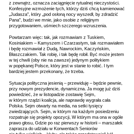
z zewnątrz, oznacza zaciągnięcie rytualnej nieczystości.
Konfesyjne wzmożenie tych, którzy dziś chcą kamienować
„Judasza”, który „pod osłoną nocy wyszedł, by zdradzić
Pana”, budzi we mnie, jako osobie z religijnym
przygotowaniem, uśmiech szczerego wzruszenia.
Powtarzam więc: tak, jak rozmawiam z Tuskiem,
Kosiniakiem – Kamyszem i Czarzastym, tak rozmawiałem
i będę rozmawiał z Dudą, Nawrockim, Kaczyńskim,
Błaszczakiem. Tak robię, i tak będę robił. Być może jestem
w tej chwili (oby nie na zawsze) jedynym politykiem
w popękanej Polsce, który jest w stanie to robić. I tym
bardziej jestem przekonany, że trzeba.
Sytuacja polityczna jesienią – przewiduję – będzie pewnie,
przy nowym prezydencie, dynamiczna. Ja mogę już dziś
powiedzieć, że w listopadzie zostawię Sejm,
w którym rządzi koalicja, ale naprawdę wygrała cała
Polska. Sejm otwarty na media, na setki tysięcy
zwiedzających. Sejm, w którym na każdym posiedzeniu
rozpatruje się projekty opozycji, W którym ma ona w ogóle
prawo głosu, Gdzie po raz pierwszy w historii – marszałek
zaprasza do udziału w Konwentach Seniorów