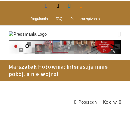
Przejdź
Facebook
X
LinkedIn
Blogger
do
zawartości
Regulamin
FAQ
Panel zarządzania
Marszałek Hołownia: Interesuje mnie
pokój, a nie wojna!
Poprzedni
Kolejny
Pokaż