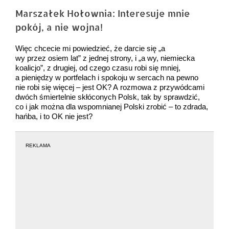
większy
Marszałek Hołownia: Interesuje mnie
obrazek
pokój, a nie wojna!
Więc chcecie mi powiedzieć, że darcie się „a
wy przez osiem lat” z jednej strony, i „a wy, niemiecka
koalicjo”, z drugiej, od czego czasu robi się mniej,
a pieniędzy w portfelach i spokoju w sercach na pewno
nie robi się więcej – jest OK? A rozmowa z przywódcami
dwóch śmiertelnie skłóconych Polsk, tak by sprawdzić,
co i jak można dla wspomnianej Polski zrobić – to zdrada,
hańba, i to OK nie jest?
REKLAMA