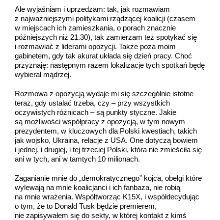
Ale wyjaśniam i uprzedzam: tak, jak rozmawiam
z najważniejszymi politykami rządzącej koalicji (czasem
w miejscach ich zamieszkania, o porach znacznie
późniejszych niż 21.30), tak zamierzam też spotykać się
i rozmawiać z liderami opozycji. Także poza moim
gabinetem, gdy tak akurat układa się dzień pracy. Choć
przyznaję: następnym razem lokalizacje tych spotkań będę
wybierał mądrzej.
Rozmowa z opozycją wydaje mi się szczególnie istotne
teraz, gdy ustalać trzeba, czy – przy wszystkich
oczywistych różnicach – są punkty styczne. Jakie
są możliwości współpracy z opozycją, w tym nowym
prezydentem, w kluczowych dla Polski kwestiach, takich
jak wojsko, Ukraina, relacje z USA. One dotyczą bowiem
i jednej, i drugiej, i tej trzeciej Polski, która nie zmieściła się
ani w tych, ani w tamtych 10 milionach.
Zaganianie mnie do „demokratycznego” kojca, obelgi które
wylewają na mnie koalicjanci i ich fanbaza, nie robią
na mnie wrażenia. Współtworząc K15X, i współdecydując
o tym, że to Donald Tusk będzie premierem,
nie zapisywałem się do sekty, w której kontakt z kimś