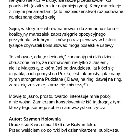
nie tylko wielkich – kluby, ale także przedstawcieli kół
poselskich (czyli struktur najmniejszych). Który ma relacje
z innymi parlamentami (a to bezpieczeństwo) rozbudowane
na nieznaną dotąd skalę.
Sejm, w którym – wbrew namowom do zamachu stanu –
koalicyjny marszałek zaprzysięgnie opozycyjnego
prezydenta, w którym – znów po raz pierwszy w historii –
tysiące obywateli konsultować mogą poselskie ustawy.
To zabawne, gdy „dziecinadę” zarzucają mi dziś dzieci
obruszone na to, że rozmawiam nie tylko z Jasiem,
ale i z Małgosią, z którą Jaś od dwudziestu lat kłóci się
o grabki, a ich pomysł na Polskę jest tak prosty, jak znany
hymn strongmana Pudziana („Dawaj na ring, dawaj na ring,
zaraz cię zniszczę, zaraz cię zniszczę!”).
Mówię to jasno, prosto, twardo: interesuje mnie pokój,
a nie wojna. Zamierzam konsekwentnie iść tą drogą z tymi,
którzy tego samego sobie i nam wszystkim życzą.
Autor: Szymon Holownia
Urodził się 3 września 1976 r. w Białymstoku.
Przed wejściem do polityki był dziennikarzem, publicystą,