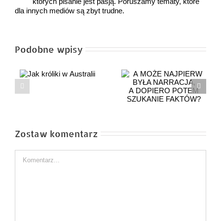
których pisanie jest pasją. Poruszamy tematy, które
dla innych mediów są zbyt trudne.
Podobne wpisy
Pan Tomek objaśnia
A MOŻE NAJPIERW
prawicę – cz. 15
BYŁA NARRACJA,
dialogów z panią
A DOPIERO POTEM
Zosią
SZUKANIE FAKTÓW?
Zostaw komentarz
Comment