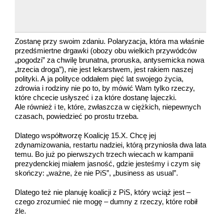
Zostanę przy swoim zdaniu. Polaryzacja, która ma właśnie
przedśmiertne drgawki (obozy obu wielkich przywódców
„pogodzi” za chwilę brunatna, proruska, antysemicka nowa
„trzecia droga”), nie jest lekarstwem, jest rakiem naszej
polityki. A ja polityce oddałem pięć lat swojego życia,
zdrowia i rodziny nie po to, by mówić Wam tylko rzeczy,
które chcecie usłyszeć i za które dostanę lajeczki.
Ale również i te, które, zwłaszcza w ciężkich, niepewnych
czasach, powiedzieć po prostu trzeba.
Dlatego współtworzę Koalicję 15.X. Chcę jej
zdynamizowania, restartu nadziei, którą przyniosła dwa lata
temu. Bo już po pierwszych trzech wiecach w kampanii
prezydenckiej miałem jasność, gdzie jesteśmy i czym się
skończy: „ważne, że nie PiS”, „business as usual”.
Dlatego też nie planuję koalicji z PiS, który wciąż jest –
czego zrozumieć nie mogę – dumny z rzeczy, które robił
źle.