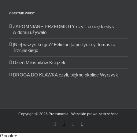
OSTATNIE WPISY
ZAPOMNIANE PRZEDMIOTY czyli, co się kiedyś
w domu używało
[Nie] wszystko gra? Felieton [a]polityczny Tomasza
Trzcińskiego
Dzień Miłośników Książek
DROGA DO KLAWKA czyli, piękne okolice Wyrzysk
Copyright © 2026 Pressmania | Wszelkie prawa zastrzeżone
Facebook
X
LinkedIn
Blogger
Google+