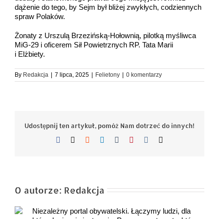
dążenie do tego, by Sejm był bliżej zwykłych, codziennych
spraw Polaków.
Żonaty z Urszulą Brzezińską-Hołownią, pilotką myśliwca
MiG-29 i oficerem Sił Powietrznych RP. Tata Marii
i Elżbiety.
By
Redakcja
|
7 lipca, 2025
|
Felietony
|
0 komentarzy
Udostępnij ten artykuł, pomóż Nam dotrzeć do innych!
Facebook
X
Reddit
LinkedIn
Tumblr
Pinterest
Vk
Email
O autorze:
Redakcja
Niezależny portal obywatelski. Łączymy ludzi, dla