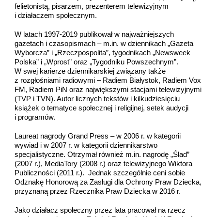
felietonistą, pisarzem, prezenterem telewizyjnym
i działaczem społecznym.
W latach 1997-2019 publikował w najważniejszych
gazetach i czasopismach – m.in. w dziennikach „Gazeta
Wyborcza” i „Rzeczpospolita”, tygodnikach „Newsweek
Polska” i „Wprost” oraz „Tygodniku Powszechnym”.
W swej karierze dziennikarskiej związany także
z rozgłośniami radiowymi – Radiem Białystok, Radiem Vox
FM, Radiem PiN oraz największymi stacjami telewizyjnymi
(TVP i TVN). Autor licznych tekstów i kilkudziesięciu
książek o tematyce społecznej i religijnej, setek audycji
i programów.
Laureat nagrody Grand Press – w 2006 r. w kategorii
wywiad i w 2007 r. w kategorii dziennikarstwo
specjalistyczne. Otrzymał również m.in. nagrodę „Ślad”
(2007 r.), MediaTory (2008 r.) oraz telewizyjnego Wiktora
Publiczności (2011 r.). Jednak szczególnie ceni sobie
Odznakę Honorową za Zasługi dla Ochrony Praw Dziecka,
przyznaną przez Rzecznika Praw Dziecka w 2016 r.
Jako działacz społeczny przez lata pracował na rzecz